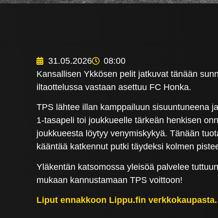
31.05.2026
08:00
Kansallisen Ykkösen pelit jatkuvat tänään sun
iltaottelussa vastaan asettuu FC Honka.
TPS lähtee illan kamppailuun sisuuntuneena ja 
1-tasapeli toi joukkueelle tärkeän henkisen onnis
joukkueesta löytyy venymiskykyä. Tänään tuota
kääntää katkennut putki täydeksi kolmen pistee
Yläkentän katsomossa yleisöä palvelee tuttuun t
mukaan kannustamaan TPS voittoon!
Liput ennakkoon Lippu.fin verkkokaupasta.