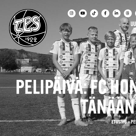
UU
PELIPÄIVÄ: FC H
TÄNÄÄN 
ETUSIVU
»
PE