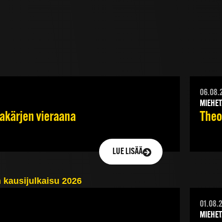
06.08.
MIEHET
jakärjen vieraana
Theod
LUE LISÄÄ
01.08.
MIEHET