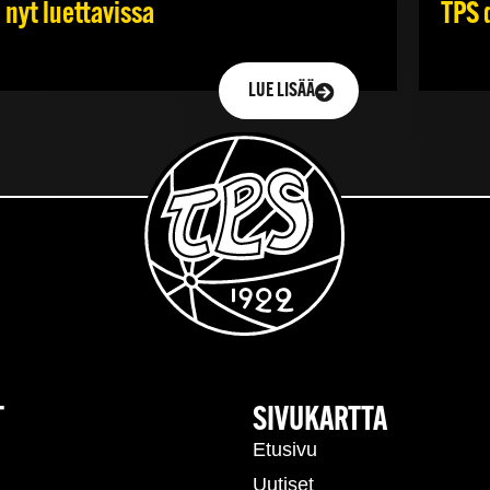
TPS 
 nyt luettavissa
LUE LISÄÄ
T
SIVUKARTTA
Etusivu
Uutiset