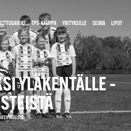
JUTTUSARJAT
TPS-KAUPPA
YRITYKSILLE
SEURA
LIPUT
SI YLÄKENTÄLLE –
ISTEISTÄ
KOTIPISTEISTÄ