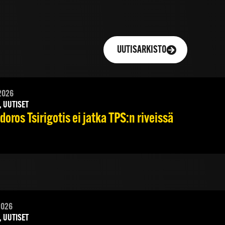
UUTISARKISTO
2026
, UUTISET
oros Tsirigotis ei jatka TPS:n riveissä
2026
, UUTISET