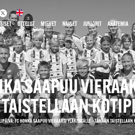
TISET
OTTELUT
MIEHET
NAISET
JUNIORIT
AKATEMIA
ONKA SAAPUU VIERAAK
TAISTELLAAN KOTIP
LIPÄIVÄ: FC HONKA SAAPUU VIERAAKSI YLÄKENTÄLLE – TÄNÄÄN TAISTELLAAN 