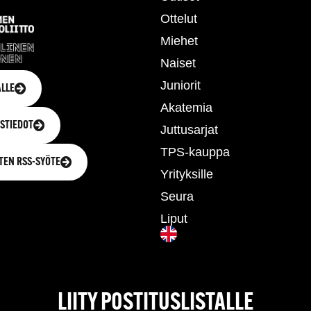
Ottelut
Miehet
Naiset
Juniorit
LLE
Akatemia
STIEDOT
Juttusarjat
TPS-kauppa
TEN RSS-SYÖTE
Yrityksille
Seura
Liput
LIITY POSTITUSLISTALLE