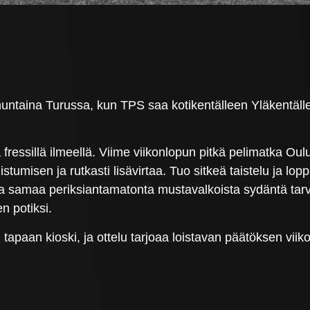
nuntaina Turussa, kun TPS saa kotikentälleen Yläkentälle
fressillä ilmeellä. Viime viikonlopun pitkä pelimatka Ou
tumisen ja rutkasti lisävirtaa. Tuo sitkeä taistelu ja lopp
 samaa periksiantamatonta mustavalkoista sydäntä tarvi
n potiksi.
apaan kioski, ja ottelu tarjoaa loistavan päätöksen viik