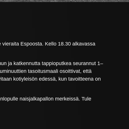
 vieraita Espoosta. Kello 18.30 alkavassa
luun ja katkennutta tappioputkea seurannut 1–
uminuuttien tasoitusmaali osoittivat, että
taan kotiyleisön edessä, kun tavoitteena on
onlopulle naisjalkapallon merkeissä. Tule