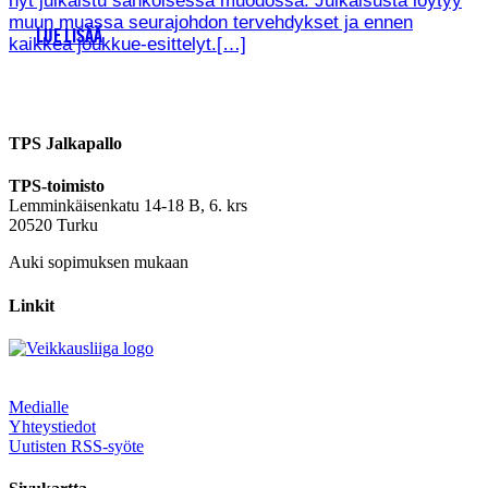
nyt julkaistu sähköisessä muodossa. Julkaisusta löytyy
muun muassa seurajohdon tervehdykset ja ennen
LUE LISÄÄ
kaikkea joukkue-esittelyt.[…]
TPS Jalkapallo
TPS-toimisto
Lemminkäisenkatu 14-18 B, 6. krs
20520 Turku
Auki sopimuksen mukaan
Linkit
Medialle
Yhteystiedot
Uutisten RSS-syöte