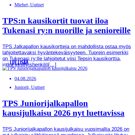
Miehet, Uutiset
TPS:n kausikortit tuovat iloa
Tukenasi ry:n nuorille ja senioreille
TPS Jalkapallon kausikortteja on mahdollista ostaa myös
lahjoitettavaksi hyväntekeväisyyteen. Tuorein esimerkki
on Tukenasi ry:lle lahjoitetut viisi Tepsin kausikorttia,
LUE LISÄÄ
jotka yksityishenkilö[…]
04.08.2026
Juniorit, Uutiset
TPS Juniorijalkapallon
kausijulkaisu 2026 nyt luettavissa
TPS Juniorijalkapallon kausijulkaisu vuosimallia 2026 on