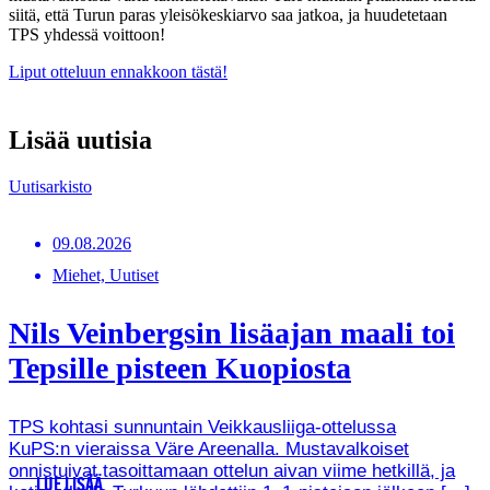
siitä, että Turun paras yleisökeskiarvo saa jatkoa, ja huudetetaan
TPS yhdessä voittoon!
Liput otteluun ennakkoon tästä!
Lisää uutisia
Uutisarkisto
09.08.2026
Miehet, Uutiset
Nils Veinbergsin lisäajan maali toi
Tepsille pisteen Kuopiosta
TPS kohtasi sunnuntain Veikkausliiga-ottelussa
KuPS:n vieraissa Väre Areenalla. Mustavalkoiset
onnistuivat tasoittamaan ottelun aivan viime hetkillä, ja
LUE LISÄÄ