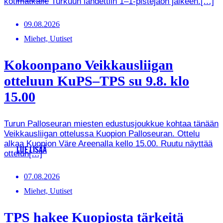
kotimatkalle Turkuun lähdettiin 1–1-pistejaon jälkeen.[…]
09.08.2026
Miehet, Uutiset
Kokoonpano Veikkausliigan
otteluun KuPS–TPS su 9.8. klo
15.00
Turun Palloseuran miesten edustusjoukkue kohtaa tänään
Veikkausliigan ottelussa Kuopion Palloseuran. Ottelu
alkaa Kuopion Väre Areenalla kello 15.00. Ruutu näyttää
LUE LISÄÄ
ottelun[…]
07.08.2026
Miehet, Uutiset
TPS hakee Kuopiosta tärkeitä