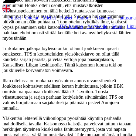
sunnuntain Honka-ottelu osoitti, että mustavalkoisten
puolustuspelaaminen on tällä hetkellä rautaisessa kunnossa:
uhrautuvat blokit ja maalivahti Lydia Suokarin huikeat torjunnat
Uutiset
Ottelut
Miehet
Naiset
Juniorit
Akatemia
Juttusarja
pitivät oman pään puhtaana. Tuon ottelun ryhdikäs ilme, taktisesti
TPS-kauppa
Yrityksille
Seura
Lipu
kypsä pelaaminen sekä katsomosta virrannut mahtava kannustus
halutaan ehdottomasti siirtää kentälle heti avausvihellyksestä lähtien
myös tänään.
Turkulainen jalkapalloyleisö onkin ottanut joukkueen upeasti
omakseen. TPS:n kotiotteluiden yleisökeskiarvo on ollut tällä
kaudella sarjan parasta, ja vetää vertoja jopa pääsarjatason,
Kansallisen Liigan keskitasolle. Tämä katsomon luoma tuki on
joukkueelle korvaamaton voimavara.
Illan ottelussa on mukana myös aimo annos revanssihenkeä.
Joukkueet kohtasivat edellisen kerran huhtikuussa, jolloin EBK
onnistui nappaamaan kotikentällään 3–1-voiton. Tuosta
viisastuneena ja sarjan parhaan kotiyleisön siivittämänä TPS on
valmis horjuttamaan sarjakärkeä ja pitämään pisteet Aurajoen
rannalla.
Yläkentän lehtereillä viikonloppu pyörähtää käyntiin parhaalla
mahdollisella tavalla. Katsomossa katsojia palvelevat tuttuun tapaan
herkkujen täyteinen kioski sekä fanituotemyynti, josta voi napata
mustavalkoista väriä tunnustettavaksi. Tule mukaan pitämään huolta