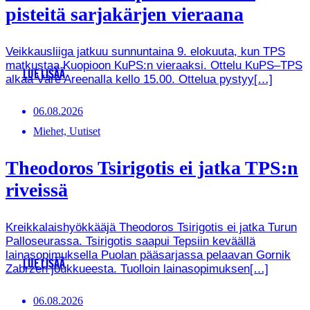
pisteitä sarjakärjen vieraana
Veikkausliiga jatkuu sunnuntaina 9. elokuuta, kun TPS
matkustaa Kuopioon KuPS:n vieraaksi. Ottelu KuPS–TPS
LUE LISÄÄ
alkaa Väre Areenalla kello 15.00. Ottelua pystyy[…]
06.08.2026
Miehet, Uutiset
Theodoros Tsirigotis ei jatka TPS:n
riveissä
Kreikkalaishyökkääjä Theodoros Tsirigotis ei jatka Turun
Palloseurassa. Tsirigotis saapui Tepsiin keväällä
lainasopimuksella Puolan pääsarjassa pelaavan Gornik
LUE LISÄÄ
Zabrzen joukkueesta. Tuolloin lainasopimuksen[…]
06.08.2026