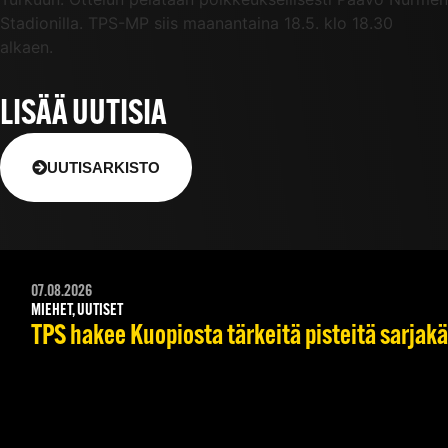
Stadionilla. TPS-MP siis maanantaina 18.5. klo 18.30
alkaen.
LISÄÄ UUTISIA
UUTISARKISTO
07.08.2026
MIEHET, UUTISET
TPS hakee Kuopiosta tärkeitä pisteitä sarjak