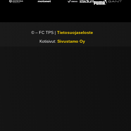
©
– FC TPS |
Tietosuojaseloste
Kotisivut:
Sivustamo Oy