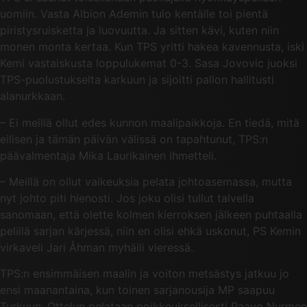
uomiin. Vasta Albion Ademin tulo kentälle toi pientä
piristysruisketta ja luovuutta. Ja sitten kävi, kuten niin
monen monta kertaa. Kun TPS yritti hakea kavennusta, iski
Kemi vastaiskusta loppulukemat 0-3. Sasa Jovovic juoksi
TPS-puolustukselta karkuun ja sijoitti pallon hallitusti
alanurkkaan.
– Ei meillä ollut edes kunnon maalipaikkoja. En tiedä, mitä
eilisen ja tämän päivän välissä on tapahtunut, TPS:n
päävalmentaja Mika Laurikainen ihmetteli.
– Meillä on ollut vaikeuksia pelata johtoasemassa, mutta
nyt johto piti hienosti. Jos joku olisi tullut talvella
sanomaan, että olette kolmen kierroksen jälkeen puhtaalla
pelillä sarjan kärjessä, niin en olisi ehkä uskonut, PS Kemin
virkaveli Jari Åhman myhäili vieressä.
TPS:n ensimmäisen maalin ja voiton metsästys jatkuu jo
ensi maanantaina, kun toinen sarjanousija MP saapuu
Turkuun. Ottelun pelataan poikkeuksellisesti Paavo Nurmen