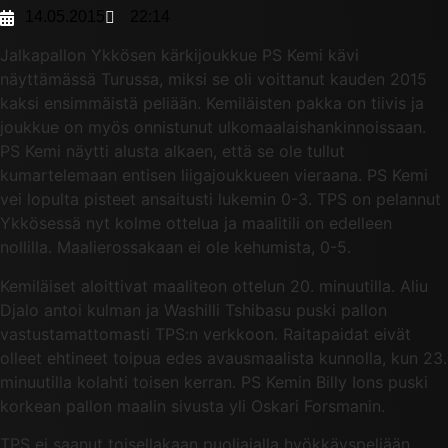
14.05.2015
22:14
Jalkapallon Ykkösen kärkijoukkue PS Kemi kävi
näyttämässä Turussa, miksi se oli voittanut kauden 2015
kaksi ensimmäistä peliään. Kemiläisten pakka on tiivis ja
joukkue on myös onnistunut ulkomaalaishankinnoissaan.
PS Kemi näytti alusta alkaen, että se ole tullut
kumartelemaan entisen liigajoukkueen vieraana. PS Kemi
vei lopulta pisteet ansaitusti lukemin 0-3. TPS on pelannut
Ykkösessä nyt kolme ottelua ja maalitili on edelleen
nollilla. Maalierossakaan ei ole kehumista, 0-5.
Kemiläiset aloittivat maaliteon ottelun 20. minuutilla. Aliu
Djalo antoi kulman ja Washilli Tshibasu puski pallon
vastustamattomasti TPS:n verkkoon. Raitapaidat eivät
olleet ehtineet toipua edes avausmaalista kunnolla, kun 23.
minuutilla kolahti toisen kerran. PS Kemin Billy Ions puski
korkean pallon maalin sivusta yli Oskari Forsmanin.
TPS ei saanut toisellakaan puoliajalla hyökkäyspeliään