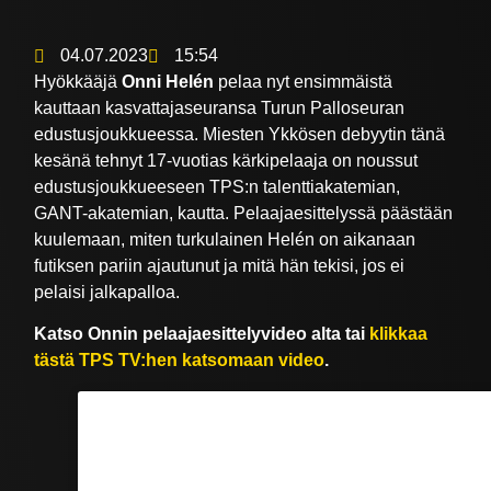
04.07.2023
15:54
Hyökkääjä
Onni Helén
pelaa nyt ensimmäistä
kauttaan kasvattajaseuransa Turun Palloseuran
edustusjoukkueessa. Miesten Ykkösen debyytin tänä
kesänä tehnyt 17-vuotias kärkipelaaja on noussut
edustusjoukkueeseen TPS:n talenttiakatemian,
GANT-akatemian, kautta. Pelaajaesittelyssä päästään
kuulemaan, miten turkulainen Helén on aikanaan
futiksen pariin ajautunut ja mitä hän tekisi, jos ei
pelaisi jalkapalloa.
Katso Onnin pelaajaesittelyvideo alta tai
klikkaa
tästä TPS TV:hen katsomaan video
.