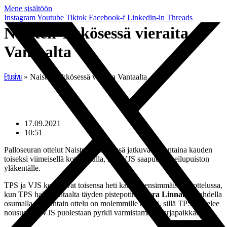
Mene sisältöön
Instagram
Youtube
Tiktok
Facebook-f
Linkedin-in
Threads
Naisten Ykkösessä vieraita
Vantaalta
»
Naisten Ykkösessä vieraita Vantaalta
Etusivu
17.09.2021
10:51
Palloseuran ottelut Naisten Ykkösessä jatkuvat lauantaina kauden
toiseksi viimeisellä kotiottelulla, kun VJS saapuu Urheilupuiston
yläkentälle.
TPS ja VJS kohtasivat toisensa heti kauden ensimmäisessä ottelussa,
kun TPS haki Vantaalta täyden pistepotin
Laura Linnalan
kahdella
osumalla. Lauantain ottelu on molemmille tärkeä, sillä TPS taistelee
noususta ja VJS puolestaan pyrkii varmistamaan sarjapaikkansa.