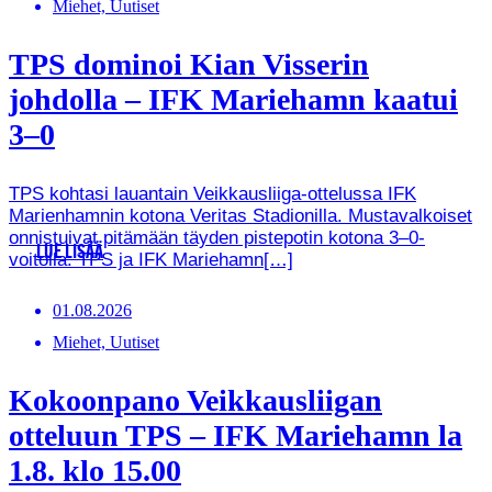
Miehet, Uutiset
TPS dominoi Kian Visserin
johdolla – IFK Mariehamn kaatui
3–0
TPS kohtasi lauantain Veikkausliiga-ottelussa IFK
Marienhamnin kotona Veritas Stadionilla. Mustavalkoiset
onnistuivat pitämään täyden pistepotin kotona 3–0-
LUE LISÄÄ
voitolla. TPS ja IFK Mariehamn[…]
01.08.2026
Miehet, Uutiset
Kokoonpano Veikkausliigan
otteluun TPS – IFK Mariehamn la
1.8. klo 15.00