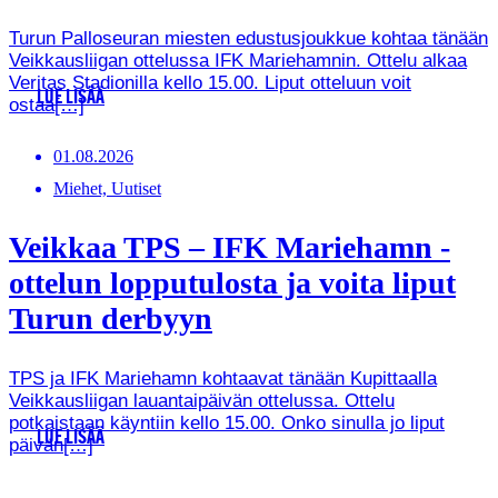
Turun Palloseuran miesten edustusjoukkue kohtaa tänään
Veikkausliigan ottelussa IFK Mariehamnin. Ottelu alkaa
Veritas Stadionilla kello 15.00. Liput otteluun voit
LUE LISÄÄ
ostaa[…]
01.08.2026
Miehet, Uutiset
Veikkaa TPS – IFK Mariehamn -
ottelun lopputulosta ja voita liput
Turun derbyyn
TPS ja IFK Mariehamn kohtaavat tänään Kupittaalla
Veikkausliigan lauantaipäivän ottelussa. Ottelu
potkaistaan käyntiin kello 15.00. Onko sinulla jo liput
LUE LISÄÄ
päivän[…]