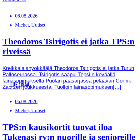
06.08.2026
Miehet, Uutiset
Theodoros Tsirigotis ei jatka TPS:n
riveissä
Kreikkalaishyökkääjä Theodoros Tsirigotis ei jatka Turun
Palloseurassa. Tsirigotis saapui Tepsiin keväällä
lainasopimuksella Puolan pääsarjassa pelaavan Gornik
LUE LISÄÄ
Zabrzen joukkueesta. Tuolloin lainasopimuksen[…]
06.08.2026
Miehet, Uutiset
TPS:n kausikortit tuovat iloa
Tukenasi ry:n nuorille ja senioreille