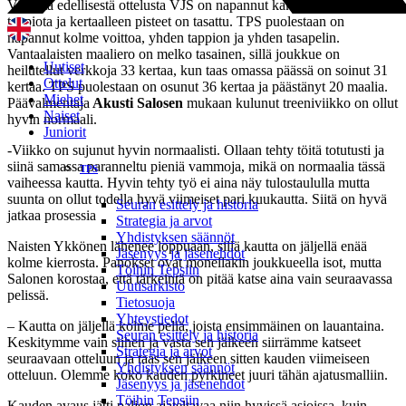
Viidestä edellisestä ottelusta VJS on napannut kaksi voittoa, kaksi
tappiota ja kertaalleen pisteet on tasattu. TPS puolestaan on
napannut kolme voittoa, yhden tappion ja yhden tasapelin.
Vantaalaisten maaliero on melko tasainen, sillä joukkue on
Uutiset
heilutellut verkkoja 33 kertaa, kun taas omassa päässä on soinut 31
Ottelut
kertaa. TPS puolestaan on osunut 36 kertaa ja päästänyt 20 maalia.
Miehet
Päävalmentaja
Akusti Salosen
mukaan kulunut treeniviikko on ollut
Naiset
hyvin normaali.
Juniorit
-Viikko on sujunut hyvin normaalisti. Ollaan tehty töitä totutusti ja
siinä samassa paranneltu pieniä vammoja, mikä on normaalia tässä
TPS
vaiheessa kautta. Hyvin tehty työ ei aina näy tulostaululla mutta
suunta on ollut todella hyvä viimeiset pari kuukautta. Siitä on hyvä
Seuran esittely ja historia
jatkaa prosessia
Strategia ja arvot
Yhdistyksen säännöt
Naisten Ykkönen lähenee loppuaan, sillä kautta on jäljellä enää
Jäsenyys ja jäsenehdot
kolme kierrosta. Panokset ovat monellakin joukkueella isot, mutta
Töihin Tepsiin
Salonen korostaa, että tärkeintä on pitää katse aina vain seuraavassa
Uutisarkisto
pelissä.
Tietosuoja
Yhteystiedot
– Kautta on jäljellä kolme peliä, joista ensimmäinen on lauantaina.
Seuran esittely ja historia
Keskitymme vain siihen ja vasta sen jälkeen siirrämme katseet
Strategia ja arvot
seuraavaan otteluun ja taas sen jälkeen sitten kauden viimeiseen
Yhdistyksen säännöt
otteluun. Olemme koko kauden pyrkineet juuri tähän ajatusmalliin.
Jäsenyys ja jäsenehdot
Töihin Tepsiin
Kauden avaus jätti paljon ajateltavaa niin hyvissä asioissa, kuin