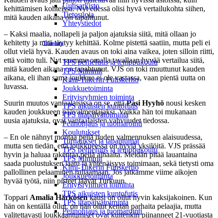
Uutisarkisto
kehittämisen kohteissa. Nyt edessä olisi hyvä vertailukohta siihen,
Tietosuoja
mitä kauden aikana on tapahtunut.
Yhteystiedot
– Kaksi maalia, nollapeli ja paljon ajatuksia siitä, mitä ollaan jo
kehitetty ja mitä täytyy kehittää. Kolme pistettä saatiin, mutta peli ei
Toiminta
ollut vielä hyvä. Kauden avaus on toki aina vaikea, joten silloin riitti,
että voitto tuli. Nyt saamme omalla tavallaan hyvää vertailua siitä,
TPS perhefutis ja temppukoulu
mitä kauden aikana on tapahtunut. VJS on toki muuttunut kauden
TPS Mimmit
aikana, eli ihan sama joukkue ei ole vastassa, vaan pientä uutta on
Kimi-Tiikerin Futiskerho
luvassa.
Joukkuetoiminta
Erityisryhmien toiminta
Suurin muutos vantaalaisissa on se, että
Pasi Hyyhö
nousi kesken
TPS aikuisten kuntofutis
kauden joukkueen päävalmentajaksi. Vaikka hän toi mukanaan
TPS iltapäivätoiminta
uusia ajatuksia, ovat vantaalaisten vahvuudet tiedossa.
Pelinohjaus ja tuomarointi
Koulutukset
– En ole nähnyt montaa peliä uuden valmennuksen alaisuudessa,
Turnaukset ja tapahtumat
mutta sen tiedän, että joukkueessa on hyviä yksilöitä. VJS prässää
TPS perhefutis ja temppukoulu
hyvin ja haluaa rakentaa peliä alhaalta. Meidän pitää lauantaina
TPS Mimmit
saada puolustuksen laatu ja yhtenäisyys toimimaan, sekä tietysti oma
Kimi-Tiikerin Futiskerho
pallollinen pelaaminen rullaamaan. Jos jatkamme viime aikojen
Joukkuetoiminta
hyvää työtä, niin pisteet jäävät Turkuun.
Erityisryhmien toiminta
TPS aikuisten kuntofutis
Toppari
Amalia Härkösen
kausi on ollut hyvin kaksijakoinen. Kun
TPS iltapäivätoiminta
hän on kentällä ollut, on hän ollut kentän parhaita pelaajia, mutta
Pelinohjaus ja tuomarointi
valitettavasti loukkaantumiset ovat kuitenkin piinanneet 21-vuotiasta