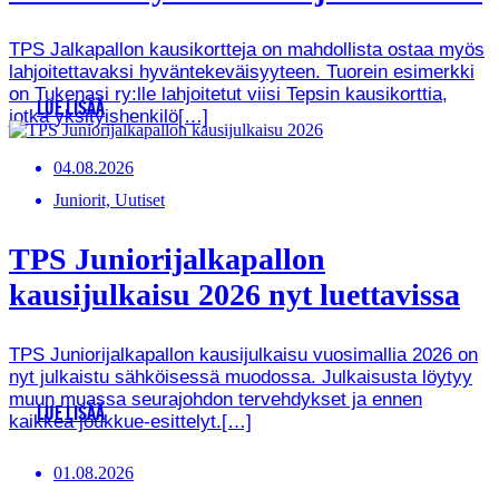
TPS Jalkapallon kausikortteja on mahdollista ostaa myös
lahjoitettavaksi hyväntekeväisyyteen. Tuorein esimerkki
on Tukenasi ry:lle lahjoitetut viisi Tepsin kausikorttia,
LUE LISÄÄ
jotka yksityishenkilö[…]
04.08.2026
Juniorit, Uutiset
TPS Juniorijalkapallon
kausijulkaisu 2026 nyt luettavissa
TPS Juniorijalkapallon kausijulkaisu vuosimallia 2026 on
nyt julkaistu sähköisessä muodossa. Julkaisusta löytyy
muun muassa seurajohdon tervehdykset ja ennen
LUE LISÄÄ
kaikkea joukkue-esittelyt.[…]
01.08.2026