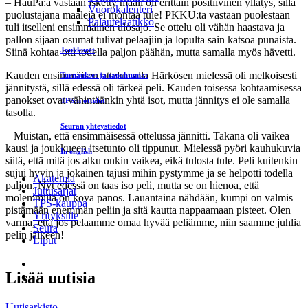
– HauPa:a vastaan isketty maali oli erittäin positiivinen yllätys, sillä
Vuorokalenteri
puolustajana maaleja ei montaa tule! PKKU:ta vastaan puolestaan
Palautelaatikko
tuli itselleni ensimmäinen ulosajo. Se ottelu oli vähän haastava ja
pallon sijaan osumat tulivat pelaajiin ja lopulta sain katsoa punaista.
Joukkueet
Siinä kohtaa otti todella paljon päähän, mutta samalla myös hävetti.
Kauden ensimmäisen ottelun alla Härkösen mielessä oli melkoisesti
Turnaukset ja tapahtumat
jännitystä, sillä edessä oli tärkeä peli. Kauden toisessa kohtaamisessa
panokset ovat vähintäänkin yhtä isot, mutta jännitys ei ole samalla
TPS:n ottelut
tasolla.
Seuran yhteystiedot
– Muistan, että ensimmäisessä ottelussa jännitti. Takana oli vaikea
kausi ja joukkueen itsetunto oli tippunut. Mielessä pyöri kauhukuvia
In english
siitä, että mitä jos alku onkin vaikea, eikä tulosta tule. Peli kuitenkin
sujui hyvin ja jokainen tajusi mihin pystymme ja se helpotti todella
Akatemia
paljon. Nyt edessä on taas iso peli, mutta se on hienoa, että
Juttusarjat
molemmilla on kova panos. Lauantaina nähdään, kumpi on valmis
TPS-kauppa
pistämään enemmän peliin ja sitä kautta nappaamaan pisteet. Olen
Yrityksille
varma, että jos pelaamme omaa hyvää peliämme, niin saamme juhlia
Seura
pelin jälkeen!
Liput
Lisää uutisia
Uutisarkisto