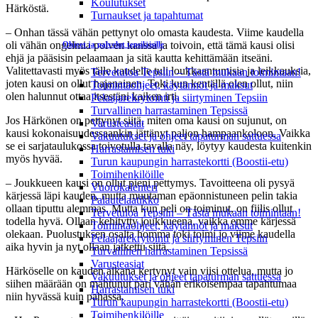
Koulutukset
Härköstä.
Turnaukset ja tapahtumat
– Onhan tässä vähän pettynyt olo omasta kaudesta. Viime kaudella
oli vähän ongelmia polven kanssa ja toivoin, että tämä kausi olisi
Ohjeet ja palvelut tepsiläisille
ehjä ja pääsisin pelaamaan ja sitä kautta kehittämään itseäni.
Valitettavasti myös tälle kaudelle tuli loukkaantumisia ja leikkauksia,
Tervetuloa Tepsiin – Tästä mukaan toimintaan!
joten kausi on ollut hajanainen. Toki kun kentällä olen ollut, niin
Toimintaohjeet, käytännöt ja maksut
olen halunnut ottaa itsestäni kaiken irti.
Pelaajarekrytointi ja siirtyminen Tepsiin
Turvallinen harrastaminen Tepsissä
Jos Härkönen on pettynyt siitä, miten oma kausi on sujunut, on
Varusteasiat
kausi kokonaisuudessaankin jättänyt paljon hampaankoloon. Vaikka
Vakuutukset ja ohjeet tapaturman sattuessa
se ei sarjataulukossa toivotulla tavalla näy, löytyy kaudesta kuitenkin
Harrastamisen tuki
myös hyvää.
Turun kaupungin harrastekortti (Boostii-etu)
Toimihenkilöille
– Joukkueen kausi on ollut pieni pettymys. Tavoitteena oli pysyä
Vuorokalenteri
kärjessä läpi kauden, mutta muutaman epäonnistuneen pelin takia
Palautelaatikko
ollaan tiputtu alemmas. Mutta kun peli on toiminut, on fiilis ollut
Tervetuloa Tepsiin – Tästä mukaan toimintaan!
todella hyvä. Ollaan kehitytty joukkueena, vaikka emme kärjessä
Toimintaohjeet, käytännöt ja maksut
olekaan. Puolustuksen osalta homma toki toimi jo viime kaudella
Pelaajarekrytointi ja siirtyminen Tepsiin
aika hyvin ja nyt ollaan jatkettu siitä.
Turvallinen harrastaminen Tepsissä
Varusteasiat
Härköselle on kauden aikana kertynyt vain viisi ottelua, mutta jo
Vakuutukset ja ohjeet tapaturman sattuessa
siihen määrään on mahtunut pari vähän erikoisempaa tapahtumaa
Harrastamisen tuki
niin hyvässä kuin pahassa.
Turun kaupungin harrastekortti (Boostii-etu)
Toimihenkilöille