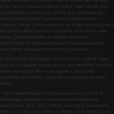
tasoa. Hän olisi halutessaan mennyt vaikka läpi harmaan
kiven. Mira ei koskaan antanut periksi, vaan taisteli aina
joukkueensa puolesta. Hän taisteli aina viimeiseen asti,
eikä koskaan lähtenyt suoristamaan selkää kesken
väännön. Hänen vaatimustasonsa oli todella kova ja joskus
sitä pitikin vähän suitsia ja muistuttaa, että hän on vielä
alussa. Persoonana Mira oli erittäin mukava ja
lämminhenkinen heti ensimmäisestä tapaamisesta asti,
joten hänen kanssaan oli helppo työskennellä.
Ensimmäisillä valmentajilla on aina oma ja yleensä melko
suuri rooli pelaajien kasvamisessa. Kun Helistöltä kysyttiin
hänen merkitystä Miran uraa ajatellen, pystyi hän
löytämään niitä asioita, joissa hänen tekemisensä näkyi
eniten.
– Miran ensimmäisissä harjoituksissa koin, että olin se
valmentaja, joka auttoi luomaan kipinää jalkapallon
pelaamiseen, eikä vaan yksilönä, vaan myös joukkueena.
Mira aloitti peliuransa melko myöhään, joten tehtävää oli