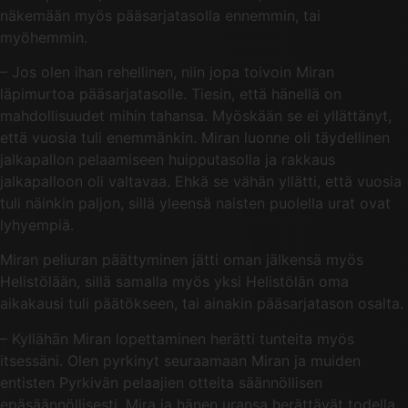
näkemään myös pääsarjatasolla ennemmin, tai
myöhemmin.
– Jos olen ihan rehellinen, niin jopa toivoin Miran
läpimurtoa pääsarjatasolle. Tiesin, että hänellä on
mahdollisuudet mihin tahansa. Myöskään se ei yllättänyt,
että vuosia tuli enemmänkin. Miran luonne oli täydellinen
jalkapallon pelaamiseen huipputasolla ja rakkaus
jalkapalloon oli valtavaa. Ehkä se vähän yllätti, että vuosia
tuli näinkin paljon, sillä yleensä naisten puolella urat ovat
lyhyempiä.
Miran peliuran päättyminen jätti oman jälkensä myös
Helistölään, sillä samalla myös yksi Helistölän oma
aikakausi tuli päätökseen, tai ainakin pääsarjatason osalta.
– Kyllähän Miran lopettaminen herätti tunteita myös
itsessäni. Olen pyrkinyt seuraamaan Miran ja muiden
entisten Pyrkivän pelaajien otteita säännöllisen
epäsäännöllisesti. Mira ja hänen uransa herättävät todella