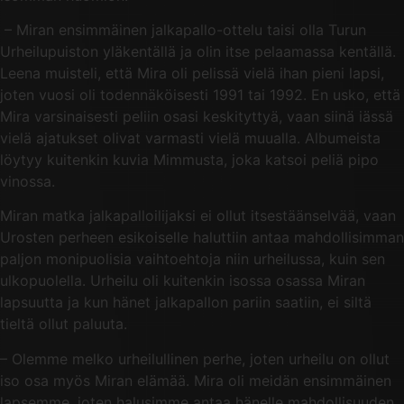
– Miran ensimmäinen jalkapallo-ottelu taisi olla Turun
Urheilupuiston yläkentällä ja olin itse pelaamassa kentällä.
Leena muisteli, että Mira oli pelissä vielä ihan pieni lapsi,
joten vuosi oli todennäköisesti 1991 tai 1992. En usko, että
Mira varsinaisesti peliin osasi keskityttyä, vaan siinä iässä
vielä ajatukset olivat varmasti vielä muualla. Albumeista
löytyy kuitenkin kuvia Mimmusta, joka katsoi peliä pipo
vinossa.
Miran matka jalkapalloilijaksi ei ollut itsestäänselvää, vaan
Urosten perheen esikoiselle haluttiin antaa mahdollisimman
paljon monipuolisia vaihtoehtoja niin urheilussa, kuin sen
ulkopuolella. Urheilu oli kuitenkin isossa osassa Miran
lapsuutta ja kun hänet jalkapallon pariin saatiin, ei siltä
tieltä ollut paluuta.
– Olemme melko urheilullinen perhe, joten urheilu on ollut
iso osa myös Miran elämää. Mira oli meidän ensimmäinen
lapsemme, joten halusimme antaa hänelle mahdollisuuden