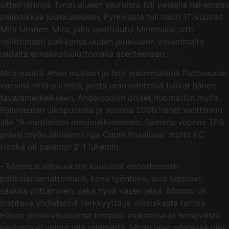
sitten lähinnä Turun alueen seuroista tuli pelaajia hakemaan
pelipaikkaa joukkueeseen. Pyrkivästä tuli nuori 17-vuotias
Mira Uronen. Mira, joka osoittautui Mimmuksi, otti
välittömästi paikkansa uuden joukkueen vasemmalta
laidalta ennakkoluulottomalla asenteellaan.
Mira osoitti Ahon mukaan jo heti ensimmäisinä Palloseuran
vuosina niitä piirteitä, joista uran edetessä tulivat hänen
tavaramerkeikseen. Anderssonin otteet huomattiin myös
Palloseuran ulkopuolella ja vuonna 2008 hänet valittiinkin
alle 19-vuotiaiden maajoukkueeseen. Samana vuonna TPS
pelasi myös silloisen Liiga Cupin finaalissa, mutta FC
Honka oli parempi 2-1 lukemin.
– Mimmun vahvuuksiin kuuluivat ehdottomasti
periksiantamattomuus, kova työnteko, aina loppuun
saakka yrittäminen, sekä hyvä vasen jalka. Mimmu oli
mahtava yhdistelmä herkkyyttä ja voimakasta tahtoa.
Hänen positiivisuutensa tempasi mukaansa ja hersyvästä
naurusta ei voinut olla pitämättä. Miran uran edetessä olen