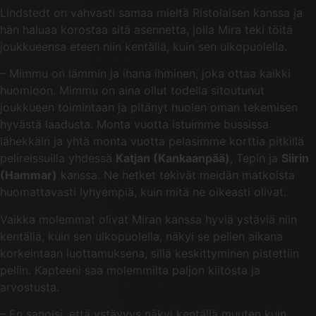
Lindstedt on vahvasti samaa mieltä Ristolaisen kanssa ja
hän haluaa korostaa sitä asennetta, jolla Mira teki töitä
joukkueensa eteen niin kentällä, kuin sen ulkopuolella.
– Mimmu on lämmin ja ihana ihminen, joka ottaa kaikki
huomioon. Mimmu on aina ollut todella sitoutunut
joukkueen toimintaan ja pitänyt huolen oman tekemisen
hyvästä laadusta. Monta vuotta istuimme bussissa
lähekkäin ja yhtä monta vuotta pelasimme korttia pitkillä
pelireissuilla yhdessä
Katjan (Kankaanpää)
, Tepin ja
Siirin
(Hammar)
kanssa. Ne hetket tekivät meidän matkoista
huomattavasti lyhyempiä, kuin mitä ne oikeasti olivat.
Vaikka molemmat olivat Miran kanssa hyviä ystäviä niin
kentällä, kuin sen ulkopuolella, näkyi se pelien aikana
korkeintaan luottamuksena, sillä keskittyminen pistettiin
peliin. Kapteeni saa molemmilta paljon kiitosta ja
arvostusta.
– En sanoisi, että ystävyys näkyi kentällä muuten kuin