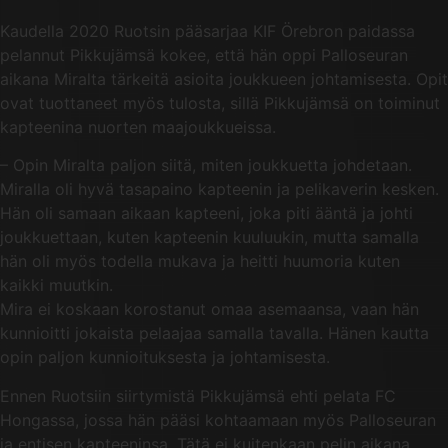
Kaudella 2020 Ruotsin pääsarjaa KIF Örebron paidassa
pelannut Pikkujämsä kokee, että hän oppi Palloseuran
aikana Miralta tärkeitä asioita joukkueen johtamisesta. Opit
ovat tuottaneet myös tulosta, sillä Pikkujämsä on toiminut
kapteenina nuorten maajoukkueissa.
– Opin Miralta paljon siitä, miten joukkuetta johdetaan.
Miralla oli hyvä tasapaino kapteenin ja pelikaverin kesken.
Hän oli samaan aikaan kapteeni, joka piti ääntä ja johti
joukkuettaan, kuten kapteenin kuuluukin, mutta samalla
hän oli myös todella mukava ja heitti huumoria kuten
kaikki muutkin.
Mira ei koskaan korostanut omaa asemaansa, vaan hän
kunnioitti jokaista pelaajaa samalla tavalla. Hänen kautta
opin paljon kunnioituksesta ja johtamisesta.
Ennen Ruotsiin siirtymistä Pikkujämsä ehti pelata FC
Hongassa, jossa hän pääsi kohtaamaan myös Palloseuran
ja entisen kapteeninsa. Tätä ei kuitenkaan pelin aikana