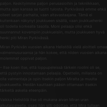
paljon. Keskityimme paljon perusasioihin ja tekniikkaan,
mutta ajan kanssa se tuotti tulosta. Pyrkivässä emme ehkä
olleet sarjan parhaita, vaan altavastaajana. Tämä ei
kuitenkaan näkynyt joukkueen sisällä, vaan joukkuehenki
oli todella korkealla tasolla. Moni pelaaja olisi ehkä
suunnannut kovempiin joukkueisiin, mutta joukkueen hyvä
henki piti Miran Pyrkivässä.
Miran Pyrkivän vuosien aikana Helistölä vielä aloitteli omaa
valmennusuraansa ja hän kokee, että niiden vuosien aikana
molemmat oppivat paljon.
– Itse koen itse, että loppupeleissä tärkein roolini oli se,
että pystyin innostamaan pelaajia. Opettelin, millaista on
olla valmentaja ja opin itsekin paljon Miralta ja muulta
joukkueelta. Heidän kauttaan pääsin ottamaan itsekin
tärkeitä askelia eteenpäin.
Vaikka Helistölä itse oli mukana aivan Miran uran
alkutaipaleella, osasi hän silti odottaa, että Mira tullaan