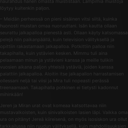
naurahdus hänen omasta muististaan. Lämpimiä muistoja
löytyy kuitenkin paljon.
– Meidän perheessä on pieni sisäinen vitsi siitä, kuinka
huonosti muistan omaa nuoruuttani. Isän kautta ollaan
seurattu jalkapalloa pienestä asti. Ollaan käyty katsomassa
pelejä niin paikanpäällä, kuin television välityksellä ja
opittiin rakastamaan jalkapalloa. Potkittiin palloa niin
takapihalla, kuin ystävien kesken. Mimmu tuli aina
pelaamaan minun ja ystävieni kanssa ja meille tulikin
vuosien aikana paljon yhteisiä ystäviä, joiden kanssa
palattiin jalkapalloa. Aloitin itse jalkapallon harrastamisen
ollessani neljä tai viisi ja Mira tuli nopeasti perässä
treenaamaan. Takapihalla potkinen ei tietysti kadonnut
mihinkään!
Jeren ja Miran urat ovat komeaa katsottavaa niin
mustavalkoisten, kuin sinivalkoisten lasien läpi. Vaikka oma
ura on pitänyt Jereä kiireisenä, on myös isosiskon ura ollut
tarkkailussa niin ruudun välityksellä, kuin mahdollisuuksien