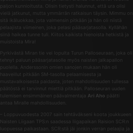
paljon kunnioitusta. Olisin tietysti halunnut, että ura olisi
vielä jatkunut, mutta ymmärrän ratkaisun täysin. Mimmu on
sitä ikäluokkaa, jota valmensin pitkään ja hän oli niistä
pelaajista viimeinen, joka pelasi pääsarjatasolla. Kyllähän
siinä haikea tunne tuli. Kiitos kaikista hienoista hetkistä ja
muistoista Mira!
Pyrkivästä Miran tie vei lopulta Turun Palloseuraan, joka oli
tehnyt paluun pääsarjatasolle myös naisten jalkapallon
puolella. Anderssonin omien sanojen mukaan hän oli
haaveillut pitkään SM-tasolla pelaamisesta ja
mustavalkoisesta paidasta, joten mahdollisuuden tullessa
päätöstä ei tarvinnut miettiä pitkään. Palloseuran uuden
tulemisen ensimmäinen päävalmentaja
Ari Aho
päätti
antaa Miralle mahdollisuuden.
– Loppuvuodesta 2007 sain tehtäväkseni koota joukkueen
Naisten Liigaan TPS:n saadessa liigapaikan Raision SCR:n
luopuessa paikastaan. SCR:stä jäi jonkin verran pelaajia ja