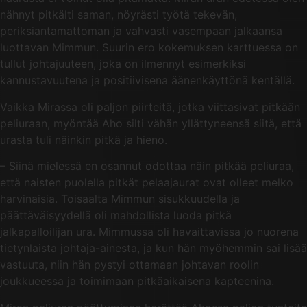
nähnyt pitkälti saman, nöyrästi työtä tekevän,
periksiantamattoman ja vahvasti vasempaan jalkaansa
luottavan Mimmun. Suurin ero kokemuksen karttuessa on
tullut johtajuuteen, joka on ilmennyt esimerkiksi
kannustavuutena ja positiivisena äänenkäyttönä kentällä.
Vaikka Mirassa oli paljon piirteitä, jotka viittasivat pitkään
peliuraan, myöntää Aho silti vähän yllättyneensä siitä, että
urasta tuli näinkin pitkä ja hieno.
– Siinä mielessä en osannut odottaa näin pitkää peliuraa,
että naisten puolella pitkät pelaajaurat ovat olleet melko
harvinaisia. Toisaalta Mimmun sisukkuudella ja
päättäväisyydellä oli mahdollista luoda pitkä
jalkapalloilijan ura. Mimmussa oli havaittavissa jo nuorena
tietynlaista johtaja-ainesta, ja kun hän myöhemmin sai lisää
vastuuta, niin hän pystyi ottamaan johtavan roolin
joukkueessa ja toimimaan pitkäaikaisena kapteenina.