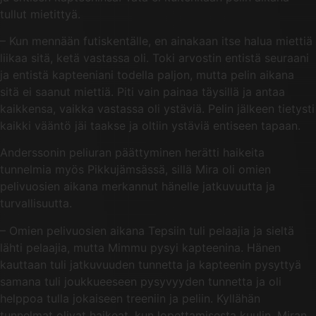
tullut mietittyä.
– Kun mennään futiskentälle, en ainakaan itse halua miettiä
liikaa sitä, ketä vastassa oli. Toki arvostin entistä seuraani
ja entistä kapteeniani todella paljon, mutta pelin aikana
sitä ei saanut miettiä. Piti vain painaa täysillä ja antaa
kaikkensa, vaikka vastassa oli ystäviä. Pelin jälkeen tietysti
kaikki vääntö jäi taakse ja oltiin ystäviä entiseen tapaan.
Anderssonin peliuran päättyminen herätti haikeita
tunnelmia myös Pikkujämsässä, sillä Mira oli omien
pelivuosien aikana merkannut hänelle jatkuvuutta ja
turvallisuutta.
– Omien pelivuosien aikana Tepsiin tuli pelaajia ja sieltä
lähti pelaajia, mutta Mimmu pysyi kapteenina. Hänen
kauttaan tuli jatkuvuuden tunnetta ja kapteenin pysyttyä
samana tuli joukkueeseen pysyvyyden tunnetta ja oli
helppoa tulla jokaiseen treeniin ja peliin. Kyllähän
tunnelmat olivat haikeat, kun lopettamisesta kuulin. Miran