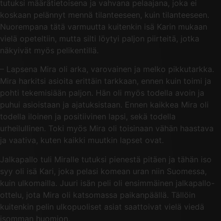
tutuksi määrätietoisena ja vahvana pelaajana, joka ei
koskaan pelännyt mennä tilanteeseen, kuin tilanteeseen.
Nuorempana tätä varmuutta kuitenkin isä Karin mukaan
vielä opeteltiin, mutta silti löytyi paljon piirteitä, jotka
näkyivät myös pelikentillä.
– Lapsena Mira oli arka, varovainen ja melko pikkutarkka.
Mira harkitsi asioita erittäin tarkkaan, ennen kuin toimi ja
pohti tekemisiään paljon. Hän oli myös todella avoin ja
puhui asioistaan ja ajatuksistaan. Ennen kaikkea Mira oli
todella iloinen ja positiivinen lapsi, sekä todella
urheilullinen. Toki myös Mira oli toisinaan vähän haastava
ja vaativa, kuten kaikki muutkin lapset ovat.
Jalkapallo tuli Miralle tutuksi pienestä pitäen ja tähän iso
syy oli isä Kari, joka pelasi komean uran niin Suomessa,
kuin ulkomailla. Juuri isän peli oli ensimmäinen jalkapallo-
ottelu, jota Mira oli katsomassa paikanpäällä. Tällöin
kuitenkin pelin ulkopuoliset asiat saattoivat vielä viedä
isomman huomion.