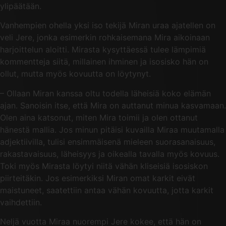
ylipäätään.
Vanhempien ohella yksi iso tekijä Miran uraa ajatellen on
veli Jere, jonka esimerkin rohkaisemana Mira aikoinaan
harjoittelun aloitti. Mirasta kysyttäessä tulee lämpimiä
kommentteja siitä, millainen ihminen ja isosisko hän on
ollut, mutta myös kovuutta on löytynyt.
– Ollaan Miran kanssa oltu todella läheisiä koko elämän
ajan. Sanoisin itse, että Mira on auttanut minua kasvamaan.
Olen aina katsonut, miten Mira toimii ja olen ottanut
hänestä mallia. Jos minun pitäisi kuvailla Miraa muutamalla
adjektiivilla, tulisi ensimmäisenä mieleen suorasanaisuus,
rakastavaisuus, läheisyys ja oikealla tavalla myös kovuus.
Toki myös Mirasta löytyi niitä vähän kliseisiä isosiskon
piirteitäkin. Jos esimerkiksi Miran omat karkit eivät
maistuneet, saatettiin antaa vähän kovuutta, jotta karkit
vaihdettiin.
Neljä vuotta Miraa nuorempi Jere kokee, että hän on