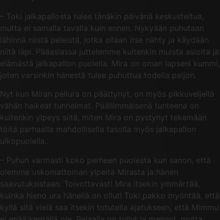
– Toki jalkapallosta tulee tänäkin päivänä keskusteltua,
mutta ei samalla tavalla kuin ennen. Nykyään puhutaan
lähinnä niistä peleistä, jotka ollaan itse nähty ja käydään
niitä läpi. Pääasiassa juttelemme kuitenkin muista asioita ja
elämästä jalkapallon puolella. Mira on oman lapseni kummi,
joten varsinkin hänestä tulee puhuttua todella paljon.
Nyt kun Miran peliura on päättynyt, on myös pikkuveljellä
vähän haikeat tunnelmat. Päällimmäisenä tunteena on
kuitenkin ylpeys siitä, miten Mira on pystynyt tekemään
töitä parhaalla mahdollisella tasolla myös jalkapallon
ulkopuolella.
– Puhun varmasti koko perheen puolesta kun sanon, että
olemme uskomattoman ylpeitä Mirasta ja hänen
saavutuksistaan. Toivottavasti Mira itsekin ymmärtää,
kuinka hieno ura hänellä on ollut! Toki pakko myöntää, että
kyllä sitä vielä saa itsekin totutella ajatukseen, että Mimmu
ei enää kentällä ole. Pelaajia on tullut ja mennyt, mutta