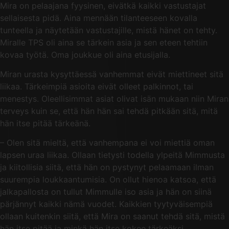
Mira on pelaajana fyysinen, eivätkä kaikki vastustajat
sellaisesta pidä. Aina mennään tilanteeseen kovalla
tunteella ja näytetään vastustajille, mistä hänet on tehty.
Miralle TPS oli aina se tärkein asia ja sen eteen tehtiin
kovaa työtä. Oma joukkue oli aina etusijalla.
Miran urasta kysyttäessä vanhemmat eivät miettineet sitä
liikaa. Tärkeimpiä asioita eivät olleet palkinnot, tai
menestys. Oleellisimmat asiat olivat isän mukaan niin Miran
terveys kuin se, että hän hän sai tehdä pitkään sitä, mitä
hän itse pitää tärkeänä.
– Olen sitä mieltä, että vanhempana ei voi miettiä oman
lapsen uraa liikaa. Ollaan tietysti todella ylpeitä Mimmusta
ja kiitollisia siitä, että hän on pystynyt pelaamaan ilman
suurempia loukkaantumisia. On ollut hienoa katsoa, että
jalkapallosta on tullut Mimmulle iso asia ja hän on siinä
pärjännyt kaikki nämä vuodet. Kaikkien tyytyväisempiä
ollaan kuitenkin siitä, että Mira on saanut tehdä sitä, mistä
hän itse pitää ja minkä hän itse kokee tärkeäksi.