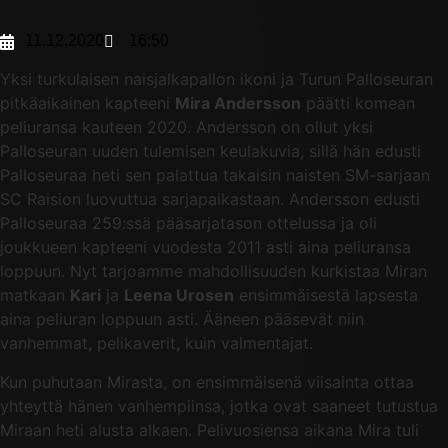
11.12.2020
16:50
Yksi turkulaisen naisjalkapallon ikoni ja Turun Palloseuran
pitkäaikainen kapteeni
Mira Andersson
päätti komean
peliuransa kauteen 2020. Andersson on ollut yksi
Palloseuran uuden tulemisen keulakuvia, sillä hän edusti
Palloseuraa heti sen palattua takaisin naisten SM-sarjaan
SC Raision luovuttua sarjapaikastaan. Andersson edusti
Palloseuraa 259:ssä pääsarjatason ottelussa ja oli
joukkueen kapteeni vuodesta 2011 asti aina peliuransa
loppuun. Nyt tarjoamme mahdollisuuden kurkistaa Miran
matkaan
Kari
ja
Leena Urosen
ensimmäisestä lapsesta
aina peliuran loppuun asti. Ääneen pääsevät niin
vanhemmat, pelikaverit, kuin valmentajat.
Kun puhutaan Mirasta, on ensimmäisenä viisainta ottaa
yhteyttä hänen vanhempiinsa, jotka ovat saaneet tutustua
Miraan heti alusta alkaen. Pelivuosiensa aikana Mira tuli