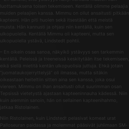
luottamuksena toisen tekemiseen. Kentällä olimme pelaajia
muiden pelaajien kanssa. Mimmu on ollut ansaitusti pitkään
kapteeni. Hän piti huolen sekä itsestään että meistä
muista. Hän kannusti ja ohjasi niin kentällä, kuin sen
ulkopuolella. Kentällä Mimmu oli kapteeni, mutta sen
ulkopuolella ystävä, Lindstedt pohtii.
– En oikein osaa sanoa, näkyikö ystävyys sen tarkemmin
kentällä. Peleissä ja treeneissä keskitytään itse tekemiseen,
eikä siellä mietitä kentän ulkopuolisia juttuja. Ehkä jotain
”juomataukojerryttelyjä” oli ilmassa, mutta sitäkin
oikeastaan heiteltiin sitten aina sen kanssa, joka osui
viereen. Mimmu on ihan ansaitusti ollut suurimman osan
Tepsissä vietetystä ajastaan kapteeninnauha kädessä. Niin
kuin aiemmin sanoin, hän on sellainen kapteenihahmo,
jatkaa Ristolainen.
Niin Ristolainen, kuin Lindstedt pelasivat komeat urat
Palloseuran paidassa ja molemmat pääsivät juhlimaan SM-