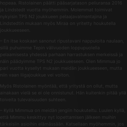
hopeaa. Ristolainen päätti pääsarjatason peliuransa 2016
ja Lindstedt vuotta myöhemmin. Molemmat toimivat
nykyisin TPS N2 joukkueen pelaajavalmentajina ja
Lindstedtin mukaan myös Miraa on yritetty houkutella
joukkueeseen.
– En itse koskaan sanonut ripustavani nappuloita naulaan,
sillä puhuimme Tepin välivuoden loppupuolella
pelaamisesta yhdessä parhaan harrastuksen merkeissä ja
näin päädyimme TPS N2 joukkueeseen. Olen Mimmua jo
pari vuotta kysellyt mukaan meidän joukkueeseen, mutta
niin vaan liigajoukkue vei voiton.
Myös Ristolainen myöntää, että yritystä on ollut, mutta
ainakaan vielä se ei ole onnistunut. Hän kuitenkin pitää yllä
toiveita tulevaisuuden suhteen.
– Kyllä Mimmua on meidän jengiin houkuteltu. Luulen kyllä,
että Mimmu keskittyy nyt lopettamisen jälkeen muihin
tärkeisiin asioihin elämässään. Katsellaan myöhemmin, jos