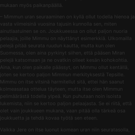
mukaan myös paikanpäällä.
– Mimmun uran seuraaminen on kyllä ollut todella hienoa ja
vasta viimeisinä vuosina tajusin kunnolla sen, miten
ainutlaatuinen se on. Joukkueessa on ollut paljon nuoria
pelaajia, joille Mimmu on näyttänyt esimerkkiä. Ulkomailla
pelejä pitää seurata ruudun kautta, mutta kun olen
Suomessa, olen aina pyrkinyt siihen, että pääsen Miran
pelejä katsomaan ja ne ovatkin olleet kesän kohokohtia.
Aina, kun olen paikalle päässyt, on Mimmu ollut kentällä,
joten se kertoo paljon Mimmun merkityksestä Tepsille.
Mimmu on itse vitsinä harmitellut sitä, ettei hän saanut
kolmeasataa ottelua täyteen, mutta itse olen Mimmun
pelimäärästä todella ylpeä. Kun puhutaan noin isoista
lukemista, niin se kertoo paljon pelaajasta. Se ei riitä, että
olet vain joukkueen mukana, vaan pitää olla tärkeä osa
joukkuetta ja tehdä kovaa työtä sen eteen.
Vaikka Jere on itse luonut komean uran niin seuratasolla,