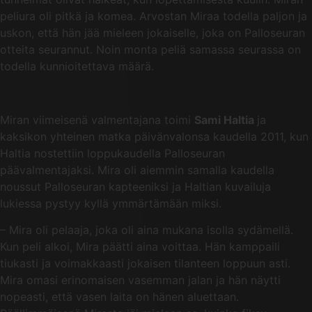
peliura oli pitkä ja komea. Arvostan Miraa todella paljon ja
uskon, että hän jää mieleen jokaiselle, joka on Palloseuran
otteita seurannut. Noin monta peliä samassa seurassa on
todella kunnioitettava määrä.
Miran viimeisenä valmentajana toimi
Sami Haltia
ja
kaksikon yhteinen matka päivänvalonsa kaudella 2011, kun
Haltia nostettiin loppukaudella Palloseuran
päävalmentajaksi. Mira oli aiemmin samalla kaudella
noussut Palloseuran kapteeniksi ja Haltian kuvailuja
lukiessa pystyy kyllä ymmärtämään miksi.
– Mira oli pelaaja, joka oli aina mukana isolla sydämellä.
Kun peli alkoi, Mira päätti aina voittaa. Hän kamppaili
tiukasti ja voimakkaasti jokaisen tilanteen loppuun asti.
Mira omasi erinomaisen vasemman jalan ja hän näytti
nopeasti, että vasen laita on hänen aluettaan.