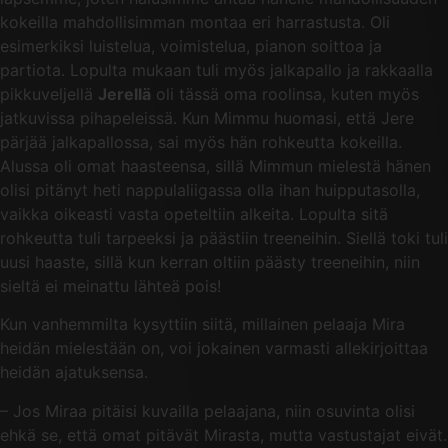
kokeilla mahdollisimman montaa eri harrastusta. Oli
esimerkiksi luistelua, voimistelua, pianon soittoa ja
partiota. Lopulta mukaan tuli myös jalkapallo ja rakkaalla
pikkuveljellä
Jerellä
oli tässä oma roolinsa, kuten myös
jatkuvissa pihapeleissä. Kun Mimmu huomasi, että Jere
pärjää jalkapallossa, sai myös hän rohkeutta kokeilla.
Alussa oli omat haasteensa, sillä Mimmun mielestä hänen
olisi pitänyt heti nappulaliigassa olla ihan huipputasolla,
vaikka oikeasti vasta opeteltiin alkeita. Lopulta sitä
rohkeutta tuli tarpeeksi ja päästiin treeneihin. Siellä toki tuli
uusi haaste, sillä kun kerran oltiin päästy treeneihin, niin
sieltä ei meinattu lähteä pois!
Kun vanhemmilta kysyttiin siitä, millainen pelaaja Mira
heidän mielestään on, voi jokainen varmasti allekirjoittaa
heidän ajatuksensa.
– Jos Miraa pitäisi kuvailla pelaajana, niin osuvinta olisi
ehkä se, että omat pitävät Mirasta, mutta vastustajat eivät.