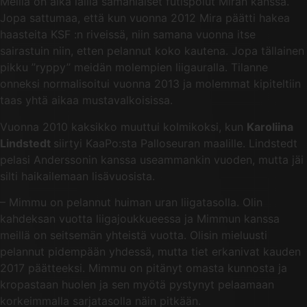
Meillä on aika lailla samanlaiset futispolut Miran kanssa.
Jopa sattumaa, että kun vuonna 2012 Mira päätti hakea
haasteita KSF :n riveissä, niin samana vuonna itse
sairastuin niin, etten pelannut koko kautena. Jopa tällainen
pikku ’’ryppy’’ meidän molempien liigauralla. Tilanne
onneksi normalisoitui vuonna 2013 ja molemmat kipiteltiin
taas yhtä aikaa mustavalkoisissa.
Vuonna 2010 kaksikko muuttui kolmikoksi, kun
Karoliina
Lindstedt
siirtyi KaaPo:sta Palloseuran maalille. Lindstedt
pelasi Anderssonin kanssa useammankin vuoden, mutta jäi
silti haikailemaan lisävuosista.
– Mimmu on pelannut huiman uran liigatasolla. Olin
kahdeksan vuotta liigajoukkueessa ja Mimmun kanssa
meillä on seitsemän yhteistä vuotta. Olisin mieluusti
pelannut pidempään yhdessä, mutta tiet erkanivat kauden
2017 päätteeksi. Mimmu on pitänyt omasta kunnosta ja
kropastaan huolen ja sen myötä pystynyt pelaamaan
korkeimmalla sarjatasolla näin pitkään.