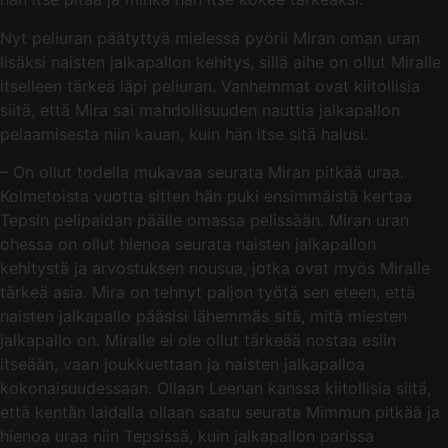
Nyt peliuran päätyttyä mielessä pyörii Miran oman uran
lisäksi naisten jalkapallon kehitys, sillä aihe on ollut Miralle
itselleen tärkeä läpi peliuran. Vanhemmat ovat kiitollisia
siitä, että Mira sai mahdollisuuden nauttia jalkapallon
pelaamisesta niin kauan, kuin hän itse sitä halusi.
– On ollut todella mukavaa seurata Miran pitkää uraa.
Kolmetoista vuotta sitten hän puki ensimmäistä kertaa
Tepsin pelipaidan päälle omassa pelissään. Miran uran
ohessa on ollut hienoa seurata naisten jalkapallon
kehitystä ja arvostuksen nousua, jotka ovat myös Miralle
tärkeä asia. Mira on tehnyt paljon työtä sen eteen, että
naisten jalkapallo pääsisi lähemmäs sitä, mitä miesten
jalkapallo on. Miralle ei ole ollut tärkeää nostaa esiin
itseään, vaan joukkuettaan ja naisten jalkapalloa
kokonaisuudessaan. Ollaan Leenan kanssa kiitollisia siitä,
että kentän laidalla ollaan saatu seurata Mimmun pitkää ja
hienoa uraa niin Tepsissä, kuin jalkapallon parissa