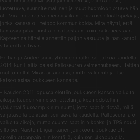
Päällimmäisenä Mirasta jäi mieleen se, kuinka fiksu,
luotettava, suunnitelmallinen ja muut huomioon ottava hän
oli. Mira oli koko valmennusaikani joukkueen luottopelaaja,
jonka kanssa oli helppo kommunikoida. Mira näytti, että
hän osaa pitää huolta niin itsestään, kuin joukkueestaan.
Kapteenina hänelle annettiin paljon vastuuta ja hän kantoi
sitä erittäin hyvin.
Haltian ja Anderssonin yhteinen matka sai jatkoa kaudella
2014, kun Haltia palasi Palloseuran valmennukseen. Haltian
rooli on ollut Miran aikana iso, mutta valmentaja itse
katsoo asiaa joukkueen kannalta.
– Kauden 2011 lopussa elettiin joukkueen kanssa vaikeita
aikoja. Kauden viimeisen ottelun jälkeen odoteltiin
yläkentällä useampikin minuutti, jotta saatiin tietää, millä
sarjatasolla pelataan seuraavalla kaudella. Palloseuralla oli
vaikeita aikoja, mutta suunta saatiin oikeaksi ja TPS nousi
silloisen Naisten Liigan kärjen joukkoon. Joukkue otti
askelia eteenpäin niin kentällä, kuin sen ulkopuolella.