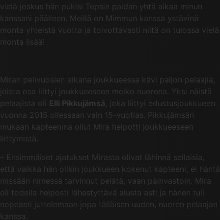
vielä joskus hän pukisi Tepsin paidan yhtä aikaa minun
kanssani päälleen. Meillä on Mimmun kanssa ystävinä
monta yhteistä vuotta ja toivottavasti niitä on tulossa vielä
monta lisää!
Miran pelivuosien aikana joukkueessa kävi paljon pelaajia,
joista osa liittyi joukkueeseen melko nuorena. Yksi näistä
pelaajista oli
Elli Pikkujämsä
, joka liittyi edustusjoukkueen
vuonna 2015 ollessaan vain 15-vuotias. Pikkujämsän
mukaan kapteenina ollut Mira helpotti joukkueeseen
liittymistä.
– Ensimmäiset ajatukset Mirasta olivat lähinnä sellaisia,
että vaikka hän olikin joukkueen kokenut kapteeni, ei häntä
missään nimessä tarvinnut pelätä, vaan päinvastoin. Mira
oli todella helposti lähestyttävä alusta asti ja hänen tuli
nopeasti juttelemaan jopa tälläisen uuden, nuoren pelaajan
kanssa.