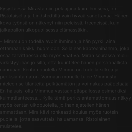
Kysyttäessä Mirasta niin pelaajana kuin ihmisenä, on
Ristolaisella ja Lindstedtillä vain hyvää sanottavaa. Hänen
kova työnsä on näkynyt niin peleissä, treeneissä, kuin
jalkapallon ulkopuolisessa elämässäkin.
– Mimmu on todella avoin ihminen ja hän pyrkii aina
ottamaan kaikki huomioon. Sellainen kapteenihahmo, joka
osaa tarvittaessa olla myös vaativa. Miran seurassa mieli
virkistyy ihan jo sillä, että kuuntelee hänen persoonallista
nauruaan. Kentän puolella Mimmu on todella sitkeä ja
periksiantamaton. Varmaan monelle tulee Mimmusta
mieleen se tilanteita pelkäämätön ja voimakas pääpelaaja.
En haluaisi olla Mimmua vastaan pääpallossa esimerkiksi
kulmatilanteessa… Kyllä tämä periksiantamattomuus näkyy
myös kentän ulkopuolella, jo ihan ajatellen hänen
ammattiaan. Mira kävi rohkeasti koulua myös ruotsin
puolella, jotta saavuttaisi haluamansa, Ristolainen
muistelee.