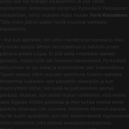
joista osa tuli mukaan aikaisemmin ja osa vähän
myöhemmin. Anderssonin siirryttyä Pyrkivästä Palloseuran
raitapaitaan, siirtyi mukana myös muuan
Terhi Ristolainen
.
Tälle onkin jäänyt paljon hyviä muistoja vanhasta
kapteenista.
– Nyt kun ajattelee, niin oltiin me Mimmun kanssa jo ihan
Pyrkivän ajoista lähtien tavoitteellisia ja haluttiin jonain
päivänä pelata Liigaa. Ei sitä siellä mitenkään ääneen
jauhettu, mutta kyllä sen huomasi tekemisestä. Pyrkivästä
siirtyminen oli iso askel ja ensimmäiset pari treeniviikkoa
Tepsin kanssa olikin suoraan sanottuna todella raskasta.
Molemmat kuitenkin vain painettiin eteenpäin ja kun
treenirytmiin tottui, niin kyllä ne pelitaidotkin seurasi
perässä. Muistan, kun meitä hiukan vähäteltiin, että emme
saisi liigassa mitään peliaikaa ja ihan turhaa mennä sinne
penkille istumaan niin nuorena. Heitimme Mimmun kanssa
hyvän kuitin epäilijöille, kun heti ensimmäisenä liigavuotena
oltiin molemmat joka pelissä avauskokoonpanossa.