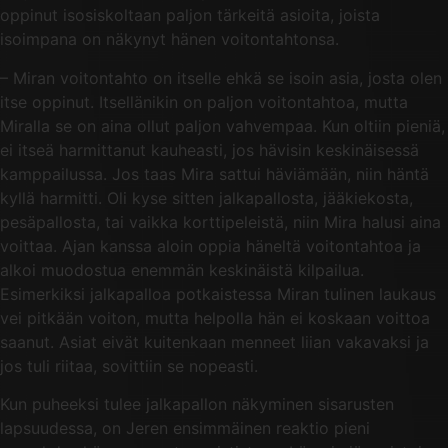
oppinut isosiskoltaan paljon tärkeitä asioita, joista
isoimpana on näkynyt hänen voitontahtonsa.
– Miran voitontahto on itselle ehkä se isoin asia, josta olen
itse oppinut. Itsellänikin on paljon voitontahtoa, mutta
Miralla se on aina ollut paljon vahvempaa. Kun oltiin pieniä,
ei itseä harmittanut kauheasti, jos hävisin keskinäisessä
kamppailussa. Jos taas Mira sattui häviämään, niin häntä
kyllä harmitti. Oli kyse sitten jalkapallosta, jääkiekosta,
pesäpallosta, tai vaikka korttipeleistä, niin Mira halusi aina
voittaa. Ajan kanssa aloin oppia häneltä voitontahtoa ja
alkoi muodostua enemmän keskinäistä kilpailua.
Esimerkiksi jalkapalloa potkaistessa Miran tulinen laukaus
vei pitkään voiton, mutta helpolla hän ei koskaan voittoa
saanut. Asiat eivät kuitenkaan menneet liian vakavaksi ja
jos tuli riitaa, sovittiin se nopeasti.
Kun puheeksi tulee jalkapallon näkyminen sisarusten
lapsuudessa, on Jeren ensimmäinen reaktio pieni