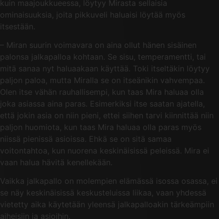
kuin maajoukkueessa, löytyy Mirasta sellaisia
ominaisuuksia, joita pikkuveli haluaisi löytää myös
itsestään.
– Miran suurin voimavara on aina ollut hänen sisäinen
palonsa jalkapalloa kohtaan. Se sisu, temperamentti, tai
mitä sanaa nyt haluaakaan käyttää. Toki itseltäkin löytyy
paljon paloa, mutta Miralla se on itseänikin vahvempaa.
Olen itse vähän rauhallisempi, kun taas Mira haluaa olla
joka asiassa aina paras. Esimerkiksi itse saatan ajatella,
että jokin asia on niin pieni, ettei siihen tarvi kiinnittää niin
paljon huomiota, kun taas Mira haluaa olla paras myös
niissä pienissä asioissa. Ehkä se on sitä samaa
voitontahtoa, kun nuorena keskinäisissä peleissä. Mira ei
vaan halua hävitä kenellekään.
Vaikka jalkapallo on molempien elämässä isossa osassa, ei
se näy keskinäisissä keskusteluissa liikaa, vaan yhdessä
vietetty aika käytetään yleensä jalkapalloakin tärkeämpiin
aiheisiin ja asioihin.