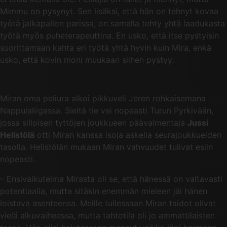
Mimmu on pysynyt. Sen lisäksi, että hän on tehnyt kovaa
työtä jalkapallon parissa, on samalla tehty yhtä laadukasta
työtä myös puheterapeuttina. En usko, että itse pystyisin
suorittamaan kahta eri työtä yhtä hyvin kuin Mira, enkä
usko, että kovin moni muukaan siihen pystyy.
Miran oma peliura alkoi pikkuveli Jeren rohkaisemana
Nappulaliigassa. Sieltä tie vei nopeasti Turun Pyrkivään,
jossa silloisen tyttöjen joukkueen päävalmentaja
Jussi
Helistölä
otti Miran kanssa isoja askelia seurajoukkueiden
tasolla. Helistölän mukaan Miran vahvuudet tulivat esiin
nopeasti.
– Ensivaikutelma Mirasta oli se, että hänessä on valtavasti
potentiaalia, mutta sitäkin enemmän mieleen jäi hänen
loistava asenteensa. Meille tullessaan Miran taidot olivat
vielä alkuvaiheessa, mutta tahtotila oli jo ammattilaisten