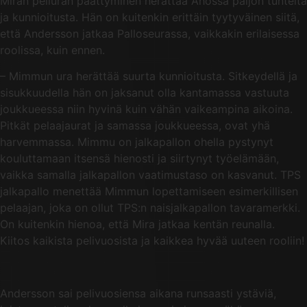
Miran peliuran päättyminen herättää Ahossa paljon tunteita
ja kunnioitusta. Hän on kuitenkin erittäin tyytyväinen siitä,
että Andersson jatkaa Palloseurassa, vaikkakin erilaisessa
roolissa, kuin ennen.
– Mimmun ura herättää suurta kunnioitusta. Sitkeydellä ja
sisukkuudella hän on jaksanut olla kantamassa vastuuta
joukkueessa niin hyvinä kuin vähän vaikeampina aikoina.
Pitkät pelaajaurat ja samassa joukkueessa, ovat yhä
harvemmassa. Mimmu on jalkapallon ohella pystynyt
kouluttamaan itsensä hienosti ja siirtynyt työelämään,
vaikka samalla jalkapallon vaatimustaso on kasvanut. TPS
jalkapallo menettää Mimmun lopettamiseen esimerkillisen
pelaajan, joka on ollut TPS:n naisjalkapallon tavaramerkki.
On kuitenkin hienoa, että Mira jatkaa kentän reunalla.
Kiitos kaikista pelivuosista ja kaikkea hyvää uuteen rooliin!
Andersson sai pelivuosiensa aikana runsaasti ystäviä,