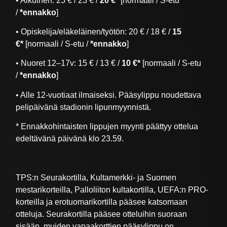
• Aikuinen: 25 € / 23 € /
20 €*
[normaali / S-etu
/
*ennakko
]
• Opiskelija/eläkeläinen/työtön: 20 € / 18 € /
15
€*
[normaali / S-etu /
*ennakko
]
• Nuoret 12–17v: 15 € / 13 € /
10 €*
[normaali / S-etu
/
*ennakko
]
• Alle 12-vuotiaat ilmaiseksi. Pääsylippu noudettava
pelipäivänä stadionin lipunmyynnistä.
* Ennakkohintaisten lippujen myynti päättyy ottelua
edeltävänä päivänä klo 23.59.
TPS:n Seurakortilla, Kultamerkki- ja Suomen
mestarikorteilla, Palloliiton kultakortilla, UEFA:n PRO-
korteilla ja erotuomarikortilla pääsee katsomaan
otteluja. Seurakortilla pääsee otteluihin suoraan
sisään, muiden vapaakorttien pääsylippu on