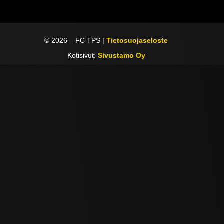
©
2026
– FC TPS |
Tietosuojaseloste
Kotisivut:
Sivustamo Oy