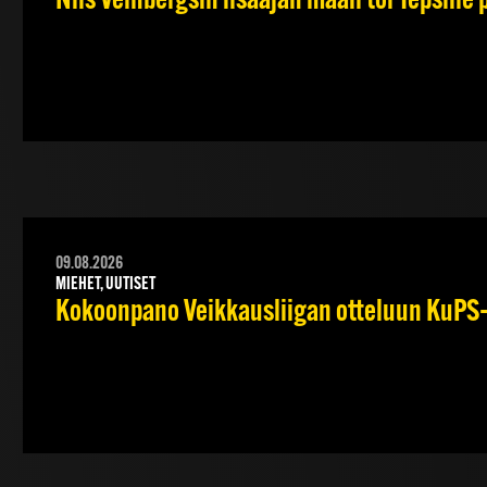
Nils Veinbergsin lisäajan maali toi Tepsille
09.08.2026
MIEHET, UUTISET
Kokoonpano Veikkausliigan otteluun KuPS–T