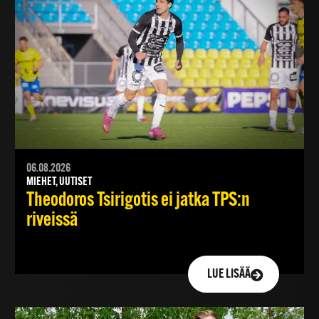
06.08.2026
MIEHET, UUTISET
Theodoros Tsirigotis ei jatka TPS:n
riveissä
LUE LISÄÄ