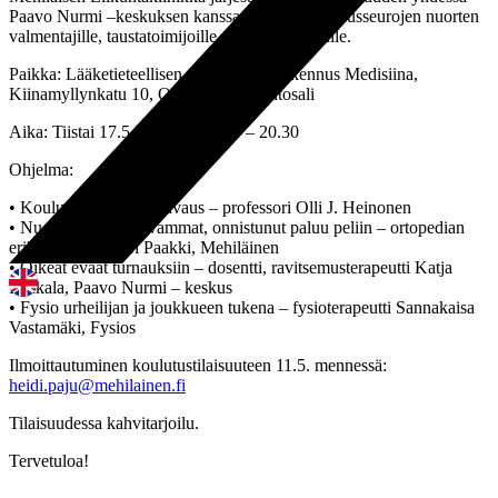
Paavo Nurmi –keskuksen kanssa sen kumppanuusseurojen nuorten
valmentajille, taustatoimijoille sekä vanhemmille.
Paikka: Lääketieteellisen tiedekunnan rakennus Medisiina,
Kiinamyllynkatu 10, Osmo Järvi- luentosali
Aika: Tiistai 17.5.2016 klo 17.45 – 20.30
Ohjelma:
• Koulutustilaisuuden avaus – professori Olli J. Heinonen
• Nuoren urheilijan vammat, onnistunut paluu peliin – ortopedian
erikoislääkäri Petri Paakki, Mehiläinen
• Oikeat eväät turnauksiin – dosentti, ravitsemusterapeutti Katja
Pahkala, Paavo Nurmi – keskus
• Fysio urheilijan ja joukkueen tukena – fysioterapeutti Sannakaisa
Vastamäki, Fysios
Ilmoittautuminen koulutustilaisuuteen 11.5. mennessä:
heidi.paju@mehilainen.fi
Tilaisuudessa kahvitarjoilu.
Tervetuloa!