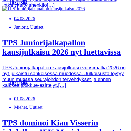
LUE LISÄÄ
jotka yksityishenkilö[…]
04.08.2026
Juniorit, Uutiset
TPS Juniorijalkapallon
kausijulkaisu 2026 nyt luettavissa
TPS Juniorijalkapallon kausijulkaisu vuosimallia 2026 on
nyt julkaistu sähköisessä muodossa. Julkaisusta löytyy
muun muassa seurajohdon tervehdykset ja ennen
LUE LISÄÄ
kaikkea joukkue-esittelyt.[…]
01.08.2026
Miehet, Uutiset
TPS dominoi Kian Visserin