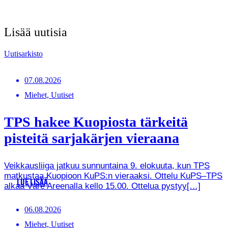
Lisää uutisia
Uutisarkisto
07.08.2026
Miehet, Uutiset
TPS hakee Kuopiosta tärkeitä
pisteitä sarjakärjen vieraana
Veikkausliiga jatkuu sunnuntaina 9. elokuuta, kun TPS
matkustaa Kuopioon KuPS:n vieraaksi. Ottelu KuPS–TPS
LUE LISÄÄ
alkaa Väre Areenalla kello 15.00. Ottelua pystyy[…]
06.08.2026
Miehet, Uutiset