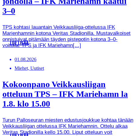
johdolla – IFK Mariehamn kaatui
3–0
TPS kohtasi lauantain Veikkausliiga-ottelussa IFK
Marienhamnin kotona Veritas Stadionilla. Mustavalkoiset
onnistuivat pitämään täyden pistepotin kotona 3–0-
LUE LISÄÄ
voitolla. TPS ja IFK Mariehamn[…]
01.08.2026
Miehet, Uutiset
Kokoonpano Veikkausliigan
otteluun TPS – IFK Mariehamn la
1.8. klo 15.00
Turun Palloseuran miesten edustusjoukkue kohtaa tänään
Veikkausliigan ottelussa IFK Mariehamnin. Ottelu alkaa
Veritas Stadionilla kello 15.00. Liput otteluun voit