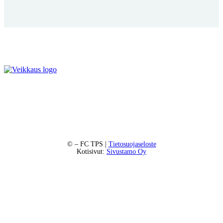
©
– FC TPS |
Tietosuojaseloste
Kotisivut:
Sivustamo Oy