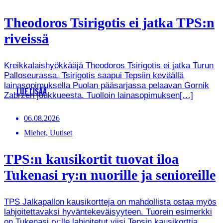
Theodoros Tsirigotis ei jatka TPS:n
riveissä
Kreikkalaishyökkääjä Theodoros Tsirigotis ei jatka Turun
Palloseurassa. Tsirigotis saapui Tepsiin keväällä
lainasopimuksella Puolan pääsarjassa pelaavan Gornik
LUE LISÄÄ
Zabrzen joukkueesta. Tuolloin lainasopimuksen[…]
06.08.2026
Miehet, Uutiset
TPS:n kausikortit tuovat iloa
Tukenasi ry:n nuorille ja senioreille
TPS Jalkapallon kausikortteja on mahdollista ostaa myös
lahjoitettavaksi hyväntekeväisyyteen. Tuorein esimerkki
on Tukenasi ry:lle lahjoitetut viisi Tepsin kausikorttia,