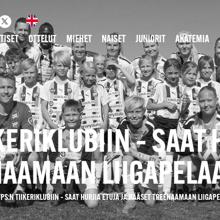
TISET
OTTELUT
MIEHET
NAISET
JUNIORIT
AKATEMIA
IKERIKLUBIIN – SAAT 
NAAMAAN LIIGAPELAA
 TPS:N TIIKERIKLUBIIN – SAAT HURJIA ETUJA JA PÄÄSET TREENAAMAAN LIIGAP