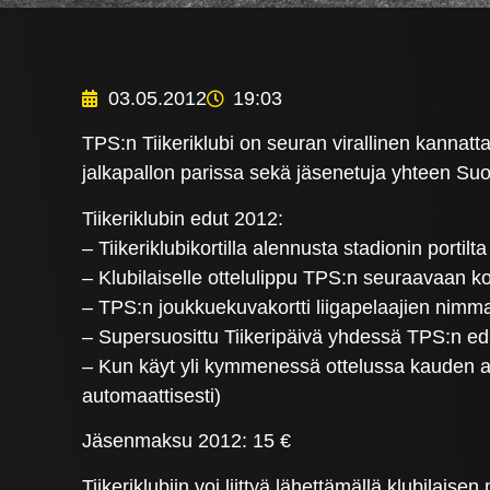
03.05.2012
19:03
TPS:n Tiikeriklubi on seuran virallinen kannattaj
jalkapallon parissa sekä jäsenetuja yhteen S
Tiikeriklubin edut 2012:
– Tiikeriklubikortilla alennusta stadionin portilt
– Klubilaiselle ottelulippu TPS:n seuraavaan kot
– TPS:n joukkuekuvakortti liigapelaajien nimma
– Supersuosittu Tiikeripäivä yhdessä TPS:n ed
– Kun käyt yli kymmenessä ottelussa kauden aika
automaattisesti)
Jäsenmaksu 2012: 15 €
Tiikeriklubiin voi liittyä lähettämällä klubilaise