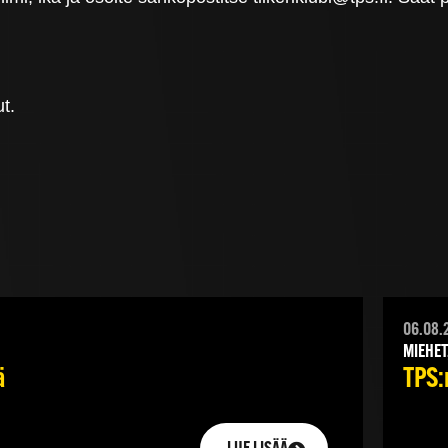
t.
06.08.
MIEHET
ä
TPS:n