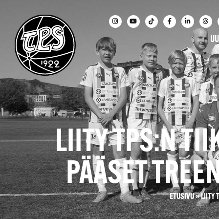
UU
LIITY TPS:N TI
PÄÄSET TREE
ETUSIVU
»
LIITY