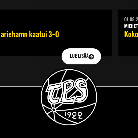
01.08.
MIEHET
 Mariehamn kaatui 3–0
Koko
LUE LISÄÄ