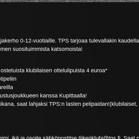
akerho 0-12-vuotiaille. TPS tarjoaa tulevallakin kaudella t
uomen suosituimmista katsomoista!
a ostetuista klubilaisen ottelulipuista 4 euroa*
ipeliin
reilla
ustusjoukkueen kanssa Kupittaalla!
na, saat lahjaksi TPS:n lasten pelipaidan!(klubilaiset, j
n nimi, ikä ja osoite sähköpostitse tiikeriklubi@tps.fi. Saa