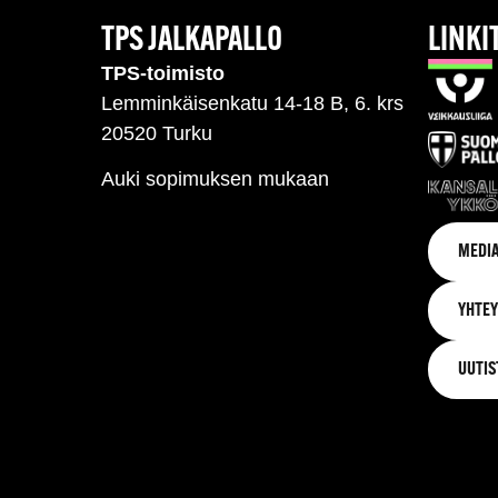
TPS JALKAPALLO
LINKI
TPS-toimisto
Lemminkäisenkatu 14-18 B, 6. krs
20520 Turku
Auki sopimuksen mukaan
MEDIA
YHTEY
UUTIS