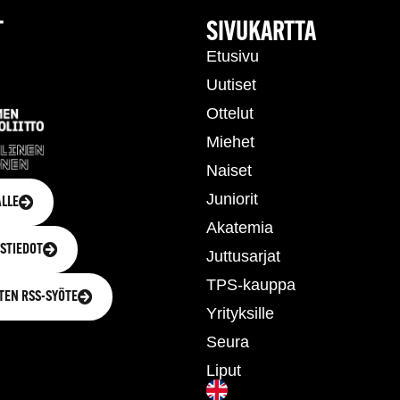
T
SIVUKARTTA
Etusivu
Uutiset
Ottelut
Miehet
Naiset
Juniorit
LLE
Akatemia
STIEDOT
Juttusarjat
TPS-kauppa
TEN RSS-SYÖTE
Yrityksille
Seura
Liput