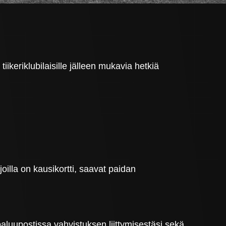
iikeriklubilaisille jälleen mukavia hetkiä
oilla on kausikortti, saavat paidan
t paluupostissa vahvistuksen liittymisestäsi sekä