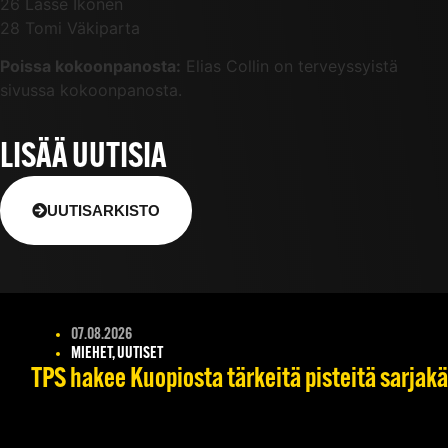
26 Lasse Ikonen
28 Tomi Väkiparta
Poissa kokoonpanosta:
Elias Collin on terveyssyistä
sivussa kokoonpanosta.
LISÄÄ UUTISIA
UUTISARKISTO
07.08.2026
MIEHET, UUTISET
TPS hakee Kuopiosta tärkeitä pisteitä sarjak