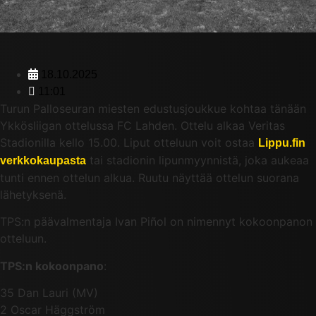
18.10.2025
11:01
Turun Palloseuran miesten edustusjoukkue kohtaa tänään
Ykkösliigan ottelussa FC Lahden. Ottelu alkaa Veritas
Stadionilla kello 15.00. Liput otteluun voit ostaa
Lippu.fin
tai stadionin lipunmyynnistä, joka aukeaa
verkkokaupasta
tunti ennen ottelun alkua. Ruutu näyttää ottelun suorana
lähetyksenä.
TPS:n päävalmentaja Ivan Piñol on nimennyt kokoonpanon
otteluun.
TPS:n kokoonpano
:
35 Dan Lauri (MV)
2 Oscar Häggström