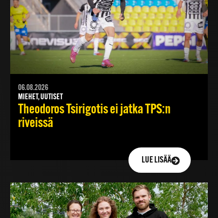
06.08.2026
MIEHET, UUTISET
Theodoros Tsirigotis ei jatka TPS:n
riveissä
LUE LISÄÄ