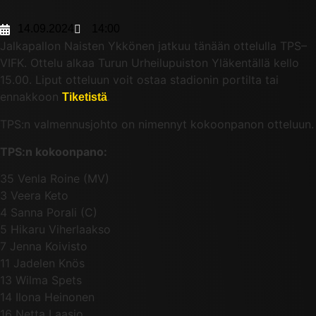
14.09.2024
14:00
Jalkapallon Naisten Ykkönen jatkuu tänään ottelulla TPS–
VIFK. Ottelu alkaa Turun Urheilupuiston Yläkentällä kello
15.00. Liput otteluun voit ostaa stadionin portilta tai
ennakkoon
.
Tiketistä
TPS:n valmennusjohto on nimennyt kokoonpanon otteluun.
TPS:n kokoonpano:
35 Venla Roine (MV)
3 Veera Keto
4 Sanna Porali (C)
5 Hikaru Viherlaakso
7 Jenna Koivisto
11 Jadelen Knös
13 Wilma Spets
14 Ilona Heinonen
16 Netta Laasio