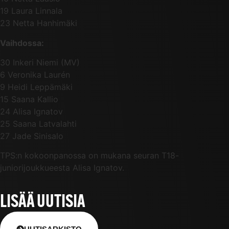
19 Laura Linnala
23 Netta Hanhimäki
Vaihdossa:
30 Inkeri Niemi (MV)
6 Veronika Laurén
9 Heidi Leppämäki
15 Saana Kallio
24 Alisa Ignatov
25 Saana Latvalahti
27 Jade Sinisalo
TPS:n kokoonpanossa on mukana seuran T18-
juniorijoukkueesta Alisa Ignatov.
LISÄÄ UUTISIA