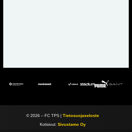
©
2026
– FC TPS |
Tietosuojaseloste
Kotisivut:
Sivustamo Oy