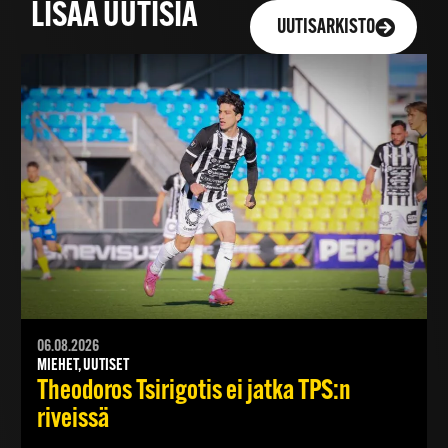
LISÄÄ UUTISIA
UUTISARKISTO
06.08.2026
MIEHET, UUTISET
Theodoros Tsirigotis ei jatka TPS:n
riveissä