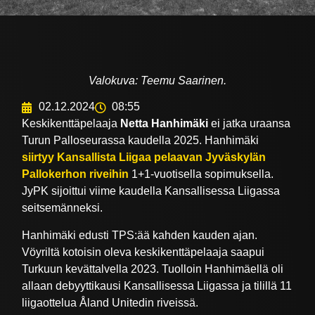
Valokuva: Teemu Saarinen.
02.12.2024
08:55
Keskikenttäpelaaja
Netta Hanhimäki
ei jatka uraansa
Turun Palloseurassa kaudella 2025. Hanhimäki
siirtyy Kansallista Liigaa pelaavan Jyväskylän
Pallokerhon riveihin
1+1-vuotisella sopimuksella.
JyPK sijoittui viime kaudella Kansallisessa Liigassa
seitsemänneksi.
Hanhimäki edusti TPS:ää kahden kauden ajan.
Vöyriltä kotoisin oleva keskikenttäpelaaja saapui
Turkuun kevättalvella 2023. Tuolloin Hanhimäellä oli
allaan debyyttikausi Kansallisessa Liigassa ja tilillä 11
liigaottelua Åland Unitedin riveissä.