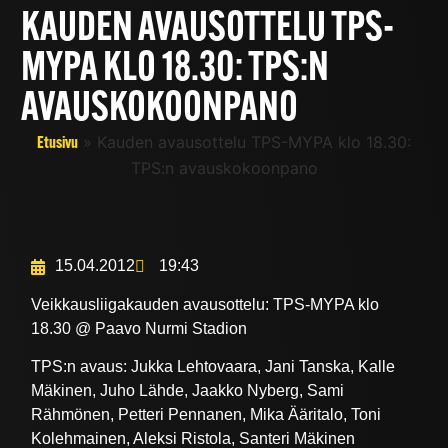
KAUDEN AVAUSOTTELU TPS-
MYPA KLO 18.30: TPS:N
AVAUSKOKOONPANO
»
Kauden avausottelu TPS-MYPA klo 18.30:
Etusivu
TPS:n avauskokoonpano
15.04.2012
19:43
Veikkausliigakauden avausottelu: TPS-MYPA klo
18.30 @ Paavo Nurmi Stadion
TPS:n avaus: Jukka Lehtovaara, Jani Tanska, Kalle
Mäkinen, Juho Lähde, Jaakko Nyberg, Sami
Rähmönen, Petteri Pennanen, Mika Ääritalo, Toni
Kolehmainen, Aleksi Ristola, Santeri Mäkinen