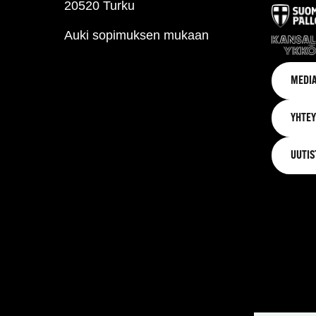
20520 Turku
Auki sopimuksen mukaan
MEDIA
YHTEY
UUTIS