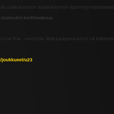
tän pääkatsomon sisäänkäynnin lipunmyyntipisteessä 
n kuitenkin korttimaksua.
Lone Star -ravintola. Maksutapana kortti tai käteinen
/fi/joukkueet/u23