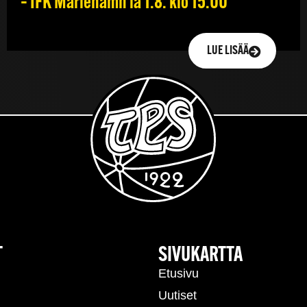
– IFK Mariehamn la 1.8. klo 15.00
LUE LISÄÄ
T
SIVUKARTTA
Etusivu
Uutiset