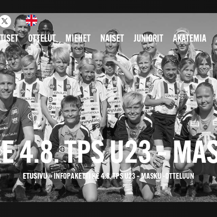
TISET
OTTELUT
MIEHET
NAISET
JUNIORIT
AKATEMIA
E 4.8. TPS U23 – M
ETUSIVU
»
INFOPAKETTI KE 4.8. TPS U23 – MASKU -OTTELUUN