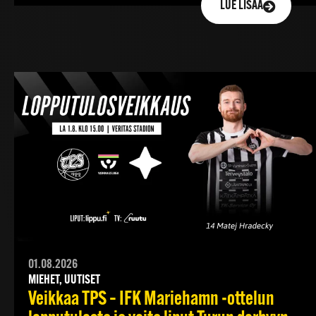
LUE LISÄÄ
01.08.2026
MIEHET, UUTISET
Veikkaa TPS – IFK Mariehamn -ottelun