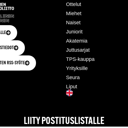
Ottelut
Miehet
Naiset
Juniorit
LLE
Akatemia
STIEDOT
Juttusarjat
TPS-kauppa
TEN RSS-SYÖTE
Yrityksille
Seura
Liput
LIITY POSTITUSLISTALLE