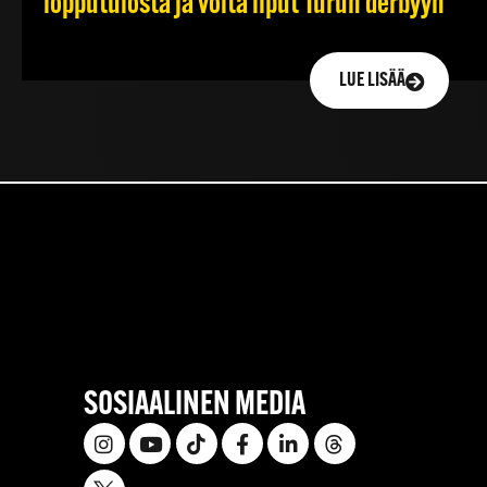
lopputulosta ja voita liput Turun derbyyn
LUE LISÄÄ
SOSIAALINEN MEDIA