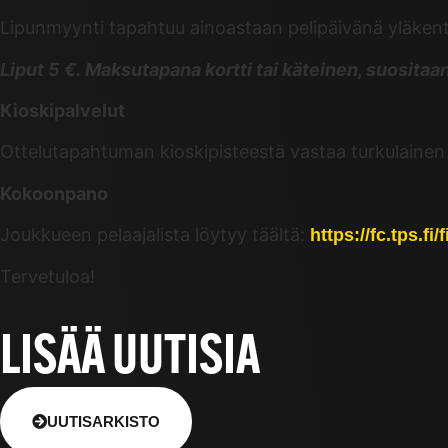
Lipunmyynti tapahtuu ainoastaan pelipäivänä yläken
Liput 5 €. Maksutapana kortti tai käteinen, suositaa
Kioskipalvelut
Ottelutapahtuman kioskipisteestä vastaa turkulainen 
Kokoonpano
Joukkueen pelaajalista löytyy täältä:
https://fc.tps.fi
Tervetuloa!
LISÄÄ UUTISIA
UUTISARKISTO