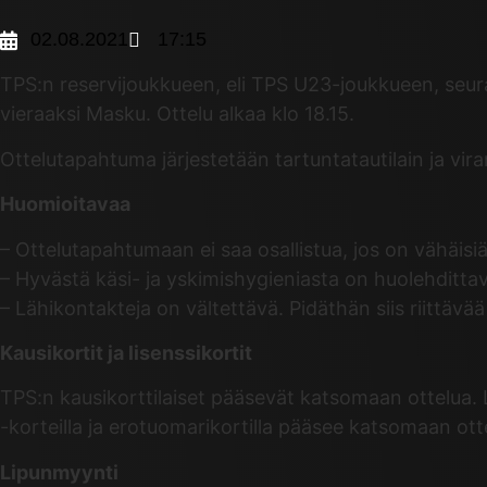
02.08.2021
17:15
TPS:n reservijoukkueen, eli TPS U23-joukkueen, seura
vieraaksi Masku. Ottelu alkaa klo 18.15.
Ottelutapahtuma järjestetään tartuntatautilain ja vi
Huomioitavaa
– Ottelutapahtumaan ei saa osallistua, jos on vähäisiä
– Hyvästä käsi- ja yskimishygieniasta on huolehditta
– Lähikontakteja on vältettävä. Pidäthän siis riittävä
Kausikortit ja lisenssikortit
TPS:n kausikorttilaiset pääsevät katsomaan ottelua. Li
-korteilla ja erotuomarikortilla pääsee katsomaan ott
Lipunmyynti