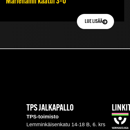
Mariehamn kaatui 3–0
LUE LISÄÄ
TPS JALKAPALLO
LINKI
TPS-toimisto
Lemminkäisenkatu 14-18 B, 6. krs