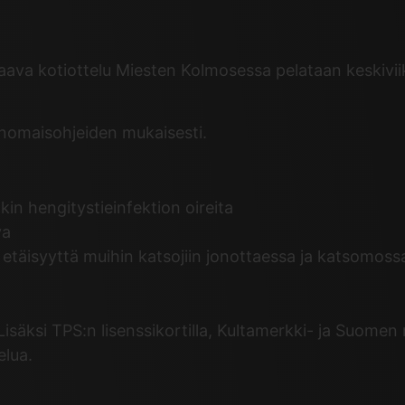
ava kotiottelu Miesten Kolmosessa pelataan keskiviik
ranomaisohjeiden mukaisesti.
kin hengitystieinfektion oireita
va
ä etäisyyttä muihin katsojiin jonottaessa ja katsomoss
säksi TPS:n lisenssikortilla, Kultamerkki- ja Suomen m
elua.