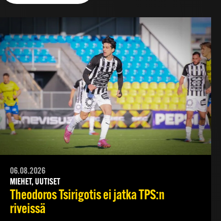
06.08.2026
MIEHET, UUTISET
Theodoros Tsirigotis ei jatka TPS:n
riveissä