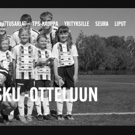
JUTTUSARJAT
TPS-KAUPPA
YRITYKSILLE
SEURA
LIPUT
ASKU -OTTELUUN