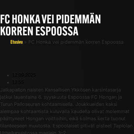
FC HONKA VEI PIDEMMÄN
KORREN ESPOOSSA
»
FC Honka vei pidemmän korren Espoossa
Etusivu
12.09.2025
12:55
Jalkapallon naisten Kansallisen Ykkösen karsintasarja
jatkui lauantaina 6. syyskuuta Espoossa FC Hongan ja
Turun Palloseuran kohtaamisella. Joukkueiden kaksi
aiempaa kohtaamista kuluvalla kaudella olivat molemmat
päättyneet Hongan voittoihin, eikä kolmas kerta tuonut
tilanteeseen muutosta. Espoolaiset pitivät pisteet Tapiolan
Urheilupuistossa maalein 3–2.