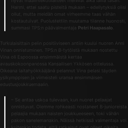
hyvät maalintekotilanteet menivät aika lailla tasan.
Harmi, ettei saatu pisteitä mukaan – edellytyksiä olisi
ollut, mutta meidän omat virheemme taas vähän
kostautuivat. Puolustettiin muutama tilanne huonosti,
summasi TPS:n päävalmentaja
Petri Haapasalo
.
Turkulaisittain pelin positiiviseen antiin kuului nuoren Anni
Vinan onnistuminen. TPS:n B-tytöistä mukaan nostettu
Vina oli Espoossa ensimmäistä kertaa
avauskokoonpanossa Kansallisen Ykkösen ottelussa.
Oikeana laitahyökkääjänä pelannut Vina pelasi täyden
ysikymppisen ja viimeisteli uransa ensimmäisen
edustusjoukkuemaalin.
– Se antaa uskoa tulevaan, kun nuoret pelaajat
onnistuvat. Olemme rohkeasti nostaneet B-junioreista
pelaajia mukaan naisten joukkueeseen, toki vähän
pakon sanelemanakin. Näissä hetkissä valmentaja voi
kuitenkin todeta, että ratkaisut ovat olleet oikeita,