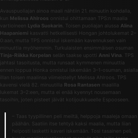
Avauspuoliajan ainoa maali nähtiin 21. minuutin kohdalla,
kun
Melissa Ahlroos
onnistui ohittamaan TPS:n maalia
vartioineen
Lydia Suokarin
. Toisen puoliajan alussa
Alina
Haapaniemi
kasvatti hetkellisesti Hongan johtolukemat 2–
0:aan, mutta TPS onnistui iskemään kavennuksen vain
minuuttia myöhemmin. Turkulaisten ensimmäisen osuman
Tinja-Riikka Korpelan
selän taakse upotti
Anni Vina
. TPS
jahtasi tasoitusta, mutta runsaat kymmenen minuuttia
ennen loppua Honka onnistui iskemään 3–1-osuman, asialla
illan toisen maalinsa viimeistellyt Melissa Ahlroos. TPS
kavensi vielä 82. minuutilla
Rosa Rantasen
maalilla
lukemat 3–2:een, mutta ei enää kyennyt nousemaan
tasoihin, joten pisteet jäivät kotijoukkueelle Espooseen.
– Taas tyypillinen peli meiltä, helppoja maaleja omaan
päähän. Saatiin itse tehtyä kaksi maalia, mutta liian
helposti lasketti kaveri iskemään. Tosi tasainen peli,