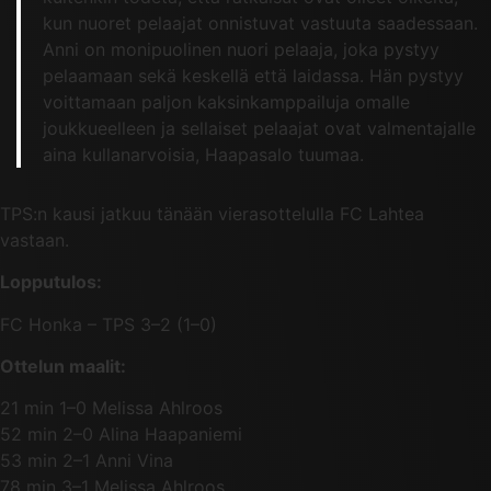
kun nuoret pelaajat onnistuvat vastuuta saadessaan.
Anni on monipuolinen nuori pelaaja, joka pystyy
pelaamaan sekä keskellä että laidassa. Hän pystyy
voittamaan paljon kaksinkamppailuja omalle
joukkueelleen ja sellaiset pelaajat ovat valmentajalle
aina kullanarvoisia, Haapasalo tuumaa.
TPS:n kausi jatkuu tänään vierasottelulla FC Lahtea
vastaan.
Lopputulos:
FC Honka – TPS 3–2 (1–0)
Ottelun maalit:
21 min 1–0 Melissa Ahlroos
52 min 2–0 Alina Haapaniemi
53 min 2–1 Anni Vina
78 min 3–1 Melissa Ahlroos