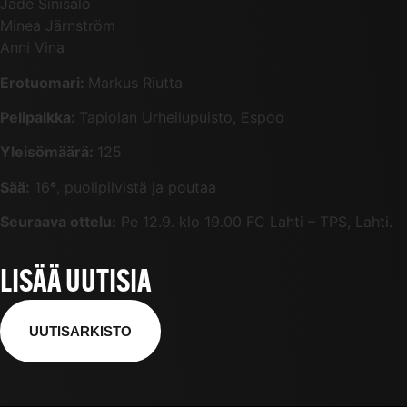
Jade Sinisalo
Minea Järnström
Anni Vina
Erotuomari:
Markus Riutta
Pelipaikka:
Tapiolan Urheilupuisto, Espoo
Yleisömäärä:
125
Sää:
16
°
, puolipilvistä ja poutaa
Seuraava ottelu:
Pe 12.9. klo 19.00 FC Lahti – TPS, Lahti.
LISÄÄ UUTISIA
UUTISARKISTO