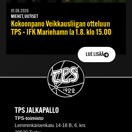
01.08.2026
MIEHET, UUTISET
Kokoonpano Veikkausliigan otteluun
TPS – IFK Mariehamn la 1.8. klo 15.00
LUE LISÄÄ
TPS JALKAPALLO
TPS-toimisto
Lemminkäisenkatu 14-18 B, 6. krs