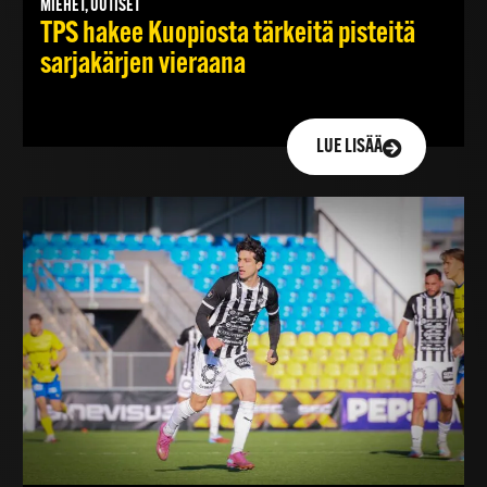
MIEHET, UUTISET
TPS hakee Kuopiosta tärkeitä pisteitä
sarjakärjen vieraana
LUE LISÄÄ