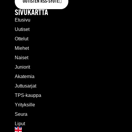
UUTISTEN RSS-SYÖTE
SIVUKARTTA
Etusivu
Uutiset
Ottelut
Miehet
Naiset
Juniorit
Akatemia
Juttusarjat
TPS-kauppa
Yrityksille
Seura
Liput