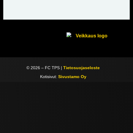
©
2026
– FC TPS |
Tietosuojaseloste
Kotisivut:
Sivustamo Oy