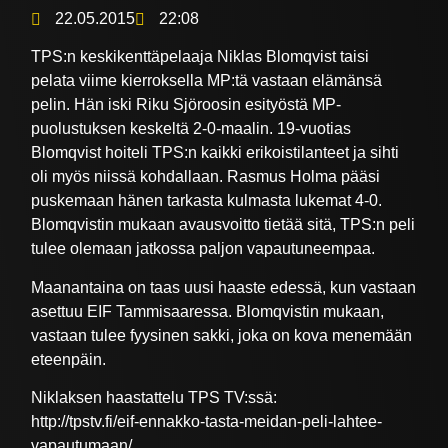
22.05.2015
22:08
TPS:n keskikenttäpelaaja Niklas Blomqvist taisi
pelata viime kierroksella MP:tä vastaan elämänsä
pelin. Hän iski Riku Sjöroosin esityöstä MP-
puolustuksen keskeltä 2-0-maalin. 19-vuotias
Blomqvist hoiteli TPS:n kaikki erikoistilanteet ja sihti
oli myös niissä kohdallaan. Rasmus Holma pääsi
puskemaan hänen tarkasta kulmasta lukemat 4-0.
Blomqvistin mukaan avausvoitto tietää sitä, TPS:n peli
tulee olemaan jatkossa paljon vapautuneempaa.
Maanantaina on taas uusi haaste edessä, kun vastaan
asettuu EIF Tammisaaressa. Blomqvistin mukaan,
vastaan tulee fyysinen sakki, joka on kova menemään
eteenpäin.
Niklaksen haastattelu TPS TV:ssä:
http://tpstv.fi/eif-ennakko-tasta-meidan-peli-lahtee-
vapautumaan/