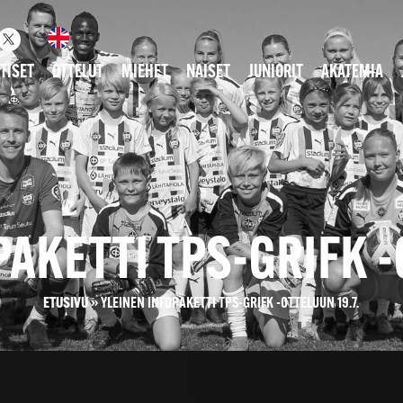
TISET
OTTELUT
MIEHET
NAISET
JUNIORIT
AKATEMIA
AKETTI TPS-GRIFK -
ETUSIVU
»
YLEINEN INFOPAKETTI TPS-GRIFK -OTTELUUN 19.7.