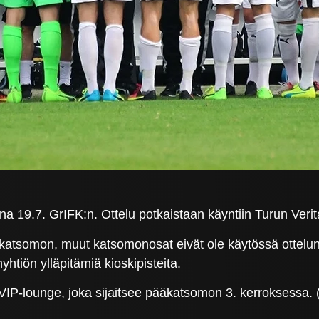
 19.7. GrIFK:n. Ottelu potkaistaan käyntiin Turun Verita
katsomon, muut katsomonosat eivät ole käytössä ottelun 
yhtiön ylläpitämiä kioskipisteita.
n VIP-lounge, joka sijaitsee pääkatsomon 3. kerroksess