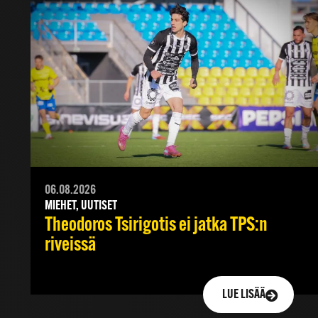
06.08.2026
MIEHET, UUTISET
Theodoros Tsirigotis ei jatka TPS:n
riveissä
LUE LISÄÄ