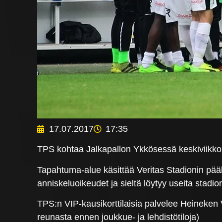
17.07.2017
17:35
TPS kohtaa Jalkapallon Ykkösessä keskiviikkona
Tapahtuma-alue käsittää Veritas Stadionin pää
anniskeluoikeudet ja sieltä löytyy useita stadion
TPS:n VIP-kausikorttilaisia palvelee Heineke
reunasta ennen joukkue- ja lehdistötiloja)