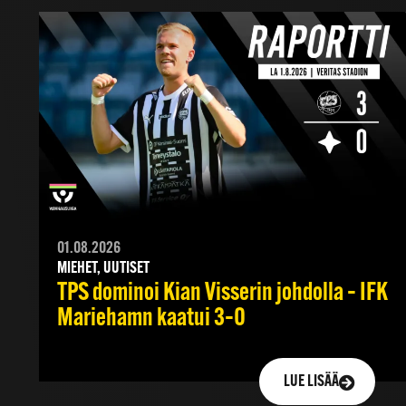
01.08.2026
MIEHET, UUTISET
TPS dominoi Kian Visserin johdolla – IFK
Mariehamn kaatui 3–0
LUE LISÄÄ