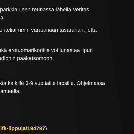
n parkkialueen reunassa lähellä Veritas
a.
kohteliaimmin varaamaan tasarahan, jotta
ekä erotuomarikortilla voi lunastaa lipun
tadionin pääkatsomoon.
ia kaikille 3-9 vuotiaille lapsille. Ohjelmassa
anteella.
rifk-lippuja/194797
)