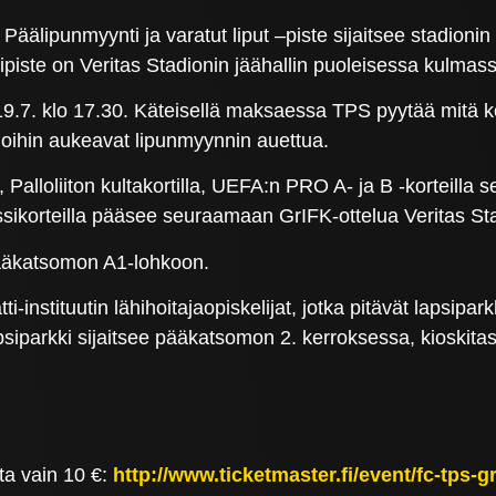
. Päälipunmyynti ja varatut liput –piste sijaitsee stadioni
piste on Veritas Stadionin jäähallin puoleisessa kulmass
 19.7. klo 17.30. Käteisellä maksaessa TPS pyytää mitä 
moihin aukeavat lipunmyynnin auettua.
alloliiton kultakortilla, UEFA:n PRO A- ja B -korteilla s
nssikorteilla pääsee seuraamaan GrIFK-ottelua Veritas S
 pääkatsomon A1-lohkoon.
instituutin lähihoitajaopiskelijat, jotka pitävät lapsiparkk
siparkki sijaitsee pääkatsomon 2. kerroksessa, kioskitas
ta vain 10 €:
http://www.ticketmaster.fi/event/fc-tps-g