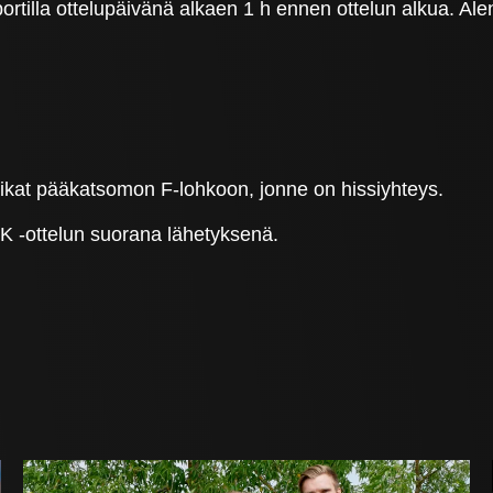
rtilla ottelupäivänä alkaen 1 h ennen ottelun alkua. Alen
aikat pääkatsomon F-lohkoon, jonne on hissiyhteys.
K -ottelun suorana lähetyksenä.