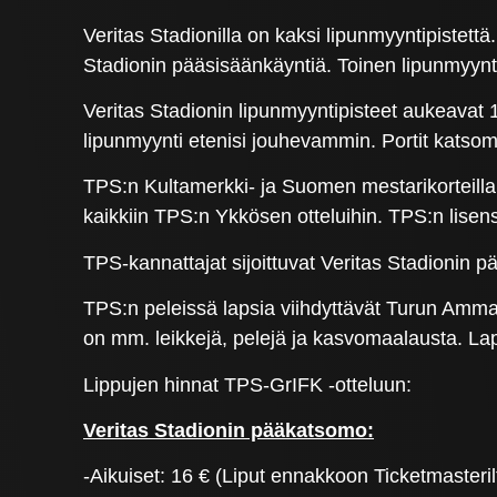
Veritas Stadionilla on kaksi lipunmyyntipistettä
Stadionin pääsisäänkäyntiä. Toinen lipunmyynti
Veritas Stadionin lipunmyyntipisteet aukeavat
lipunmyynti etenisi jouhevammin. Portit katso
TPS:n Kultamerkki- ja Suomen mestarikorteilla, P
kaikkiin TPS:n Ykkösen otteluihin. TPS:n lise
TPS-kannattajat sijoittuvat Veritas Stadionin
TPS:n peleissä lapsia viihdyttävät Turun Ammatti-
on mm. leikkejä, pelejä ja kasvomaalausta. Lap
Lippujen hinnat TPS-GrIFK -otteluun:
Veritas Stadionin pääkatsomo:
-Aikuiset: 16 € (Liput ennakkoon Ticketmasteril