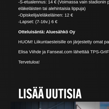
-S-etualennus: 14 € (Voimassa vain stadionin po
eläkeläisten tai alehintaisia lippuja)
-Opiskelija/eläkeläinen: 12 €
-Lapset: (7-16v.) 6 €
Otteluisäntä: Aluesähkö Oy
HUOM! Liikuntaesteisille on järjestetty omat p
Elisa Viihde ja Fanseat.com lähettää TPS-GrIF
Tervetuloa!
LISÄÄ UUTISIA