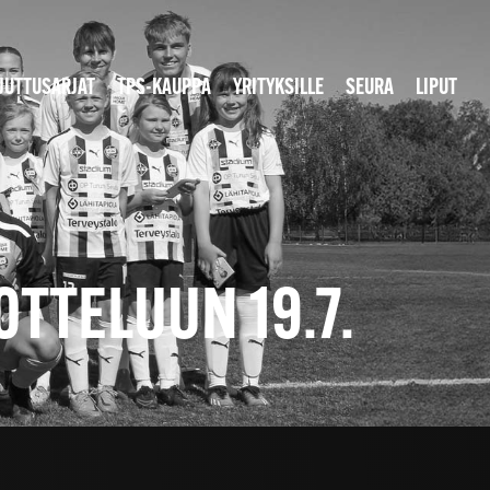
JUTTUSARJAT
TPS-KAUPPA
YRITYKSILLE
SEURA
LIPUT
OTTELUUN 19.7.