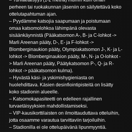
perheen tai ruokakunnan jäseniin on säilytettävä koko
ottelutapahtuman ajan.
– Pyydämme katsojia saapumaan ja poistumaan
omaa katsomolohkoa lähimpänä olevasta
sisäänkäynnistä (Pääkatsomon A-, B- ja C-lohkot ->
Marli Areenan pääty, D-, E- ja F-lohkot ->
Blomberginaukion pääty, Olympiakatsomon J-, K- ja L-
lohkot -> Blomberginaukion pääty, M-, N- ja O-lohkot -
> Marli Areenan pääty, Päätykatsomon P-, Q- ja R-
lohkot -> pääkatsomon kulma).
– Hyvästä käsi- ja yskimishygieniasta on
huolehdittava. Käsien desinfiointipisteitä on lisätty
koko stadionin alueelle.
– Katsomokapasiteetti on edelleen rajallinen
turvaetäisyyksien mahdollistamiseksi.
– VIP-kausikorttilaisten on ilmoittauduttava otteluihin,
jotta osaamme varautua tarvittaviin tarjoiluihin.
– Stadionilla ei ole ottelupäivänä lipunmyyntiä.