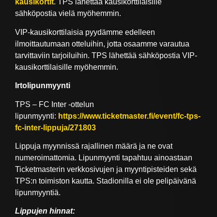
kausikortit
. TPS lähettää kausikorttilaisille
sähköpostia vielä myöhemmin.
VIP-kausikorttilaisia pyydämme edelleen
ilmoittautumaan otteluihin, jotta osaamme varautua
tarvittaviin tarjoiluihin. TPS lähettää sähköpostia VIP-
kausikorttilaisille myöhemmin.
Irtolipunmyynti
TPS – FC Inter -ottelun
lipunmyynti:
https://www.ticketmaster.fi/event/fc-tps-
fc-inter-lippuja/271803
Lippuja myynnissä rajallinen määrä ja ne ovat
numeroimattomia. Lipunmyynti tapahtuu ainoastaan
Ticketmasterin verkkosivujen ja myyntipisteiden sekä
TPS:n toimiston kautta. Stadionilla ei ole pelipäivänä
lipunmyyntiä.
Lippujen hinnat: