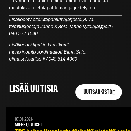
– Pandemiatilanteen muuttuminen voi aiheuttaa
muutoksia ottelutapahtuman järjestelyihin
Lisätiedot / ottelutapahtumajärjestelyt: va.
toimitusjohtaja Janne Kytölä, janne.kytola[at]tps.fi /
040 532 1040
Lisätiedot / liput ja kausikortit:
markkinointikoordinaattori Elina Salo,
elina.salo[at]tps.fi / 040 514 4069
LISÄÄ UUTISIA
UUTISARKISTO
07.08.2026
MIEHET, UUTISET