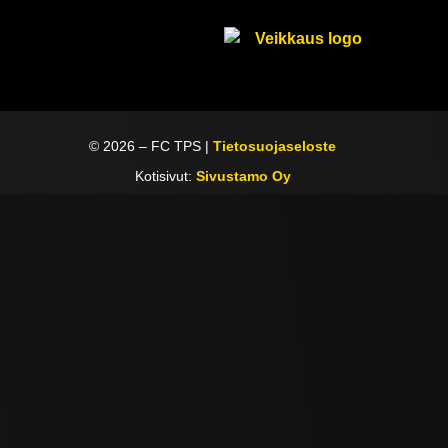
©
2026
– FC TPS |
Tietosuojaseloste
Kotisivut:
Sivustamo Oy