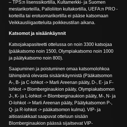
– TPS:n lisenssikortilla, Kultamerkki- ja Suomen
mestarikorteilla, Palloliiton kultakortilla, UEFA:n PRO -
korteilla tai erotuomarikortilla ei pääse katsomaan
Veikkausliigaotteluita poikkeustilan aikana.
Katsomot ja sisäänkäynnit
Katsojakapasiteetti ottelussa on noin 3300 katsojaa
(pääkatsomo noin 1500, Olympiakatsomo noin 1000
ja päätykatsomo noin 800).
Saapuminen ja poistuminen omaa katsomolohkoa
lähimpänä olevasta sisäänkäynnistä (Pääkatsomon
A-, B- ja C-lohkot -> Marli Areenan pääty, D-, E- ja F-
lohkot -> Blomberginaukion pääty, Olympiakatsomon
J-, K- ja L-lohkot -> Blomberginaukion pääty, M-, N- ja
O-lohkot -> Marli Areenan pääty, Päätykatsomon P-,
Q- ja R-lohkot -> pääkatsomon kulma). VIP- ja
aitioasiakkaat saapuvat otteluun sisään
Blomberginaukion päässä sijaitsevat VIP-