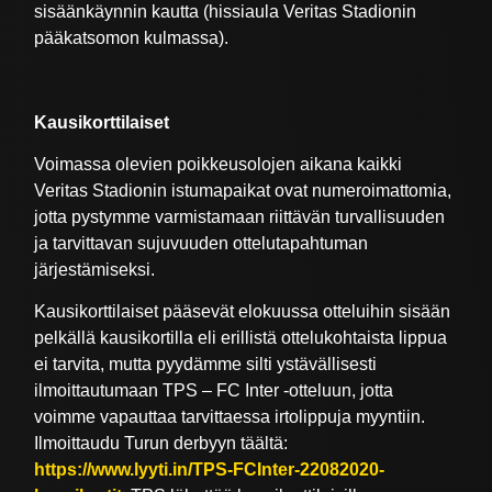
sisäänkäynnin kautta (hissiaula Veritas Stadionin
pääkatsomon kulmassa).
Kausikorttilaiset
Voimassa olevien poikkeusolojen aikana kaikki
Veritas Stadionin istumapaikat ovat numeroimattomia,
jotta pystymme varmistamaan riittävän turvallisuuden
ja tarvittavan sujuvuuden ottelutapahtuman
järjestämiseksi.
Kausikorttilaiset pääsevät elokuussa otteluihin sisään
pelkällä kausikortilla eli erillistä ottelukohtaista lippua
ei tarvita, mutta pyydämme silti ystävällisesti
ilmoittautumaan TPS – FC Inter -otteluun, jotta
voimme vapauttaa tarvittaessa irtolippuja myyntiin.
Ilmoittaudu Turun derbyyn täältä:
https://www.lyyti.in/TPS-FCInter-22082020-