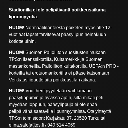
Stadionilla ei ole pelipäivänä poikkeusaikana
lipunmyyntiä.
HUOM!
Normaalitilanteesta poiketen myös alle 12-
vuotiaat lapset tarvitsevat pääsylipun heinäkuun
kotiotteluihin.
HUOM!
Suomen Palloliiton suositusten mukaan
TPS:n lisenssikortilla, Kultamerkki- ja Suomen
mestarikorteilla, Palloliiton kultakortilla, UEFA:n PRO -
korteilla tai erotuomarikortilla ei pääse katsomaan
Veikkausliigaotteluita poikkeustilan aikana.
HUOM!
Voucherit pyydetään vaihtamaan
pääsylippuihin jo hyvissä ajoin, sillä mikäli peli
myydään loppuun, pääsylippuja ei ole enää
pelipäivänä saatavilla lipunmyynnistä. Ota yhteyttä
TPS:n toimistoon: Karjakatu 37, 20520 Turku tai
elina.salo[at]tps.fi / 040 514 4069