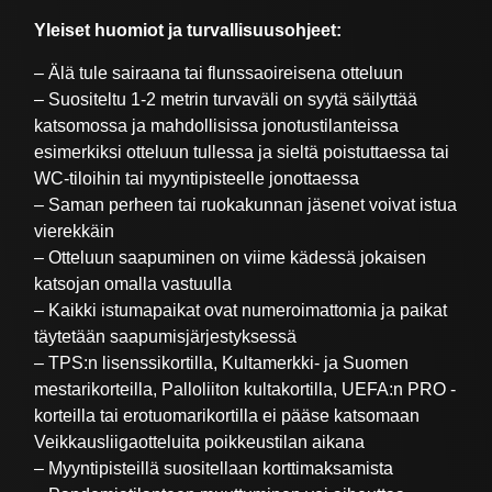
Yleiset huomiot ja turvallisuusohjeet:
– Älä tule sairaana tai flunssaoireisena otteluun
– Suositeltu 1-2 metrin turvaväli on syytä säilyttää
katsomossa ja mahdollisissa jonotustilanteissa
esimerkiksi otteluun tullessa ja sieltä poistuttaessa tai
WC-tiloihin tai myyntipisteelle jonottaessa
– Saman perheen tai ruokakunnan jäsenet voivat istua
vierekkäin
– Otteluun saapuminen on viime kädessä jokaisen
katsojan omalla vastuulla
– Kaikki istumapaikat ovat numeroimattomia ja paikat
täytetään saapumisjärjestyksessä
– TPS:n lisenssikortilla, Kultamerkki- ja Suomen
mestarikorteilla, Palloliiton kultakortilla, UEFA:n PRO -
korteilla tai erotuomarikortilla ei pääse katsomaan
Veikkausliigaotteluita poikkeustilan aikana
– Myyntipisteillä suositellaan korttimaksamista