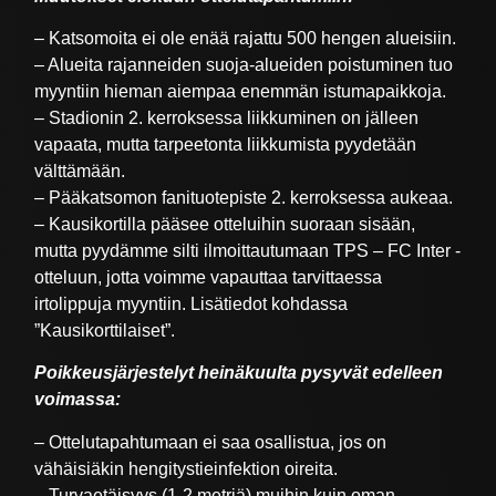
– Katsomoita ei ole enää rajattu 500 hengen alueisiin.
– Alueita rajanneiden suoja-alueiden poistuminen tuo
myyntiin hieman aiempaa enemmän istumapaikkoja.
– Stadionin 2. kerroksessa liikkuminen on jälleen
vapaata, mutta tarpeetonta liikkumista pyydetään
välttämään.
– Pääkatsomon fanituotepiste 2. kerroksessa aukeaa.
– Kausikortilla pääsee otteluihin suoraan sisään,
mutta pyydämme silti ilmoittautumaan TPS – FC Inter -
otteluun, jotta voimme vapauttaa tarvittaessa
irtolippuja myyntiin. Lisätiedot kohdassa
”Kausikorttilaiset”.
Poikkeusjärjestelyt heinäkuulta pysyvät edelleen
voimassa:
– Ottelutapahtumaan ei saa osallistua, jos on
vähäisiäkin hengitystieinfektion oireita.
– Turvaetäisyys (1-2 metriä) muihin kuin oman