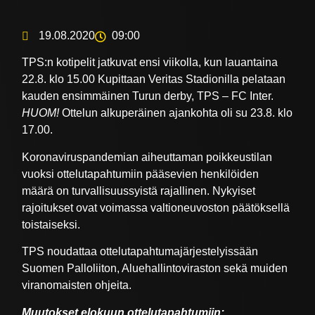
19.08.2020
09:00
TPS:n kotipelit jatkuvat ensi viikolla, kun lauantaina
22.8. klo 15.00 Kupittaan Veritas Stadionilla pelataan
kauden ensimmäinen Turun derby, TPS – FC Inter.
HUOM!
Ottelun alkuperäinen ajankohta oli su 23.8. klo
17.00.
Koronaviruspandemian aiheuttaman poikkeustilan
vuoksi ottelutapahtumiin pääsevien henkilöiden
määrä on turvallisuussyistä rajallinen. Nykyiset
rajoitukset ovat voimassa valtioneuvoston päätöksellä
toistaiseksi.
TPS noudattaa ottelutapahtumajärjestelyissään
Suomen Palloliiton, Aluehallintoviraston sekä muiden
viranomaisten ohjeita.
Muutokset elokuun ottelutapahtumiin: