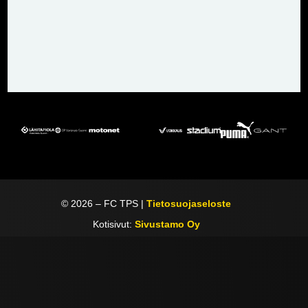
©
2026
– FC TPS |
Tietosuojaseloste
Kotisivut:
Sivustamo Oy