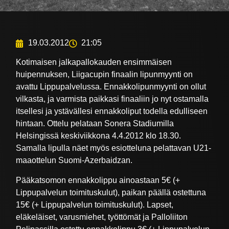
19.03.2012
21:05
Kotimaisen jalkapallokauden ensimmäisen
huipennuksen, Liigacupin finaalin lipunmyynti on
avattu Lippupalvelussa. Ennakkolipunmyynti on ollut
vilkasta, ja varmista paikkasi finaaliin jo nyt ostamalla
itsellesi ja ystävällesi ennakkoliput todella edulliseen
hintaan. Ottelu pelataan Sonera Stadiumilla
Helsingissä keskiviikkona 4.4.2012 klo 18.30.
Samalla lipulla näet myös esiotteluna pelattavan U21-
maaottelun Suomi-Azerbaidzan.
Pääkatsomon ennakkolippu ainoastaan 5€ (+
Lippupalvelun toimituskulut), paikan päällä ostettuna
15€ (+ Lippupalvelun toimituskulut). Lapset,
eläkeläiset, varusmiehet, työttömät ja Palloliiton