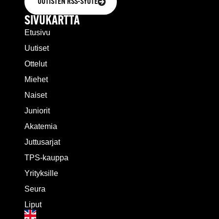
UUTISTEN RSS-SYÖTE
SIVUKARTTA
Etusivu
Uutiset
Ottelut
Miehet
Naiset
Juniorit
Akatemia
Juttusarjat
TPS-kauppa
Yrityksille
Seura
Liput