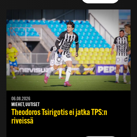
06.08.2026
MIEHET, UUTISET
Theodoros Tsirigotis ei jatka TPS:n
riveissä