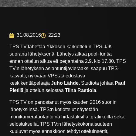
31.08.2016
22:23
TPS TV lähettää Ykkösen kärkiottelun TPS-JJK
suorana lähetyksenä. Lähetys alkaa puoli tuntia
ennen ottelun alkua eli perjantaina 2.9. klo 17.30. TPS
TV:n lähetyksen asiantuntijavieraaksi saapuu TPS-
kasvatti, nykyään VPS:ää edustava
keskikenttäpelaaja
Juho Lähde.
Studiota johtaa
Paul
Pietilä
ja ottelun selostaa
Tiina Rastiola
.
TPS TV on panostanut myös kauden 2016 suoriin
lähetyksiinsä. TPS:n kotiottelut näytetään
monikameratuotantoina hidastuksilla, grafiikoilla sekä
selostuksella. TPS TV:n lähetyskokonaisuuteen
kuuluvat myös ennakkoon tehdyt otteluinsertit,