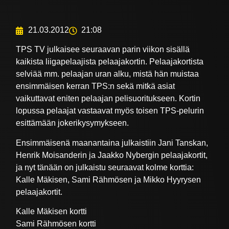
21.03.2012
21:08
TPS TV julkaisee seuraavan parin viikon sisällä
kaikista liigapelaajista pelaajakortin. Pelaajakortista
selviää mm. pelaajan uran alku, mistä hän muistaa
ensimmäisen kerran TPS:n sekä mitkä asiat
vaikuttavat eniten pelaajan pelisuoritukseen. Kortin
lopussa pelaajat vastaavat myös toisen TPS-pelurin
esittämään jokerikysymykseen.
Ensimmäisenä maanantaina julkaistiin Jani Tanskan,
Henrik Moisanderin ja Jaakko Nybergin pelaajakortit,
ja nyt tänään on julkaistu seuraavat kolme korttia:
Kalle Mäkisen, Sami Rähmösen ja Mikko Hyyrysen
pelaajakortit.
Kalle Mäkisen kortti
Sami Rähmösen kortti