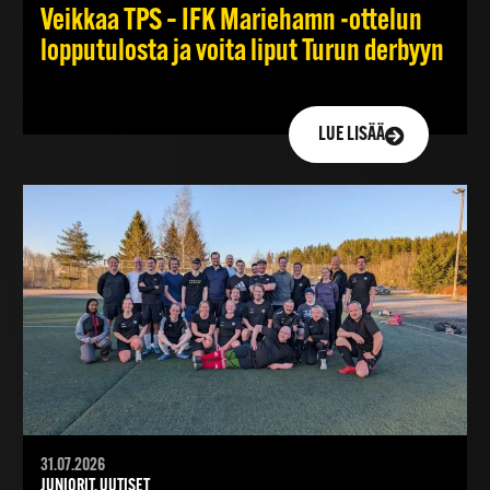
Veikkaa TPS – IFK Mariehamn -ottelun
lopputulosta ja voita liput Turun derbyyn
LUE LISÄÄ
31.07.2026
JUNIORIT, UUTISET