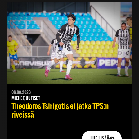
06.08.2026
MIEHET, UUTISET
Theodoros Tsirigotis ei jatka TPS:n
riveissä
LUE LISÄÄ