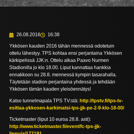
26.08.2016
16:38
Ykkösen kauden 2016 tähän mennessä odotetuin
ottelu lähestyy. TPS kohtaa ensi perjantaina Ykkösen
kärkipelissä JJK:n. Ottelu alkaa Paavo Nurmen
Stadionilla jo klo 18.00. Liput kannattaa hankkia
ennakkoon su 28.8. mennessä kympin tasarahalla.
Täytetään stadion perjantaina yhdessä ja tehdään
Ykkösen tämän kauden yleisöennätys!
Katso tunnelmapala TPS TV:stä:
http://tpstv.fi/tps-tv-
esittaa-ykkosen-karkimatsi-tps-jjk-pe-2-9-klo-18-00/
Ticketmaster (liput 10 euroa 28.8. asti):
http://www.ticketmaster.fi/event/fc-tps-jjk-
lippuja/177191