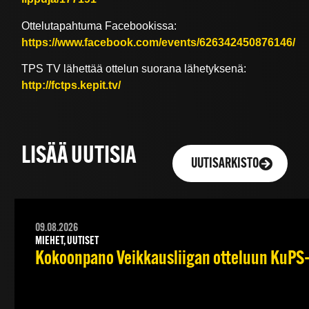
Ottelutapahtuma Facebookissa:
https://www.facebook.com/events/626342450876146/
TPS TV lähettää ottelun suorana lähetyksenä:
http://fctps.kepit.tv/
LISÄÄ UUTISIA
UUTISARKISTO
09.08.2026
MIEHET, UUTISET
Kokoonpano Veikkausliigan otteluun KuPS–T