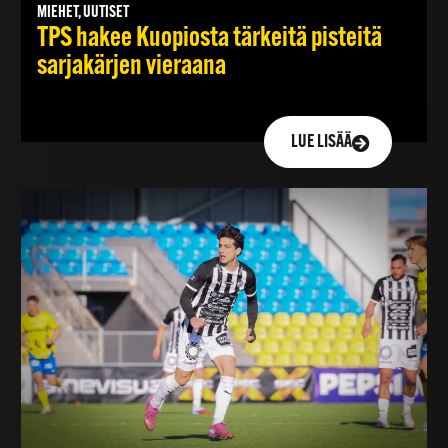
MIEHET, UUTISET
TPS hakee Kuopiosta tärkeitä pisteitä
sarjakärjen vieraana
LUE LISÄÄ