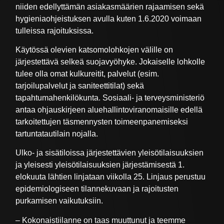
niiden edellyttämän asiakasmäärien rajaamisen sekä
hygieniaohjeistuksen avulla kuten 1.6.2020 voimaan
tulleissa rajoituksissa.
Käytössä olevien katsomolohkojen välille on
järjestettävä selkeä suojavyöhyke. Jokaiselle lohkolle
tulee olla omat kulkureitit, palvelut (esim.
tarjoilupalvelut ja saniteettitilat) sekä
tapahtumahenkilökunta. Sosiaali- ja terveysministeriö
antaa ohjauskirjeen aluehallintoviranomaisille edellä
tarkoitettujen täsmennysten toimeenpanemiseksi
tartuntatautilain nojalla.
Ulko- ja sisätiloissa järjestettävien yleisötilaisuuksien
ja yleisesti yleisötilaisuuksien järjestämisestä 1.
elokuuta lähtien linjataan viikolla 25. Linjaus perustuu
epidemiologiseen tilannekuvaan ja rajoitusten
purkamisen vaikutuksiin.
– Kokonaistiilanne on taas muuttunut ja teemme