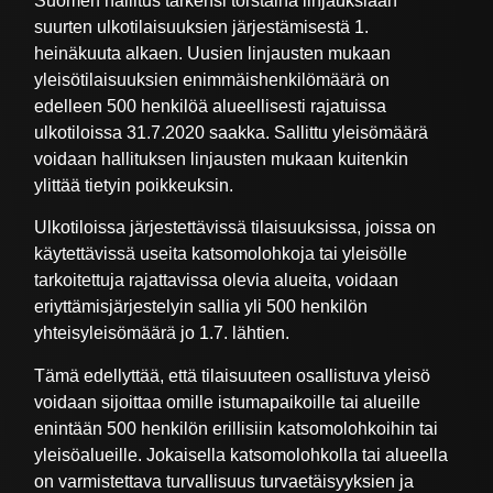
Suomen hallitus tarkensi torstaina linjauksiaan
suurten ulkotilaisuuksien järjestämisestä 1.
heinäkuuta alkaen. Uusien linjausten mukaan
yleisötilaisuuksien enimmäishenkilömäärä on
edelleen 500 henkilöä alueellisesti rajatuissa
ulkotiloissa 31.7.2020 saakka. Sallittu yleisömäärä
voidaan hallituksen linjausten mukaan kuitenkin
ylittää tietyin poikkeuksin.
Ulkotiloissa järjestettävissä tilaisuuksissa, joissa on
käytettävissä useita katsomolohkoja tai yleisölle
tarkoitettuja rajattavissa olevia alueita, voidaan
eriyttämisjärjestelyin sallia yli 500 henkilön
yhteisyleisömäärä jo 1.7. lähtien.
Tämä edellyttää, että tilaisuuteen osallistuva yleisö
voidaan sijoittaa omille istumapaikoille tai alueille
enintään 500 henkilön erillisiin katsomolohkoihin tai
yleisöalueille. Jokaisella katsomolohkolla tai alueella
on varmistettava turvallisuus turvaetäisyyksien ja