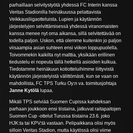
parhaillaan selvitystyötä yhdessä FC Interin kanssa
Veritas Stadionilla heinäkuussa pelattavista
Veikkausliigaotteluista. Lupien ja käytännön
järjestelyjen selvittämisessä yhdessä viranomaisten
kanssa menee nyt oma aikansa, sillä selvitettävää on
todella paljon. Uskon, että olemme kuitenkin jo paljon
viisaampia asian suhteen ensi viikon loppupuolella.
Toivommekin kaikilta nyt malttia, yksikään erillinen
tiedustelu ei nopeuta tällä hetkellä asioiden kulkua.
Tiedotamme heinäkuun kotiotteluihimme liittyvistä
käytännön järjestelyistä välittömästi, kun se vaan on
mahdollista, FC TPS Turku Oy:n va. toimitusjohtaja
Janne Kytölä
lupaa.
Mikäli TPS selviää Suomen Cupissa kahdeksan
parhaan joukkoon ensi tiistaina, jatkuvat raitapaitojen
Suomen Cup -ottelut Turussa tiistaina 23.6. joko
HJK:ta tai KPV:tä vastaan. Pelipaikkana olisi myös
silloin Veritas Stadion, mutta käytössä olisi viime