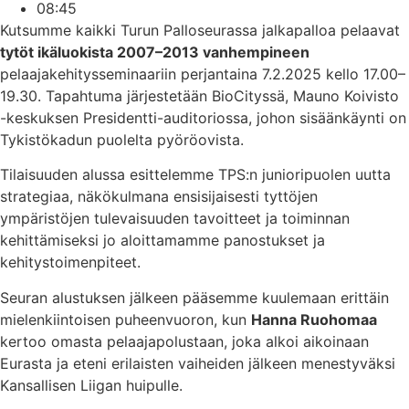
08:45
Kutsumme kaikki Turun Palloseurassa jalkapalloa pelaavat
tytöt ikäluokista 2007–2013 vanhempineen
pelaajakehitysseminaariin perjantaina 7.2.2025 kello 17.00–
19.30. Tapahtuma järjestetään BioCityssä, Mauno Koivisto
-keskuksen Presidentti-auditoriossa, johon sisäänkäynti on
Tykistökadun puolelta pyöröovista.
Tilaisuuden alussa esittelemme TPS:n junioripuolen uutta
strategiaa, näkökulmana ensisijaisesti tyttöjen
ympäristöjen tulevaisuuden tavoitteet ja toiminnan
kehittämiseksi jo aloittamamme panostukset ja
kehitystoimenpiteet.
Seuran alustuksen jälkeen pääsemme kuulemaan erittäin
mielenkiintoisen puheenvuoron, kun
Hanna Ruohomaa
kertoo omasta pelaajapolustaan, joka alkoi aikoinaan
Eurasta ja eteni erilaisten vaiheiden jälkeen menestyväksi
Kansallisen Liigan huipulle.