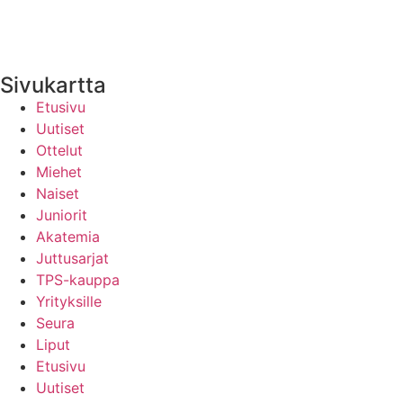
Yhteystiedot
Uutisten RSS-syöte
Sivukartta
Etusivu
Uutiset
Ottelut
Miehet
Naiset
Juniorit
Akatemia
Juttusarjat
TPS-kauppa
Yrityksille
Seura
Liput
Etusivu
Uutiset