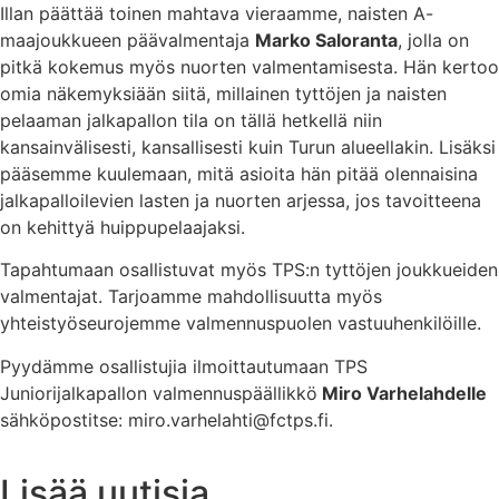
Illan päättää toinen mahtava vieraamme, naisten A-
maajoukkueen päävalmentaja
Marko Saloranta
, jolla on
pitkä kokemus myös nuorten valmentamisesta. Hän kertoo
omia näkemyksiään siitä, millainen tyttöjen ja naisten
pelaaman jalkapallon tila on tällä hetkellä niin
kansainvälisesti, kansallisesti kuin Turun alueellakin. Lisäksi
pääsemme kuulemaan, mitä asioita hän pitää olennaisina
jalkapalloilevien lasten ja nuorten arjessa, jos tavoitteena
on kehittyä huippupelaajaksi.
Tapahtumaan osallistuvat myös TPS:n tyttöjen joukkueiden
valmentajat. Tarjoamme mahdollisuutta myös
yhteistyöseurojemme valmennuspuolen vastuuhenkilöille.
Pyydämme osallistujia ilmoittautumaan TPS
Juniorijalkapallon valmennuspäällikkö
Miro Varhelahdelle
sähköpostitse: miro.varhelahti@fctps.fi.
Lisää uutisia