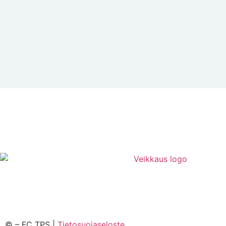
©
– FC TPS |
Tietosuojaseloste