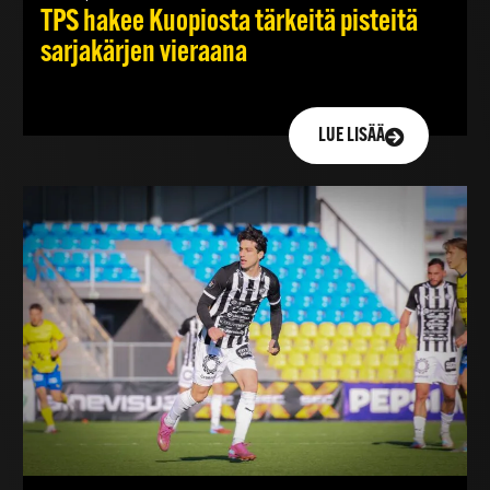
TPS hakee Kuopiosta tärkeitä pisteitä
sarjakärjen vieraana
LUE LISÄÄ