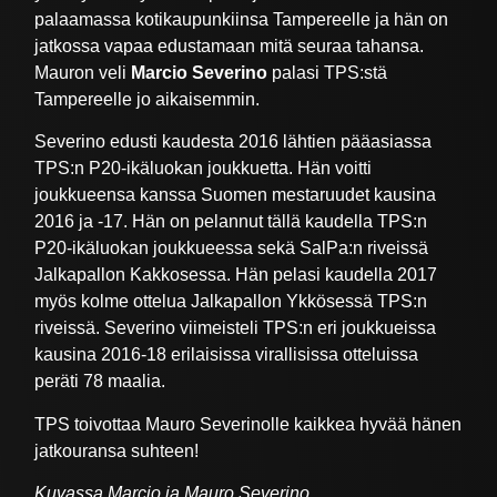
palaamassa kotikaupunkiinsa Tampereelle ja hän on
jatkossa vapaa edustamaan mitä seuraa tahansa.
Mauron veli
Marcio Severino
palasi TPS:stä
Tampereelle jo aikaisemmin.
Severino edusti kaudesta 2016 lähtien pääasiassa
TPS:n P20-ikäluokan joukkuetta. Hän voitti
joukkueensa kanssa Suomen mestaruudet kausina
2016 ja -17. Hän on pelannut tällä kaudella TPS:n
P20-ikäluokan joukkueessa sekä SalPa:n riveissä
Jalkapallon Kakkosessa. Hän pelasi kaudella 2017
myös kolme ottelua Jalkapallon Ykkösessä TPS:n
riveissä. Severino viimeisteli TPS:n eri joukkueissa
kausina 2016-18 erilaisissa virallisissa otteluissa
peräti 78 maalia.
TPS toivottaa Mauro Severinolle kaikkea hyvää hänen
jatkouransa suhteen!
Kuvassa Marcio ja Mauro Severino.