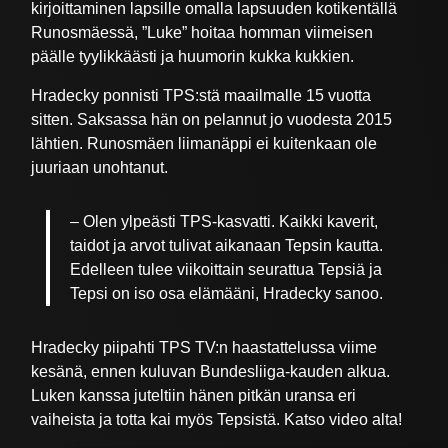
kirjoittaminen lapsille omalla lapsuuden kotikentällä
Runosmäessä, ”Luke” hoitaa homman viimeisen
päälle tyylikkäästi ja huumorin kukka kukkien.
Hradecky ponnisti TPS:stä maailmalle 15 vuotta
sitten. Saksassa hän on pelannut jo vuodesta 2015
lähtien. Runosmäen liimanäppi ei kuitenkaan ole
juuriaan unohtanut.
– Olen ylpeästi TPS-kasvatti. Kaikki kaverit,
taidot ja arvot tulivat aikanaan Tepsin kautta.
Edelleen tulee viikoittain seurattua Tepsiä ja
Tepsi on iso osa elämääni, Hradecky sanoo.
Hradecky piipahti TPS TV:n haastattelussa viime
kesänä, ennen kuluvan Bundesliiga-kauden alkua.
Luken kanssa juteltiin hänen pitkän uransa eri
vaiheista ja totta kai myös Tepsistä. Katso video alta!