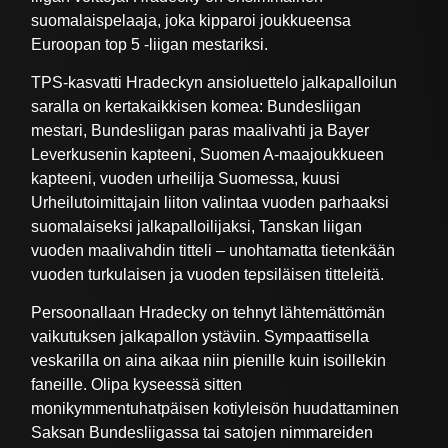
suomalaispelaaja, joka kipparoi joukkueensa
Euroopan top 5 -liigan mestariksi.
TPS-kasvatti Hradeckyn ansioluettelo jalkapalloilun
saralla on kertakaikkisen komea: Bundesliigan
mestari, Bundesliigan paras maalivahti ja Bayer
Leverkusenin kapteeni, Suomen A-maajoukkueen
kapteeni, vuoden urheilija Suomessa, kuusi
Urheilutoimittajain liiton valintaa vuoden parhaaksi
suomalaiseksi jalkapalloilijaksi, Tanskan liigan
vuoden maalivahdin titteli – unohtamatta tietenkään
vuoden turkulaisen ja vuoden tepsiläisen titteleitä.
Persoonallaan Hradecky on tehnyt lähtemättömän
vaikutuksen jalkapallon ystäviin. Sympaattisella
veskarilla on aina aikaa niin pienille kuin isoillekin
faneille. Olipa kyseessä sitten
monikymmentuhatpäisen kotiyleisön huudattaminen
Saksan Bundesliigassa tai satojen nimmareiden