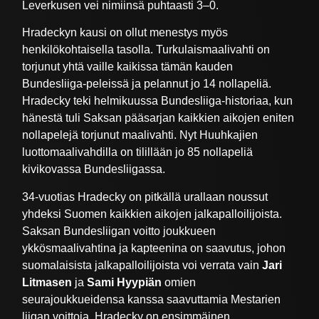
Leverkusen vei nimiinsä puhtaasti 3–0.
Hradeckyn kausi on ollut menestys myös
henkilökohtaisella tasolla. Turkulaismaalivahti on
torjunut yhtä vaille kaikissa tämän kauden
Bundesliiga-peleissä ja pelannut jo 14
nollapeliä.
Hradecky teki helmikuussa Bundesliiga-historiaa, kun
hänestä tuli Saksan pääsarjan kaikkien aikojen eniten
nollapelejä torjunut maalivahti. Nyt Huuhkajien
luottomaalivahdilla on tilillään jo
85 nollapeliä
kivikovassa Bundesliigassa.
34-vuotias Hradecky on pitkällä urallaan noussut
yhdeksi Suomen kaikkien aikojen jalkapalloilijoista.
Saksan Bundesliigan voitto joukkueen
ykkösmaalivahtina ja kapteenina on saavutus, johon
suomalaisista jalkapalloilijoista voi verrata vain
Jari
Litmasen
ja
Sami Hyypiän
omien
seurajoukkueidensa kanssa saavuttamia Mestarien
liigan voittoja. Hradecky on ensimmäinen