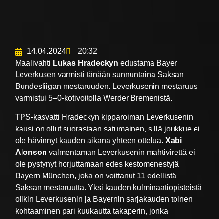
14.04.2024
20:32
Maalivahti
Lukas Hradeckyn
edustama Bayer
Leverkusen varmisti tänään sunnuntaina Saksan
Bundesliigan mestaruuden. Leverkusenin mestaruus
varmistui 5–0-kotivoitolla Werder Bremenistä.
TPS-kasvatti Hradeckyn kipparoiman Leverkusenin
kausi on ollut suorastaan satumainen, sillä joukkue ei
ole hävinnyt kauden aikana yhteen ottelua.
Xabi
Alonson
valmentaman Leverkusenin mahtivirettä ei
ole pystynyt horjuttamaan edes kestomenestyjä
Bayern München, joka on voittanut 11 edellistä
Saksan mestaruutta. Yksi kauden kulminaatiopisteistä
olikin Leverkusenin ja Bayernin sarjakauden toinen
kohtaaminen pari kuukautta takaperin, jonka