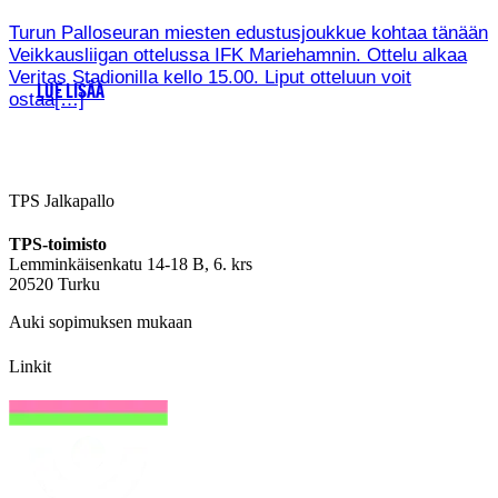
Turun Palloseuran miesten edustusjoukkue kohtaa tänään
Veikkausliigan ottelussa IFK Mariehamnin. Ottelu alkaa
Veritas Stadionilla kello 15.00. Liput otteluun voit
LUE LISÄÄ
ostaa[…]
TPS Jalkapallo
TPS-toimisto
Lemminkäisenkatu 14-18 B, 6. krs
20520 Turku
Auki sopimuksen mukaan
Linkit