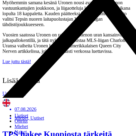
Myöhemmin samana kesänä Uronen nousi avauskokoonpanon
vastuunkantajien joukkoon, ja liigaotteluja kertyikin kauden aikana
lopulta 18 kappaletta. Kauden päätteeksi Urheilutoimittajain liitto
valitsi Tepsin nuoren laitapuolustajan Veikkausliigan
tähdistöjoukkueeseen.
Vuosien saatossa Uronen on rakentanut hienon uran kansainvälisillä
jalkapallokentillä, ja tätä nykyä hän edustaa MLS-liigan Charlottea.
Uransa vaiheita Uronen kertaa nyt amerikkalaisen Queen City
Nerven artikkelissa, joka on vapaasti verkossa luettavissa.
Lue juttu tästä!
Lisää uutisia
Uutisarkisto
07.08.2026
Uutiset
Miehet, Uutiset
Ottelut
Miehet
TPS hakee Kuopiosta tärkeitä
Naiset