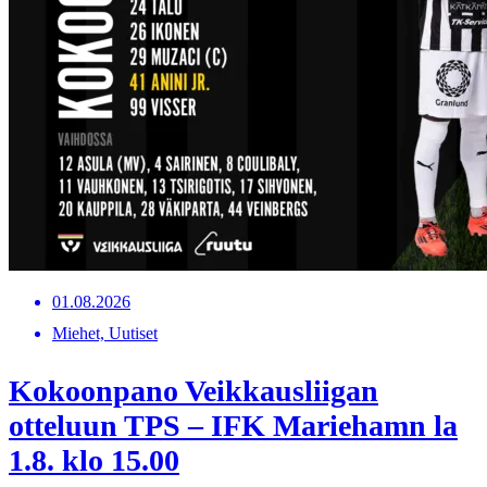
01.08.2026
Miehet, Uutiset
Kokoonpano Veikkausliigan
otteluun TPS – IFK Mariehamn la
1.8. klo 15.00