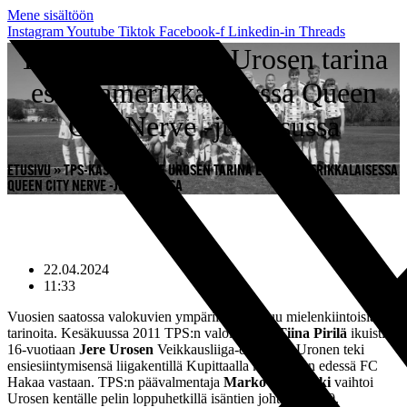
Mene sisältöön
Instagram
Youtube
Tiktok
Facebook-f
Linkedin-in
Threads
TPS-kasvatti Jere Urosen tarina
esillä amerikkalaisessa Queen
City Nerve -julkaisussa
ETUSIVU
»
TPS-KASVATTI JERE UROSEN TARINA ESILLÄ AMERIKKALAISESSA
QUEEN CITY NERVE -JULKAISUSSA
22.04.2024
11:33
Vuosien saatossa valokuvien ympärille rakentuu mielenkiintoisia
tarinoita. Kesäkuussa 2011 TPS:n valokuvaaja
Tiina Pirilä
ikuisti
16-vuotiaan
Jere Urosen
Veikkausliiga-debyytin. Uronen teki
ensiesiintymisensä liigakentillä Kupittaalla kotiyleisön edessä FC
Hakaa vastaan. TPS:n päävalmentaja
Marko Rajamäki
vaihtoi
Urosen kentälle pelin loppuhetkillä isäntien johtaessa 2–0.