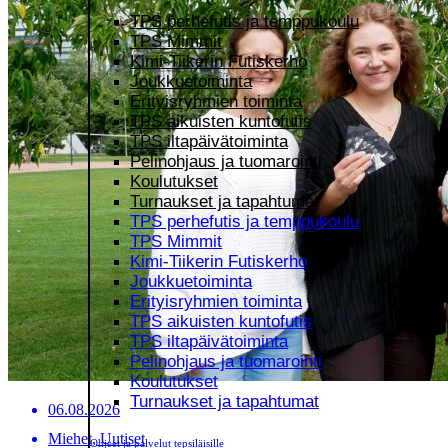
TPS perhefutis ja temppukoulu
TPS Mimmit
Kimi-Tiikerin Futiskerho
Joukkuetoiminta
Erityisryhmien toiminta
TPS aikuisten kuntofutis
TPS iltapäivätoiminta
Pelinohjaus ja tuomarointi
Koulutukset
Turnaukset ja tapahtumat
TPS perhefutis ja temppukoulu
TPS Mimmit
Kimi-Tiikerin Futiskerho
Joukkuetoiminta
Erityisryhmien toiminta
TPS aikuisten kuntofutis
TPS iltapäivätoiminta
Pelinohjaus ja tuomarointi
Koulutukset
Turnaukset ja tapahtumat
06.08.2026
Miehet, Uutiset
Ohjeet ja palvelut tepsiläisille