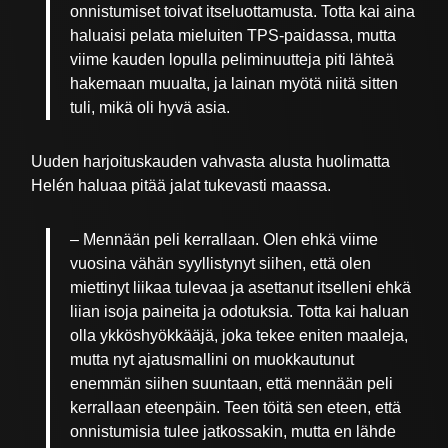
onnistumiset toivat itseluottamusta. Totta kai aina
haluaisi pelata mieluiten TPS-paidassa, mutta
viime kauden lopulla peliminuutteja piti lähteä
hakemaan muualta, ja lainan myötä niitä sitten
tuli, mikä oli hyvä asia.
Uuden harjoituskauden vahvasta alusta huolimatta
Helén haluaa pitää jalat tukevasti maassa.
– Mennään peli kerrallaan. Olen ehkä viime
vuosina vähän syyllistynyt siihen, että olen
miettinyt liikaa tulevaa ja asettanut itselleni ehkä
liian isoja paineita ja odotuksia. Totta kai haluan
olla ykköshyökkääjä, joka tekee eniten maaleja,
mutta nyt ajatusmallini on muokkautunut
enemmän siihen suuntaan, että mennään peli
kerrallaan eteenpäin. Teen töitä sen eteen, että
onnistumisia tulee jatkossakin, mutta en lähde