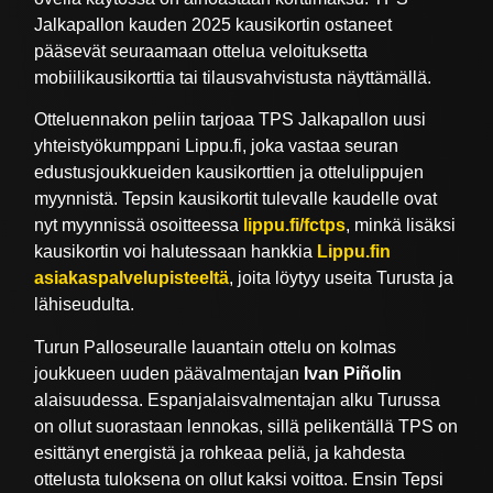
Jalkapallon kauden 2025 kausikortin ostaneet
pääsevät seuraamaan ottelua veloituksetta
mobiilikausikorttia tai tilausvahvistusta näyttämällä.
Otteluennakon peliin tarjoaa TPS Jalkapallon uusi
yhteistyökumppani Lippu.fi, joka vastaa seuran
edustusjoukkueiden kausikorttien ja ottelulippujen
myynnistä. Tepsin kausikortit tulevalle kaudelle ovat
nyt myynnissä osoitteessa
lippu.fi/fctps
, minkä lisäksi
kausikortin voi halutessaan hankkia
Lippu.fin
asiakaspalvelupisteeltä
, joita löytyy useita Turusta ja
lähiseudulta.
Turun Palloseuralle lauantain ottelu on kolmas
joukkueen uuden päävalmentajan
Ivan Piñolin
alaisuudessa. Espanjalaisvalmentajan alku Turussa
on ollut suorastaan lennokas, sillä pelikentällä TPS on
esittänyt energistä ja rohkeaa peliä, ja kahdesta
ottelusta tuloksena on ollut kaksi voittoa. Ensin Tepsi