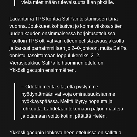
vielä miettimään tulevaisuutta liian pitkälle.
Lauantaina TPS kohtaa SalPan toistamiseen tänä
vuonna. Joukkueet kohtasivat jo kolme viikkoa sitten
uuden kauden ensimmäisessä harjoitusottelussa.
Tuolloin TPS otti vahvan otteen pelistä avausjaksolla
ja karkasi parhaimmillaan jo 2–0-johtoon, mutta SalPa
onnistui tasoittamaan loppulukemiksi 2–2.
Vierasjoukkue SalPalle huominen ottelu on
Ykkösliigacupin ensimmäinen.
– Odotan meiltä sitä, että pystymme
hyödyntämään vahvoja ominaisuuksiamme
hyökkäyspäässä. Meiltä löytyy nopeutta ja
rohkeutta. Lähdetään tekemään paljon maaleja
ja ottamaan voitto kotiin, päättää Helén.
Ykkösliigacupin lohkovaiheen otteluissa on sallittua