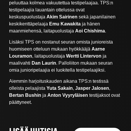
peluuttaa kolmea vakuutettua testipelaajaa. TPS:n
testipelaajia lauantain ottelussa ovat
keskuspuolustaja
Akim Sairinen
sekä japanilainen
keskikenttäpelaaja
Emu Kawakita
ja hänen
maanmiehensä, laitapuolustaja
Aoi Chishima
.
Lisäksi TPS on nostanut seuran omista junioreista
huomiseen otteluun mukaan hyökkääjä
Aarne
Louramon
, laitapuolustaja
Wertti Lintervon
ja
maalivahti
Dan Laurin
. Palloliiton mukaan seuran
omia junioripelaajia ei luokitella testipelaajiksi.
Aiemmin harjoituskauden aikana TPS:n testissä
olleista pelaajista
Yuta Sakain
,
Jasper Jalosen
,
Bertan Bushin
ja
Anton Vyyryläisen
testijaksot ovat
päättyneet.