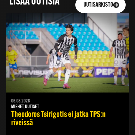
LISÄÄ UUTISIA
UUTISARKISTO
06.08.2026
MIEHET, UUTISET
Theodoros Tsirigotis ei jatka TPS:n
riveissä