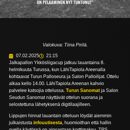
ON PELAAMINEN NYT TUNTUNUT”
Valokuva: Tiina Pirilä.
07.02.2025
21:15
Jalkapallon Ykkösliigacup jatkuu lauantaina 8.
helmikuuta Turussa, kun LähiTapiola Areenalla
kohtaavat Turun Palloseura ja Salon Palloilijat. Ottelu
alkaa kello 14.00. LähiTapiola Areenan kahvio
palvelee katsojia ottelussa.
Turun Sanomat
ja Salon
Seudun Sanomat näyttävät ottelun suorana ja
selostettuna lähetyksenä digitilaajilleen.
Lippujen hinnat lauantain otteluun löydät aiemmin
julkaistusta
infouutisesta
, huomioithan että hallin
ovella käytössä on ainoastaan korttimaksu. TPS