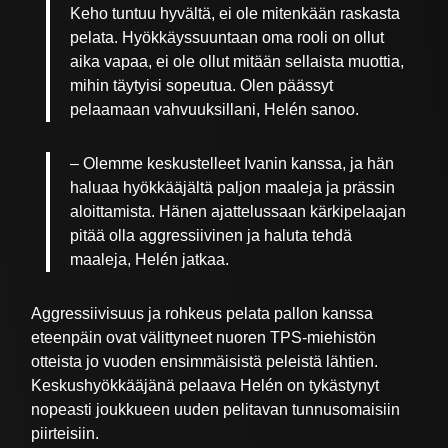
Keho tuntuu hyvältä, ei ole mitenkään raskasta
pelata. Hyökkäyssuuntaan oma rooli on ollut
aika vapaa, ei ole ollut mitään sellaista muottia,
mihin täytyisi sopeutua. Olen päässyt
pelaamaan vahvuuksillani, Helén sanoo.
– Olemme keskustelleet Ivanin kanssa, ja hän
haluaa hyökkääjältä paljon maaleja ja prässin
aloittamista. Hänen ajattelussaan kärkipelaajan
pitää olla aggressiivinen ja haluta tehdä
maaleja, Helén jatkaa.
Aggressiivisuus ja rohkeus pelata pallon kanssa
eteenpäin ovat välittyneet nuoren TPS-miehistön
otteista jo vuoden ensimmäisistä peleistä lähtien.
Keskushyökkääjänä pelaava Helén on tykästynyt
nopeasti joukkueen uuden pelitavan tunnusomaisiin
piirteisiin.