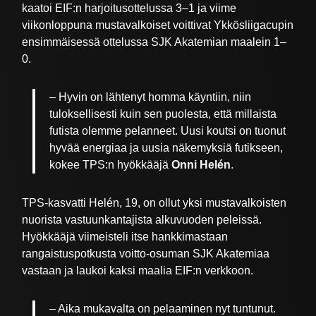
kaatoi EIF:n harjoitusottelussa 3–1 ja viime
viikonloppuna mustavalkoiset voittivat Ykkösliigacupin
ensimmäisessä ottelussa SJK Akatemian maalein 1–
0.
– Hyvin on lähtenyt homma käyntiin, niin
tuloksellisesti kuin sen puolesta, että millaista
futista olemme pelanneet. Uusi koutsi on tuonut
hyvää energiaa ja uusia näkemyksiä futikseen,
kokee TPS:n hyökkääjä
Onni Helén
.
TPS-kasvatti Helén, 19, on ollut yksi mustavalkoisten
nuorista vastuunkantajista alkuvuoden peleissä.
Hyökkääjä viimeisteli itse hankkimastaan
rangaistuspotkusta voitto-osuman SJK Akatemiaa
vastaan ja laukoi kaksi maalia EIF:n verkkoon.
– Aika mukavalta on pelaaminen nyt tuntunut.