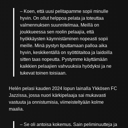
– Koen, että uusi pelitapamme sopii minulle
hyvin. On ollut helppoa pelata ja toteuttaa
valmennuksen suunnitelmaa. Meillä on
joukkueessa sen roolin pelaajia, että
hyökkäysten käynnistäminen nopeasti sopii
meille. Minä pystyn tiputtamaan palloa aika
hyvin, keskikentällä on syöttötaitoa ja laidoilla
sitten taas nopeutta. Pystymme käyttämään
kaikkien pelaajien vahvuuksia hyödyksi ja ne
tukevat toinen toisiaan.
Helén pelasi kauden 2024 lopun lainalla Ykkösen FC
Jazzissa, jossa nuori kärkipelaaja sai mukavasti
vastuuta ja onnistumisia, viimeisteltyään kolme
maalia.
– Se oli antoisa kokemus. Sain peliminuutteja ja