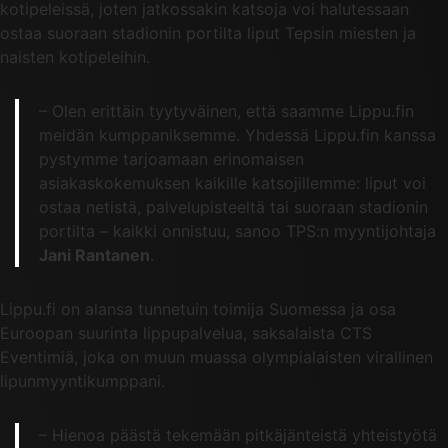
kotipeleissä, joten jatkossakin katsoja voi halutessaan
ostaa suoraan stadionin portilta liput Tepsin miesten ja
naisten kotipeleihin.
– Olen erittäin tyytyväinen, että saamme Lippu.fin
meidän kumppaniksemme. Yhdessä Lippu.fin kanssa
pystymme tarjoamaan erinomaisen
asiakaskokemuksen kaikille katsojillemme: liput voi
ostaa netistä, palvelupisteeltä tai suoraan stadionin
portilta – kaikki onnistuu, sanoo TPS:n myyntijohtaja
Jani Rantanen
.
Lippu.fi on alansa tunnetuin toimija Suomessa ja osa
Euroopan suurinta lippupalvelua, saksalaista CTS
Eventimiä, joka on muun muassa olympialaisten virallinen
lipunmyyntikumppani.
– Hienoa päästä tekemään pitkäjänteistä yhteistyötä