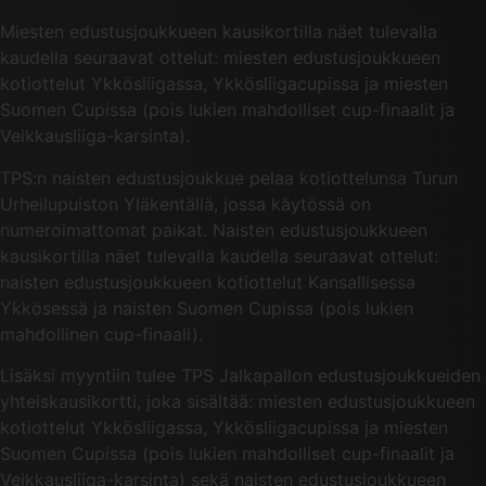
Miesten edustusjoukkueen kausikortilla näet tulevalla
kaudella seuraavat ottelut: miesten edustusjoukkueen
kotiottelut Ykkösliigassa, Ykkösliigacupissa ja miesten
Suomen Cupissa (pois lukien mahdolliset cup-finaalit ja
Veikkausliiga-karsinta).
TPS:n naisten edustusjoukkue pelaa kotiottelunsa Turun
Urheilupuiston Yläkentällä, jossa käytössä on
numeroimattomat paikat. Naisten edustusjoukkueen
kausikortilla näet tulevalla kaudella seuraavat ottelut:
naisten edustusjoukkueen kotiottelut Kansallisessa
Ykkösessä ja naisten Suomen Cupissa (pois lukien
mahdollinen cup-finaali).
Lisäksi myyntiin tulee TPS Jalkapallon edustusjoukkueiden
yhteiskausikortti, joka sisältää: miesten edustusjoukkueen
kotiottelut Ykkösliigassa, Ykkösliigacupissa ja miesten
Suomen Cupissa (pois lukien mahdolliset cup-finaalit ja
Veikkausliiga-karsinta) sekä naisten edustusjoukkueen