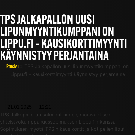
TPS JALKAPALLON UUSI
LIPUNMYYNTIKUMPPANI ON
LIPPU.FI – KAUSIKORTTIMYYNTI
KÄYNNISTYY PERJANTAINA
»
TPS Jalkapallon uusi lipunmyyntikumppani on
Etusivu
Lippu.fi – kausikorttimyynti käynnistyy perjantaina
21.01.2025
12:21
TPS Jalkapallo on solminut uuden, monivuotisen
yhteistyökumppanuussopimuksen Lippu.fin kanssa.
Sopimuksen myötä TPS:n kausikortit ja kotipelien liput