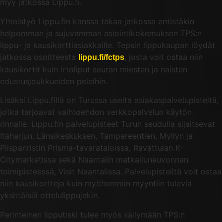
myy jatkossa Lippu.fi.
Yhteistyö Lippu.fin kanssa takaa jatkossa entistäkin
helpomman ja sujuvamman asiointikokemuksen TPS:n
lippu- ja kausikorttiasiakkaille. Tepsin lippukaupan löydät
jatkossa osoitteesta
, josta voit ostaa niin
lippu.fi/fctps
kausikortit kuin irtoliput seuran miesten ja naisten
edustusjoukkueiden peleihin.
Lisäksi Lippu.fillä on Turussa useita asiakaspalvelupisteitä,
jotka tarjoavat vaihtoehdon verkkopalvelun käytön
rinnalle. Lippu.fin palvelupisteet Turun seudulla sijaitsevat
Itäharjun, Länsikeskuksen, Tampereentien, Myllyn ja
Piispanristin Prisma-tavarataloissa, Ravattulan K-
Citymarketissa sekä Naantalin matkailuneuvonnan
toimipisteessä, Visit Naantalissa. Palvelupisteiltä voit ostaa
niin kausikortteja kuin myöhemmin myyntiin tulevia
yksittäisiä ottelulippujakin.
Perinteinen lipputiski tulee myös säilymään TPS:n