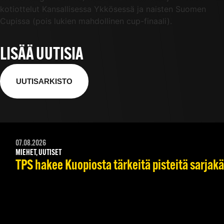
kotiottelut Kansallisessa Ykkösessä ja naisten Suomen
Cupissa (pois lukien mahdollinen cup-finaali).
LISÄÄ UUTISIA
UUTISARKISTO
07.08.2026
MIEHET, UUTISET
TPS hakee Kuopiosta tärkeitä pisteitä sarjak