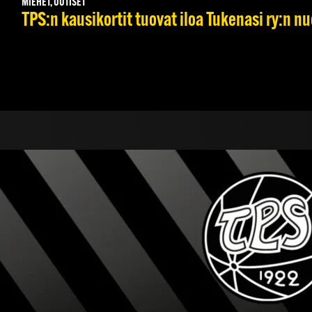
MIEHET, UUTISET
TPS:n kausikortit tuovat iloa Tukenasi ry:n nuo