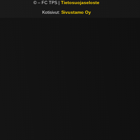
©
– FC TPS |
Tietosuojaseloste
Kotisivut:
Sivustamo Oy