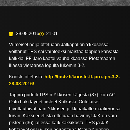
28.08.2016
21:01
Viimeiset neljä otteluaan Jalkapallon Ykkösessä
voittanut TPS sai vaihteeksi maistaa tappion karvasta
kalkkia. FF Jaro kaatoi vauhdikkaassa Pietarsaaren
illassa vieraansa lopulta lukemin 3-2.
Kooste ottelusta:
http://tpstv.fi/kooste-ff-jaro-tps-3-2-
28-08-2016/
Tappio pudotti TPS:n Ykkösen kärjestä (37), kun AC
Oulu haki täydet pisteet Kotkasta. Oululaiset
hivuttautuivat näin Ykkösen piikkipaikalle maalieronsa
turvin. Kaksi edellistä otteluaan hävinnyt JJK on vain
pisteen (36) jäljessä kärkikaksikosta. TPS ja JJK
kohtaavat ensi viikon perjantaina Paavo Nurmen