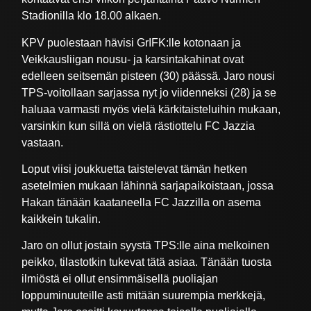
Stadionilla klo 18.00 alkaen.
KPV puolestaan hävisi GrIFK:lle kotonaan ja
Veikkausliigan nousu- ja karsintakahinat ovat
edelleen seitsemän pisteen (30) päässä. Jaro nousi
TPS-voitollaan sarjassa nyt jo viidenneksi (28) ja se
haluaa varmasti myös vielä kärkitaisteluihin mukaan,
varsinkin kun sillä on vielä rästiottelu FC Jazzia
vastaan.
Loput viisi joukkuetta taistelevat tämän hetken
asetelmien mukaan lähinnä sarjapaikoistaan, jossa
Hakan tänään kaataneella FC Jazzilla on asema
kaikkein tukalin.
Jaro on ollut jostain syystä TPS:lle aina melkoinen
peikko, tilastotkin tukevat tätä asiaa. Tänään tuosta
ilmiöstä ei ollut ensimmäisellä puoliajan
loppuminuuteille asti mitään suurempia merkkejä,