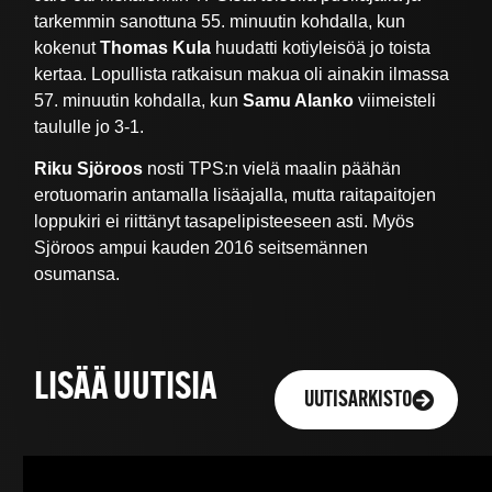
tarkemmin sanottuna 55. minuutin kohdalla, kun
kokenut
Thomas Kula
huudatti kotiyleisöä jo toista
kertaa. Lopullista ratkaisun makua oli ainakin ilmassa
57. minuutin kohdalla, kun
Samu Alanko
viimeisteli
taululle jo 3-1.
Riku Sjöroos
nosti TPS:n vielä maalin päähän
erotuomarin antamalla lisäajalla, mutta raitapaitojen
loppukiri ei riittänyt tasapelipisteeseen asti. Myös
Sjöroos ampui kauden 2016 seitsemännen
osumansa.
LISÄÄ UUTISIA
UUTISARKISTO