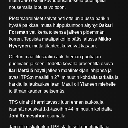
mutta Jaro osoitti kovuutensa toisella puoliajalla
nousemalla lopulta voittoon.
Pietarsaarelaiset saivat heti ottelun alussa parikin
hyvää paikkaa, mutta huippukuntoon äitynyt
Oskari
Forsman
veti kerta toisensa jälkeen pidemmän
korren. Tepsistä maalipaikoille pääsi alussa
Mikko
Hyyrynen
, mutta tilanteet kuivuivat kasaan.
Ottelun maalitili saatiin auki hieman puoliajan
puolivälin jälkeen. Todella kovalla prosentilla osuva
Ilari Mettälä
näytti jälleen maalintekijän lahjansa ja
avasi TPS:n maalitilin 27. minuutin kohdalla tarkalla ja
harkitulla laukauksellaan. Maali oli Yläneen miehelle
jo tämän kauden seitsemäs.
TPS uinahti harmittavasti juuri ennen taukoa ja
isännät nousivat 1-1-tasoihin 44. minuutin kohdalla
Joni Remesahon
osumalla.
Jaro otti niskalenkin TPS:stä toisella puoliajalla ja