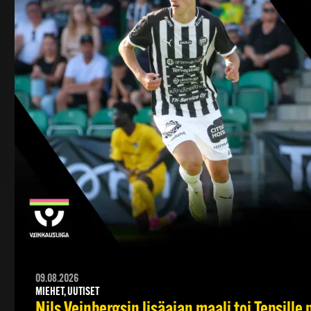
09.08.2026
MIEHET, UUTISET
Nils Veinbergsin lisäajan maali toi Tepsille