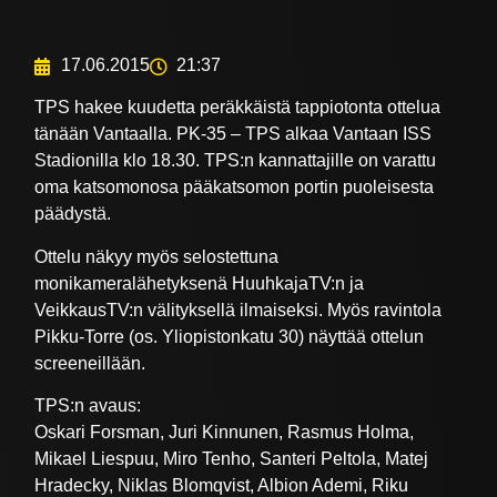
17.06.2015
21:37
TPS hakee kuudetta peräkkäistä tappiotonta ottelua
tänään Vantaalla. PK-35 – TPS alkaa Vantaan ISS
Stadionilla klo 18.30. TPS:n kannattajille on varattu
oma katsomonosa pääkatsomon portin puoleisesta
päädystä.
Ottelu näkyy myös selostettuna
monikameralähetyksenä HuuhkajaTV:n ja
VeikkausTV:n välityksellä ilmaiseksi. Myös ravintola
Pikku-Torre (os. Yliopistonkatu 30) näyttää ottelun
screeneillään.
TPS:n avaus:
Oskari Forsman, Juri Kinnunen, Rasmus Holma,
Mikael Liespuu, Miro Tenho, Santeri Peltola, Matej
Hradecky, Niklas Blomqvist, Albion Ademi, Riku