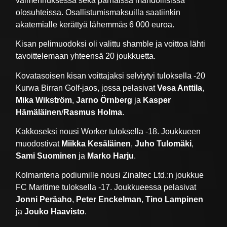
valmennuksessa sekä parhaissa mahdollisissa
olosuhteissa. Osallistumismaksuilla saatiinkin
akatemialle kerättyä lähemmäs 6 000 euroa.
Kisan pelimuodoksi oli valittu shamble ja voittoa lähti
tavoittelemaan yhteensä 20 joukkuetta.
Kovatasoisen kisan voittajaksi selviytyi tuloksella -20
Kurwa Birran Golf-jaos, jossa pelasivat
Vesa Anttila
,
Mika Wikström
,
Jarno Örnberg
ja
Kasper
Hämäläinen
/
Rasmus Holma
.
Kakkoseksi nousi Worker tuloksella -18. Joukkueen
muodostivat
Miikka Kesäläinen
,
Juho Tulomäki
,
Sami Suominen
ja
Marko Harju
.
Kolmantena podiumille nousi Zinaltec Ltd.:n joukkue
FC Maritime tuloksella -17. Joukkueessa pelasivat
Jonni Peräaho
,
Peter Enckelman
,
Tino Lampinen
ja
Jouko Haavisto
.