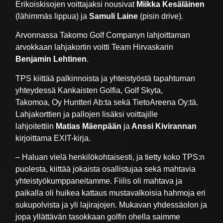
Erikoiskisojen voittajaksi nousivat
Miikka Kesäläinen
(lähimmäs lippua) ja
Samuli Laine
(pisin drive).
Arvonnassa Takomo Golf Companyn lahjoittaman
arvokkaan lahjakortin voitti Team Hirvaskarin
Benjamin Lehtinen
.
TPS kiittää palkinnoista ja yhteistyöstä tapahtuman
yhteydessä Kankaisten Golfia, Golf Skyta,
Takomoa, Oy Huntteri Ab:ta sekä TietoAreena Oy:tä.
Lahjakorttien ja pallojen lisäksi voittajille
lahjoitettiin
Matias Mäenpään
ja
Anssi Kivirannan
kirjoittama EXIT-kirja.
– Haluan vielä henkilökohtaisesti, ja tietty koko TPS:n
puolesta, kiittää jokaista osallistujaa sekä mahtavia
yhteistyökumppaneitamme. Fiilis oli mahtava ja
paikalla oli huikea kattaus mustavalkoisia hahmoja eri
sukupolvista ja yli lajirajojen. Mukavan yhdessäolon ja
jopa yllättävän tasokkaan golfin ohella saimme