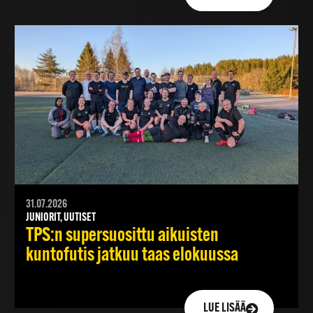
31.07.2026
JUNIORIT, UUTISET
TPS:n supersuosittu aikuisten
kuntofutis jatkuu taas elokuussa
LUE LISÄÄ