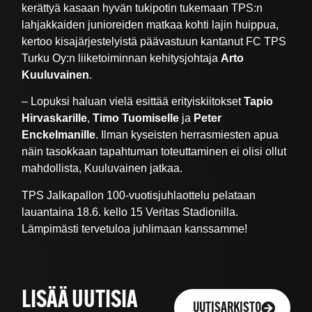
kerättyä kasaan hyvän tukipotin tukemaan TPS:n
lahjakkaiden junioreiden matkaa kohti lajin huippua,
kertoo kisajärjestelyistä päävastuun kantanut FC TPS
Turku Oy:n liiketoiminnan kehitysjohtaja
Arto
Kuuluvainen
.
– Lopuksi haluan vielä esittää erityiskiitokset
Tapio
Hirvaskarille
,
Timo Tuomiselle
ja
Peter
Enckelmanille
. Ilman kyseisten herrasmiesten apua
näin tasokkaan tapahtuman toteuttaminen ei olisi ollut
mahdollista, Kuuluvainen jatkaa.
TPS Jalkapallon 100-vuotisjuhlaottelu pelataan
lauantaina 18.6. kello 15 Veritas Stadionilla.
Lämpimästi tervetuloa juhlimaan kanssamme!
LISÄÄ UUTISIA
UUTISARKISTO