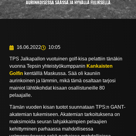
AURINKOISESSA SÄÄSSÄ JA HYVÄLLÄ FIILIKSELLÄ
16.06.2022
10:05
TPS Jalkapallon vuotuinen golf-kisa pelattiin tänäkin
vuonna Tepsin yhteistyökumppanin
Kankaisten
Golfin
kentälllä Maskussa. Sää oli kauniin
aurinkoinen ja lämmin, mikä tämä osaltaan tarjosi
mainiot lähtökohdat kisaan osallistuneille 80
pelaajalle.
Tämän vuoden kisan tuotot suunnataan TPS:n GANT-
akatemian tukemiseen. Akatemian tarkoituksena on
maksimoida seuran lahjakkaimpien pelaajien
kehittyminen parhaassa mahdollisessa