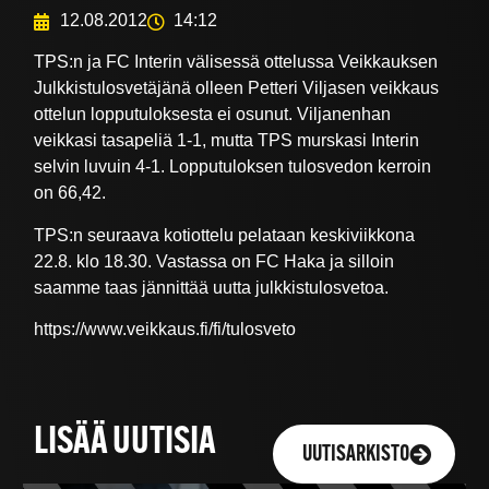
12.08.2012
14:12
TPS:n ja FC Interin välisessä ottelussa Veikkauksen
Julkkistulosvetäjänä olleen Petteri Viljasen veikkaus
ottelun lopputuloksesta ei osunut. Viljanenhan
veikkasi tasapeliä 1-1, mutta TPS murskasi Interin
selvin luvuin 4-1. Lopputuloksen tulosvedon kerroin
on 66,42.
TPS:n seuraava kotiottelu pelataan keskiviikkona
22.8. klo 18.30. Vastassa on FC Haka ja silloin
saamme taas jännittää uutta julkkistulosvetoa.
https://www.veikkaus.fi/fi/tulosveto
LISÄÄ UUTISIA
UUTISARKISTO