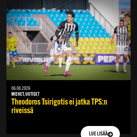
06.08.2026
MIEHET, UUTISET
Theodoros Tsirigotis ei jatka TPS:n
riveissä
LUE LISÄÄ