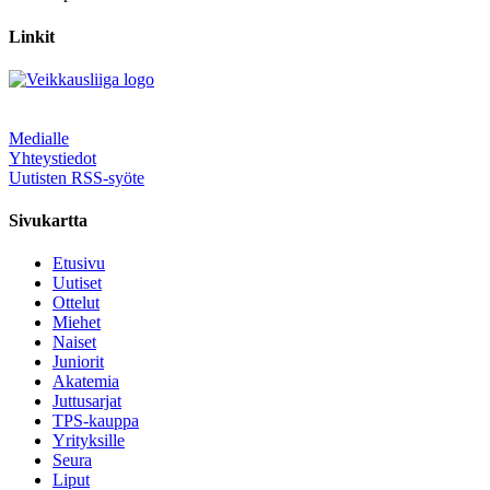
Linkit
Medialle
Yhteystiedot
Uutisten RSS-syöte
Sivukartta
Etusivu
Uutiset
Ottelut
Miehet
Naiset
Juniorit
Akatemia
Juttusarjat
TPS-kauppa
Yrityksille
Seura
Liput