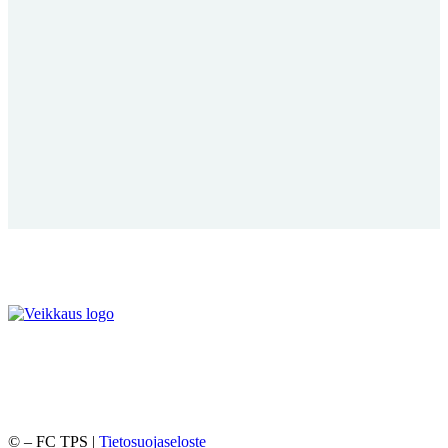
©
– FC TPS |
Tietosuojaseloste