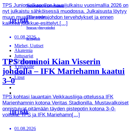
TPS Juniorijalkapallon kausijulkaisu vuosimallia 2026 on
Turnaukset ja tapahtumat
nyt julkaistu sähköisessä muodossa. Julkaisusta löytyy
muun muassa seurajohdon tervehdykset ja ennen
TPS:n ottelut
LUE LISÄÄ
kaikkea joukkue-esittelyt.[…]
Seuran yhteystiedot
01.08.2026
In english
Miehet, Uutiset
Akatemia
Juttusarjat
TPS dominoi Kian Visserin
TPS-kauppa
Yrityksille
johdolla – IFK Mariehamn kaatui
Seura
Liput
3–0
TPS kohtasi lauantain Veikkausliiga-ottelussa IFK
Marienhamnin kotona Veritas Stadionilla. Mustavalkoiset
onnistuivat pitämään täyden pistepotin kotona 3–0-
LUE LISÄÄ
voitolla. TPS ja IFK Mariehamn[…]
01.08.2026