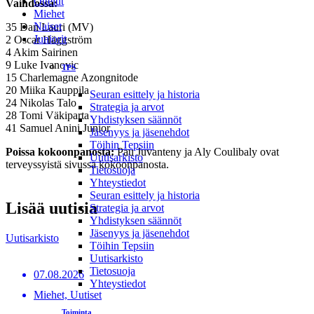
Ottelut
Vaihdossa:
Miehet
Naiset
35 Dan Lauri (MV)
Juniorit
2 Oscar Häggström
4 Akim Sairinen
9 Luke Ivanovic
TPS
15 Charlemagne Azongnitode
20 Miika Kauppila
Seuran esittely ja historia
24 Nikolas Talo
Strategia ja arvot
28 Tomi Väkiparta
Yhdistyksen säännöt
41 Samuel Anini Junior
Jäsenyys ja jäsenehdot
Töihin Tepsiin
Poissa kokoonpanosta:
Pau Juvanteny ja Aly Coulibaly ovat
Uutisarkisto
terveyssyistä sivussa kokoonpanosta.
Tietosuoja
Yhteystiedot
Seuran esittely ja historia
Lisää uutisia
Strategia ja arvot
Yhdistyksen säännöt
Jäsenyys ja jäsenehdot
Uutisarkisto
Töihin Tepsiin
Uutisarkisto
Tietosuoja
07.08.2026
Yhteystiedot
Miehet, Uutiset
Toiminta