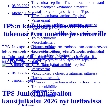
Tervetuloa Tepsiin – Tästä mukaan toimintaan!
06.08.2026
Toimintaohjeet, käytännöt ja maksut
Pelaajarekrytointi ja siirtyminen Tepsiin
Miehet, Uutiset
Turvallinen harrastaminen Tepsissä
Varusteasiat
TPS:n kausikortit tuovat iloa
Vakuutukset ja ohjeet tapaturman sattuessa
Harrastamisen tuki
Tukenasi ry:n nuorille ja senioreille
Turun kaupungin harrastekortti (Boostii-etu)
Toimihenkilöille
Vuorokalenteri
TPS Jalkapallon kausikortteja on mahdollista ostaa myös
Palautelaatikko
Tervetuloa Tepsiin – Tästä mukaan toimintaan!
lahjoitettavaksi hyväntekeväisyyteen. Tuorein esimerkki
Toimintaohjeet, käytännöt ja maksut
on Tukenasi ry:lle lahjoitetut viisi Tepsin kausikorttia,
LUE LISÄÄ
Pelaajarekrytointi ja siirtyminen Tepsiin
jotka yksityishenkilö[…]
Turvallinen harrastaminen Tepsissä
Varusteasiat
04.08.2026
Vakuutukset ja ohjeet tapaturman sattuessa
Harrastamisen tuki
Juniorit, Uutiset
Turun kaupungin harrastekortti (Boostii-etu)
Toimihenkilöille
Vuorokalenteri
TPS Juniorijalkapallon
Palautelaatikko
kausijulkaisu 2026 nyt luettavissa
Joukkueet