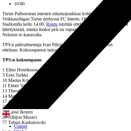
10:00
Turun Palloseuran miesten edustusjoukkue kohtaa tänään
Veikkausliigan Turun derbyssä FC Interin. Ottelu alkaa Veritas
Stadionilla kello 14.00.
Ruutu
näyttää ottelun suorana ja selostettuna
lähetyksenä, minkä lisäksi peli on vapaasti katsottavissa myös
Nelosen tv-kanavalta.
TPS:n päävalmentaja Ivan Piñol on nimennyt kokoonpanon
otteluun. Kokoonpanon tarjoaa
OmaSP
.
TPS:n kokoonpano
:
1 Elmo Henriksson (MV)
3 Eetu Turkki
10 Marius Könkkölä
11 Elmer Vauhkonen
13 Theodoros Tsirigotis
14 Matej Hradecky
17 Atte Sihvonen (C)
22 Timo Zaal
26 Lasse Ikonen
29 Albijon Muzaci
77 Tobias Karkulowski
Uutiset