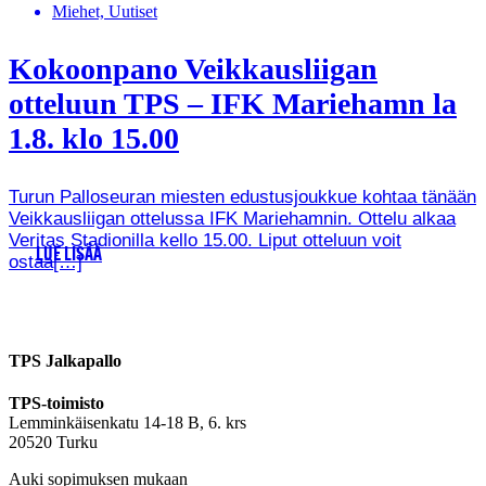
Miehet, Uutiset
Kokoonpano Veikkausliigan
otteluun TPS – IFK Mariehamn la
1.8. klo 15.00
Turun Palloseuran miesten edustusjoukkue kohtaa tänään
Veikkausliigan ottelussa IFK Mariehamnin. Ottelu alkaa
Veritas Stadionilla kello 15.00. Liput otteluun voit
LUE LISÄÄ
ostaa[…]
TPS Jalkapallo
TPS-toimisto
Lemminkäisenkatu 14-18 B, 6. krs
20520 Turku
Auki sopimuksen mukaan