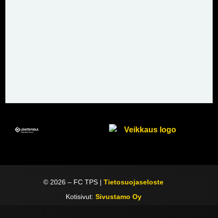
©
2026
– FC TPS |
Tietosuojaseloste
Kotisivut:
Sivustamo Oy