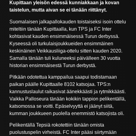
Kupittaan yleisön edessä kunniakkaan ja kovan
taistelun, mutta aivan se ei tänään riittänyt.
Suomalaisen jalkapallokauden toistaiseksi isoin ottelu
miteltiin tänään Kupittaalla, kun TPS ja FC Inter
kohtasivat kauden ensimmäisessä Turun derbyssä.
Kyseessä oli turkulaisjoukkueiden ensimmäinen
keskinäinen Veikkausliiga-ottelu sitten kauden 2020.
Samalla tänään tuli kuluneeksi päivälleen 30 vuotta
historian ensimmäisestä Turun derbystä.
Pitkään odotettua kamppailua saapui todistamaan
paikan päälle Kupittaalle 8102 katsojaa. TPS:n
kannustuslaulut raikasivat äänekkäästi ja rytmikkäästi.
Vaikka Palloseura tänään kokikin tappion pelikentällä,
katsomossa se voitti. Epäselvyyttä ei jäänyt siitä,
kumman joukkueen puolella enemmistö katsojista oli.
Pelikentällä Tepsiä rokotettiin tänään omista
puolustuspelin virheistä. FC Inter pääsi siirtymään