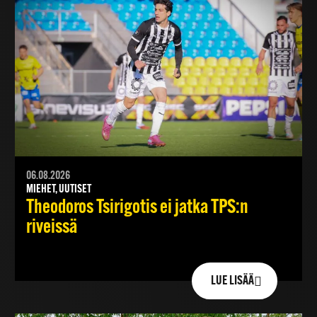
06.08.2026
MIEHET, UUTISET
Theodoros Tsirigotis ei jatka TPS:n
riveissä
LUE LISÄÄ