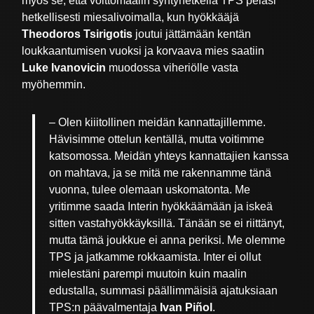
myös se, että voittomaalin syntyhetkellä TPS pelasi
hetkellisesti miesalivoimalla, kun hyökkääjä
Theodoros Tsirigotis
joutui jättämään kentän
loukkaantumisen vuoksi ja korvaava mies saatiin
Luke Ivanovicin
muodossa viheriölle vasta
myöhemmin.
– Olen kiiitollinen meidän kannattajillemme.
Hävisimme ottelun kentällä, mutta voitimme
katsomossa. Meidän yhteys kannattajien kanssa
on mahtava, ja se mitä me rakennamme tänä
vuonna, tulee olemaan uskomatonta. Me
yritimme saada Interin hyökkäämään ja iskeä
sitten vastahyökkäyksillä. Tänään se ei riittänyt,
mutta tämä joukkue ei anna periksi. Me olemme
TPS ja jatkamme rokkaamista. Inter ei ollut
mielestäni parempi muutoin kuin maalin
edustalla, summasi päällimmäisiä ajatuksiaan
TPS:n päävalmentaja
Ivan Piñol
.