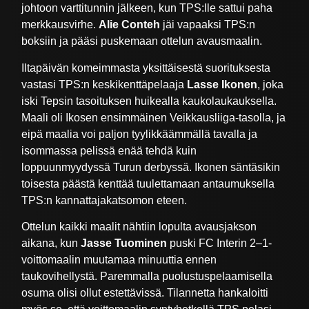
johtoon varttitunnin jälkeen, kun TPS:lle sattui paha
merkkausvirhe.
Alie Conteh
jäi vapaaksi TPS:n
boksiin ja pääsi puskemaan ottelun avausmaalin.
Iltapäivän komeimmasta yksittäisestä suorituksesta
vastasi TPS:n keskikenttäpelaaja
Lasse Ikonen
, joka
iski Tepsin tasoituksen huikealla kaukolaukauksella.
Maali oli Ikosen ensimmäinen Veikkausliiga-tasolla, ja
eipä maalia voi paljon tyylikkäämmällä tavalla ja
isommassa pelissä enää tehdä kuin
loppuunmyydyssä Turun derbyssä. Ikonen säntäsikin
toisesta päästä kenttää tuulettamaan antaumuksella
TPS:n kannattajakatsomon eteen.
Ottelun kaikki maalit nähtiin lopulta avausjakson
aikana, kun
Jasse Tuominen
puski FC Interin 2–1-
voittomaalin muutamaa minuuttia ennen
taukovihellystä. Paremmalla puolustuspelaamisella
osuma olisi ollut estettävissä. Tilannetta hankaloitti