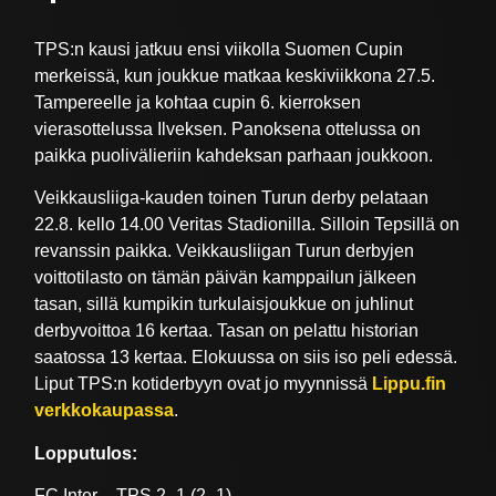
TPS:n kausi jatkuu ensi viikolla Suomen Cupin
merkeissä, kun joukkue matkaa keskiviikkona 27.5.
Tampereelle ja kohtaa cupin 6. kierroksen
vierasottelussa Ilveksen. Panoksena ottelussa on
paikka puolivälieriin kahdeksan parhaan joukkoon.
Veikkausliiga-kauden toinen Turun derby pelataan
22.8. kello 14.00 Veritas Stadionilla. Silloin Tepsillä on
revanssin paikka. Veikkausliigan Turun derbyjen
voittotilasto on tämän päivän kamppailun jälkeen
tasan, sillä kumpikin turkulaisjoukkue on juhlinut
derbyvoittoa 16 kertaa. Tasan on pelattu historian
saatossa 13 kertaa. Elokuussa on siis iso peli edessä.
Liput TPS:n kotiderbyyn ovat jo myynnissä
Lippu.fin
verkkokaupassa
.
Lopputulos:
FC Inter – TPS 2–1 (2–1)