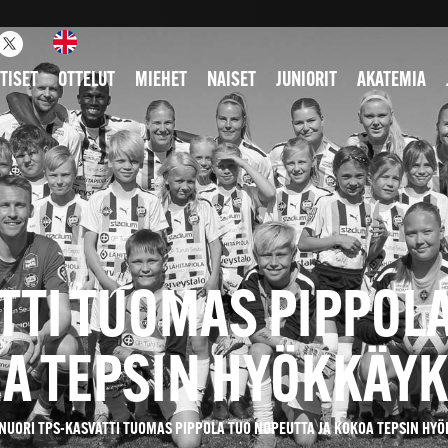
TISET
OTTELUT
MIEHET
NAISET
JUNIORIT
AKATEMIA
TTI TUOMAS PIPPOLA
A TEPSIN HYÖKKÄY
NUORI TPS-KASVATTI TUOMAS PIPPOLA TUO NOPEUTTA JA KOKOA TEPSIN HY