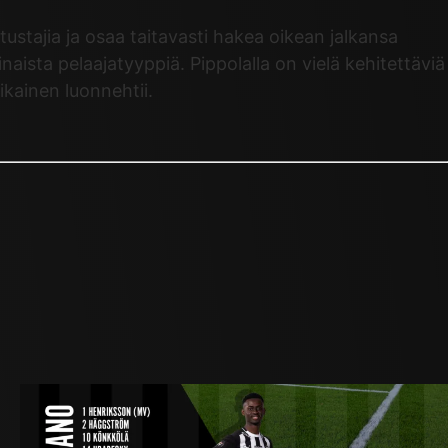
ustajia ja osaa taitavasti hakea oikean jalkansa
ista pelaajatyyppiä. Pippolalla on vielä kehitettäviä
ikainen luonnehtii.