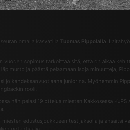
seuran omalla kasvatilla
Tuomas Pippolalla
. Laitahy
hden vuoden sopimus tarkoittaa sitä, että on aikaa keh
läpimurto ja päästä pelaamaan isoja minuutteja, Pipp
asi jo kahdeksanvuotiaana juniorina. Myöhemmin Pipp
ingbackin rooli.
jossa hän pelasi 19 ottelua miesten Kakkosessa KuPS 
a.
 miesten edustusjoukkueen testijaksolla ja ansaitsi v
jon potentiaalia.