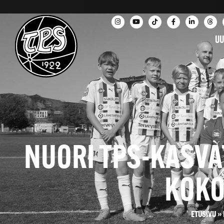
UU
NUORI TPS-KASVA
KOKO
ETUSIVU
»