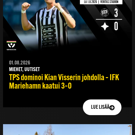
01.08.2026
MIEHET, UUTISET
TPS dominoi Kian Visserin johdolla – IFK
Mariehamn kaatui 3–0
LUE LISÄÄ