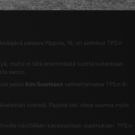
ökkääjänä pelaava Pippola, 18, on solminut TPS:n
ittyä, mutta ei tätä ensimmäistä vuotta kuitenkaan
ola sanoo.
ola pelasi
Kim Suomisen
valmentamassa TPS:n B-
Akatemian riveissä. Pippola teki viime vuonna myös
ahvoilla näytöillään kaksivuotisen sopimuksen. TPS:n