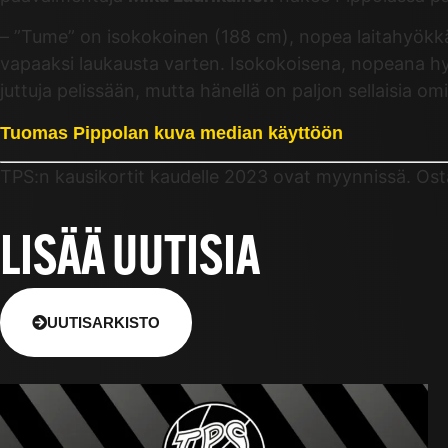
– ”Tume” on isokokoinen (188 cm), nopea laitahyökkää
vapaaksi laukausta varten. Isokokoisena, nopeana hyö
juttuja pelissään, mutta hänellä on paljon sellaisia om
Tuomas Pippolan kuva median käyttöön
TPS:n kausikortit kaudelle 2023 ovat myynnissä. Os
LISÄÄ UUTISIA
UUTISARKISTO