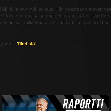
jä, jolla on hyvä laukaus. Hän haastaa rohkeasti vast
kkäyspään pelaajana hän edustaa suhteellisen harvina
inaisuuksia, millä voidaan tehdä todella hyvä ura, Laur
ta omasi
!
Tiketistä