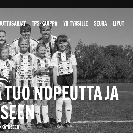
JUTTUSARJAT
TPS-KAUPPA
YRITYKSILLE
SEURA
LIPUT
 TUO NOPEUTTA JA
KSEEN
ÖKKÄYKSEEN