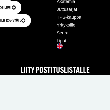
Akatemia
STIEDOT
Juttusarjat
TPS-kauppa
TEN RSS-SYÖTE
Yrityksille
Seura
Liput
LIITY POSTITUSLISTALLE