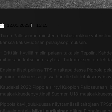
12.01.2023
15:15
Turun Palloseuran miesten edustusjoukkue vahvistuu 
kanssa kaksivuotisen pelaajasopimuksen.
– Erittäin hyvillä mielin palaan takaisin Tepsiin. Ka
mihinkään katseluun käytetä. Tarkoitukseni on tehdä 
Ensimmäiset pelinsä TPS:n raitapaidassa Pippola pel
juoniorijoukkueessa, jossa hänelle tuli tutuksi myös w
Kaudeksi 2022 Pippola siirtyi Kuopion Palloseuraan, 
maajoukkuedebyyttinsä Suomen U18-maajoukkueess
Pippola kävi joulukuussa näyttämässä taitojaan TPS:n
päävalmentaja
Mika Laurikainen
näkee Pippolassa pal