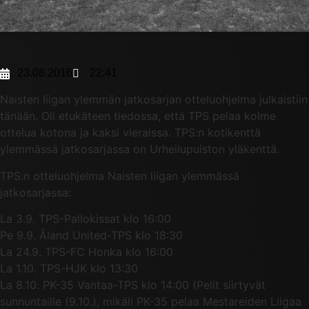
23.08.2016
22:41
Naisten liigan ylemmän jatkosarjan otteluohjelma julkaistiin
tänään. Oli etukäteen tiedossa, että TPS pelaa kolme
ottelua kotona ja kaksi vieraissa. TPS:n kotikenttä
ylemmässä jatkosarjassa on Urheilupuiston yläkenttä.
TPS:n otteluohjelma Naisten liigan ylemmässä
jatkosarjassa:
La 3.9. TPS-Pallokissat klo 16:00
Pe 9.9. Åland United-TPS klo 18:30
La 24.9. TPS-FC Honka klo 16:00
La 1.10. TPS-HJK klo 13:30
La 8.10. PK-35 Vantaa-TPS klo 14:00 (Pelit siirtyvät
sunnuntaille (9.10.), mikäli PK-35 pelaa Mestareiden Liigaa