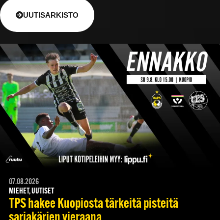
UUTISARKISTO
07.08.2026
MIEHET, UUTISET
TPS hakee Kuopiosta tärkeitä pisteitä
sarjakärjen vieraana