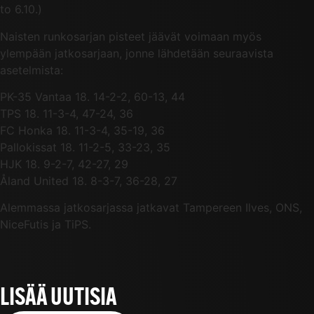
to 6.10.)
Naisten runkosarjan pisteet jäävät voimaan myös
ylempään jatkosarjaan, jonne lähdetään seuraavista
asetelmista:
PK-35 Vantaa 18. 14-2-2, 60-13, 44
TPS 18. 11-3-4, 47-24, 36
FC Honka 18. 11-3-4, 35-19, 36
Pallokissat 18. 11-2-5, 33-23, 35
HJK 18. 9-2-7, 42-27, 29
Åland United 18. 8-3-7, 36-28, 27
Alemmassa jatkosarjassa jatkavat Tampereen Ilves, ONS,
NiceFutis ja TiPS.
LISÄÄ UUTISIA