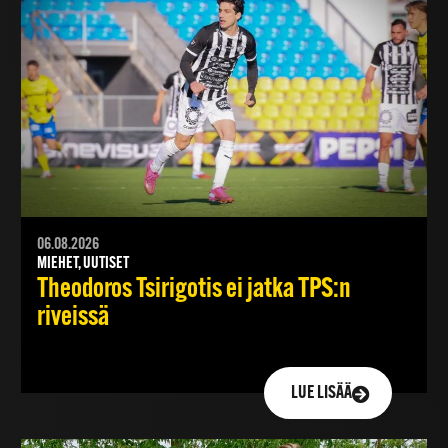
06.08.2026
MIEHET, UUTISET
Theodoros Tsirigotis ei jatka TPS:n
riveissä
LUE LISÄÄ