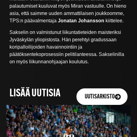
palautumiset kuuluvat myös Miran vastuulle. On hieno
asia, että saimme uuden ammattilaisen joukkoomme,
TPS:n päävalmentaja
Jonatan Johansson
kiittelee.
Sakselin on valmistunut liikuntatieteiden maisteriksi
Jyväskylän yliopistosta. Hän perehtyi gradussaan
koripalloilijoiden havainnointiin ja
päätöksentekoprosessiin pelitilanteessa. Sakselinilla
on myös liikunnanohjaajan koulutus.
LISÄÄ UUTISIA
UUTISARKISTO