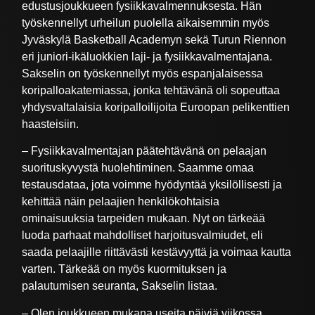
edustusjoukkueen fysiikkavalmennuksesta. Hän
työskennellyt urheilun puolella aikaisemmin myös
Jyväskylä Basketball Academyn sekä Turun Riennon
eri juniori-ikäluokkien laji- ja fysiikkavalmentajana.
Sakselin on työskennellyt myös espanjalaisessa
koripalloakatemiassa, jonka tehtävänä oli sopeuttaa
yhdysvaltalaisia koripalloilijoita Euroopan pelikenttien
haasteisiin.
– Fysiikkavalmentajan päätehtävänä on pelaajan
suorituskyvystä huolehtiminen. Saamme omaa
testausdataa, jota voimme hyödyntää yksilöllisesti ja
kehittää näin pelaajien henkilökohtaisia
ominaisuuksia tarpeiden mukaan. Nyt on tärkeää
luoda parhaat mahdolliset harjoitusvalmiudet, eli
saada pelaajille riittävästi kestävyyttä ja voimaa kautta
varten. Tärkeää on myös kuormituksen ja
palautumisen seuranta, Sakselin listaa.
– Olen joukkueen mukana useita päiviä viikossa,