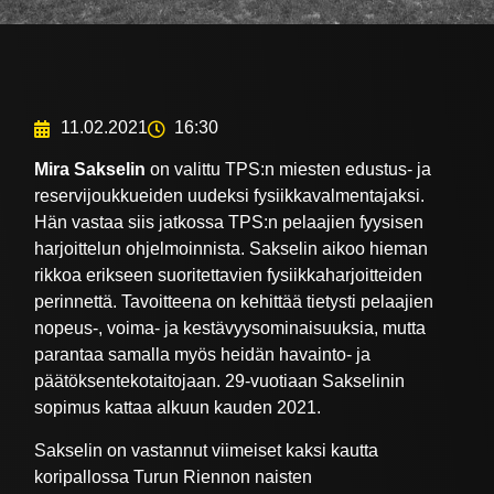
11.02.2021
16:30
Mira Sakselin
on valittu TPS:n miesten edustus- ja
reservijoukkueiden uudeksi fysiikkavalmentajaksi.
Hän vastaa siis jatkossa TPS:n pelaajien fyysisen
harjoittelun ohjelmoinnista. Sakselin aikoo hieman
rikkoa erikseen suoritettavien fysiikkaharjoitteiden
perinnettä. Tavoitteena on kehittää tietysti pelaajien
nopeus-, voima- ja kestävyysominaisuuksia, mutta
parantaa samalla myös heidän havainto- ja
päätöksentekotaitojaan. 29-vuotiaan Sakselinin
sopimus kattaa alkuun kauden 2021.
Sakselin on vastannut viimeiset kaksi kautta
koripallossa Turun Riennon naisten