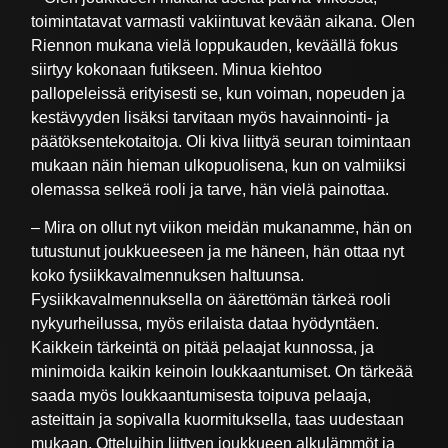
toimintatavat varmasti vakiintuvat kevään aikana. Olen
Riennon mukana vielä loppukauden, keväällä fokus
siirtyy kokonaan futikseen. Minua kiehtoo
pallopeleissä erityisesti se, kun voiman, nopeuden ja
kestävyyden lisäksi tarvitaan myös havainnointi- ja
päätöksentekotaitoja. Oli kiva liittyä seuran toimintaan
mukaan näin hieman ulkopuolisena, kun on valmiiksi
olemassa selkeä rooli ja tarve, hän vielä painottaa.
– Mira on ollut nyt viikon meidän mukanamme, hän on
tutustunut joukkueeseen ja me häneen, hän ottaa nyt
koko fysiikkavalmennuksen haltuunsa.
Fysiikkavalmennuksella on äärettömän tärkeä rooli
nykyurheilussa, myös erilaista dataa hyödyntäen.
Kaikkein tärkeintä on pitää pelaajat kunnossa, ja
minimoida kaikin keinoin loukkaantumiset. On tärkeää
saada myös loukkaantumisesta toipuva pelaaja,
asteittain ja sopivalla kuormituksella, taas uudestaan
mukaan. Otteluihin liittyen joukkueen alkulämmöt ja