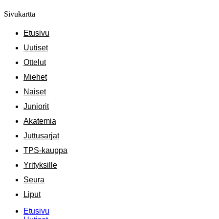
Sivukartta
Etusivu
Uutiset
Ottelut
Miehet
Naiset
Juniorit
Akatemia
Juttusarjat
TPS-kauppa
Yrityksille
Seura
Liput
Etusivu