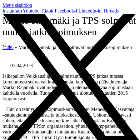
Mene sisältöön
Instagram
Youtube
Tiktok
Facebook-f
Linkedin-in
Threads
Marko Rajamäki ja TPS solmivat
uuden jatkosopimuksen
»
Marko Rajamäki ja TPS solmivat uuden jatkosopimuksen
Etusivu
05.04.2013
10:11
Jalkapallon Veikkausliigaan valmistautuva TPS jatkaa tutussa
komennossa seuraavat kolme kautta, kun TPS ja päävalmentaja
Marko Rajamäki ovat pidentäneet jo olemassa olevaa sopimustaan
kahdella vuodella. Tuore jatkosopimus ulottuu nyt kauden 2015
loppuun asti.
– Hän on tehnyt koko sopimuskautensa ajan Menestyvä Kasvattaja
–strategiamme mukaista ja tuloksekasta työtä. Uskomme vahvasti
siihen, että TPS:n edustusjoukkue jatkaa kehitystään Rajamäen
mukana. Koko TPS:n organisaation, yhteistyökumppaneiden ja
varmasti myös kannattajien luottamus Rajamäkeä kohtaan on
korkealla, FC TPS Turku Oy:n toimitusjohtaja Marco Casagrande