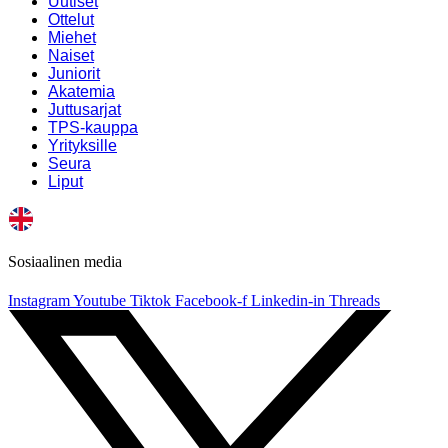
Uutiset
Ottelut
Miehet
Naiset
Juniorit
Akatemia
Juttusarjat
TPS-kauppa
Yrityksille
Seura
Liput
Sosiaalinen media
Instagram
Youtube
Tiktok
Facebook-f
Linkedin-in
Threads