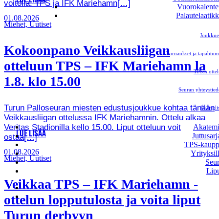
LUE LISÄÄ
voitolla. TPS ja IFK Mariehamn[…]
Vuorokalente
Palautelaatik
01.08.2026
Miehet, Uutiset
Joukkue
Kokoonpano Veikkausliigan
Turnaukset ja tapahtum
otteluun TPS – IFK Mariehamn la
TPS:n ottel
1.8. klo 15.00
Seuran yhteystied
Turun Palloseuran miesten edustusjoukkue kohtaa tänään
In engli
Veikkausliigan ottelussa IFK Mariehamnin. Ottelu alkaa
Veritas Stadionilla kello 15.00. Liput otteluun voit
Akatem
LUE LISÄÄ
Juttusarj
ostaa[…]
TPS-kaup
01.08.2026
Yrityksil
Miehet, Uutiset
Seu
Lip
Veikkaa TPS – IFK Mariehamn -
ottelun lopputulosta ja voita liput
Turun derbyyn