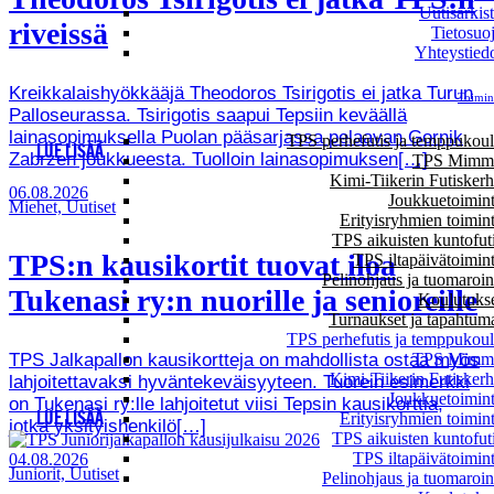
Uutisarkis
riveissä
Tietosuo
Yhteystied
Kreikkalaishyökkääjä Theodoros Tsirigotis ei jatka Turun
Toimin
Palloseurassa. Tsirigotis saapui Tepsiin keväällä
lainasopimuksella Puolan pääsarjassa pelaavan Gornik
TPS perhefutis ja temppukou
LUE LISÄÄ
Zabrzen joukkueesta. Tuolloin lainasopimuksen[…]
TPS Mimmi
Kimi-Tiikerin Futisker
06.08.2026
Joukkuetoimin
Miehet, Uutiset
Erityisryhmien toimin
TPS aikuisten kuntofut
TPS:n kausikortit tuovat iloa
TPS iltapäivätoimin
Pelinohjaus ja tuomaroin
Tukenasi ry:n nuorille ja senioreille
Koulutuks
Turnaukset ja tapahtum
TPS perhefutis ja temppukou
TPS Jalkapallon kausikortteja on mahdollista ostaa myös
TPS Mimmi
Kimi-Tiikerin Futisker
lahjoitettavaksi hyväntekeväisyyteen. Tuorein esimerkki
Joukkuetoimin
on Tukenasi ry:lle lahjoitetut viisi Tepsin kausikorttia,
LUE LISÄÄ
Erityisryhmien toimin
jotka yksityishenkilö[…]
TPS aikuisten kuntofut
TPS iltapäivätoimin
04.08.2026
Juniorit, Uutiset
Pelinohjaus ja tuomaroin