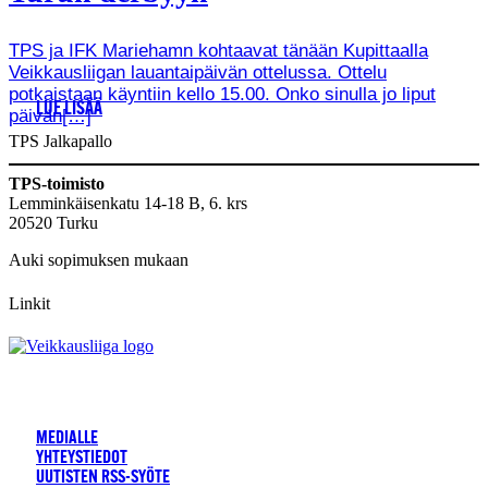
TPS ja IFK Mariehamn kohtaavat tänään Kupittaalla
Veikkausliigan lauantaipäivän ottelussa. Ottelu
potkaistaan käyntiin kello 15.00. Onko sinulla jo liput
LUE LISÄÄ
päivän[…]
TPS Jalkapallo
TPS-toimisto
Lemminkäisenkatu 14-18 B, 6. krs
20520 Turku
Auki sopimuksen mukaan
Linkit
MEDIALLE
YHTEYSTIEDOT
UUTISTEN RSS-SYÖTE