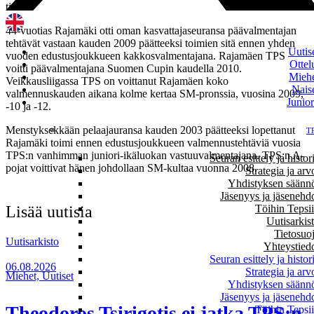
tietää.
44-vuotias Rajamäki otti oman kasvattajaseuransa päävalmentajan
tehtävät vastaan kauden 2009 päätteeksi toimien sitä ennen yhden
Uutis
vuoden edustusjoukkueen kakkosvalmentajana. Rajamäen TPS
Ottel
voitti päävalmentajana Suomen Cupin kaudella 2010.
Mieh
Veikkausliigassa TPS on voittanut Rajamäen koko
Nais
valmennuskauden aikana kolme kertaa SM-pronssia, vuosina 2009,
Junior
-10 ja -12.
Menstyksekkään pelaajauransa kauden 2003 päätteeksi lopettanut
T
Rajamäki toimi ennen edustusjoukkueen valmennustehtäviä vuosia
TPS:n vanhimman juniori-ikäluokan vastuuvalmentajana. TPS:n A-
Seuran esittely ja histor
pojat voittivat hänen johdollaan SM-kultaa vuonna 2008.
Strategia ja arv
Yhdistyksen säänn
Jäsenyys ja jäsenehd
Lisää uutisia
Töihin Tepsi
Uutisarkis
Tietosuo
Uutisarkisto
Yhteystied
Seuran esittely ja histor
06.08.2026
Strategia ja arv
Miehet, Uutiset
Yhdistyksen säänn
Jäsenyys ja jäsenehd
Theodoros Tsirigotis ei jatka TPS:n
Töihin Tepsi