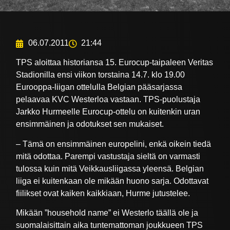
06.07.2011
21:44
TPS aloittaa historiansa 15. Eurocup-taipaleen Veritas
Stadionilla ensi viikon torstaina 14.7. klo 19.00
Eurooppa-liigan ottelulla Belgian pääsarjassa
pelaavaa KVC Westerloa vastaan. TPS-puolustaja
Jarkko Hurmeelle Eurocup-ottelu on kuitenkin uran
ensimmäinen ja odotukset sen mukaiset.
– Tämä on ensimmäinen europelini, enkä oikein tiedä
mitä odottaa. Parempi vastustaja sieltä on varmasti
tulossa kuin mitä Veikkausliigassa yleensä. Belgian
liiga ei kuitenkaan ole mikään huono sarja. Odottavat
fiilikset ovat kaiken kaikkiaan, Hurme jutustelee.
Mikään ”household name” ei Westerlo täällä ole ja
suomalaisittain aika tuntemattoman joukkueen TPS