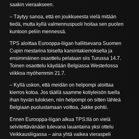
saakin vieraakseen.
– Täytyy sanoa, että en joukkueesta vielä mitään
tiedä, mutta kyllä valmennuspuoli hoitaa sen puolen
kuntoon peliin mennessä.
TPS aloittaa Eurooppa-liigan hallitsevana Suomen
Cupin mestarina toiselta karsintakierrokselta ja
ensimmäinen osaottelu pelataan siis Turussa 14.7.
Toinen osaottelu käydään Belgiassa Westerlossa
viikkoa myöhemmin 21.7.
– Kyllä uskon, että meidän on helpompi aloittaa
kierros kotoa. Jos täällä saamme kotiyleisön tuella
ihan hyvän tuloksen, niin helpompi on sitten lähteä
Belgiaan puolustamaan voittoa, Jakke pohtii.
Ennen Eurooppa-liigan alkua TPS:llä on vielä
selvitettävänään tulevana lauantaina yksi ottelu
Veikkausliigassa – aina yhtä vaikea vieraspeli