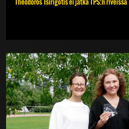
Theodoros Tsirigotis ei jatka TPS:n riveissä