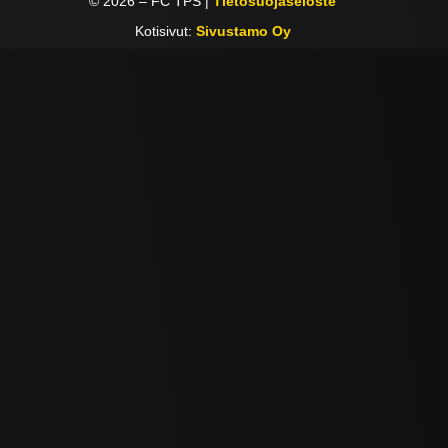
©
2026
– FC TPS |
Tietosuojaseloste
Kotisivut:
Sivustamo Oy