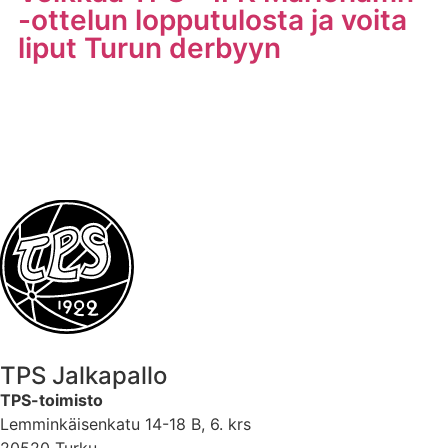
-ottelun lopputulosta ja voita
liput Turun derbyyn
LUE LISÄÄ
TPS Jalkapallo
TPS-toimisto
Lemminkäisenkatu 14-18 B, 6. krs
20520 Turku