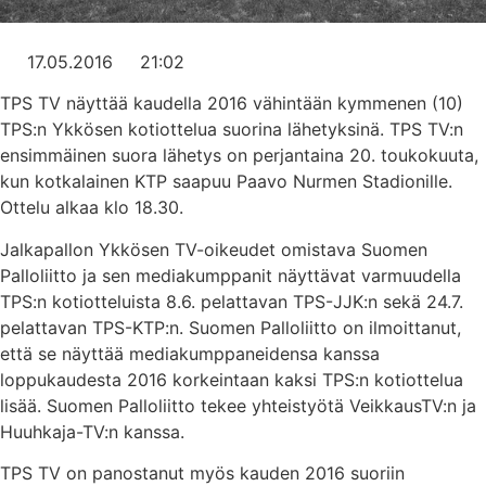
17.05.2016
21:02
TPS TV näyttää kaudella 2016 vähintään kymmenen (10)
TPS:n Ykkösen kotiottelua suorina lähetyksinä. TPS TV:n
ensimmäinen suora lähetys on perjantaina 20. toukokuuta,
kun kotkalainen KTP saapuu Paavo Nurmen Stadionille.
Ottelu alkaa klo 18.30.
Jalkapallon Ykkösen TV-oikeudet omistava Suomen
Palloliitto ja sen mediakumppanit näyttävat varmuudella
TPS:n kotiotteluista 8.6. pelattavan TPS-JJK:n sekä 24.7.
pelattavan TPS-KTP:n. Suomen Palloliitto on ilmoittanut,
että se näyttää mediakumppaneidensa kanssa
loppukaudesta 2016 korkeintaan kaksi TPS:n kotiottelua
lisää. Suomen Palloliitto tekee yhteistyötä VeikkausTV:n ja
Huuhkaja-TV:n kanssa.
TPS TV on panostanut myös kauden 2016 suoriin