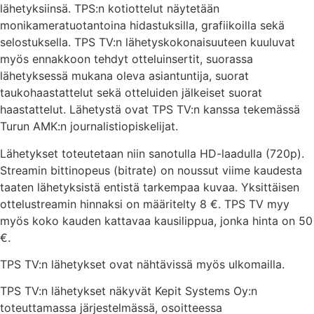
lähetyksiinsä. TPS:n kotiottelut näytetään
monikameratuotantoina hidastuksilla, grafiikoilla sekä
selostuksella. TPS TV:n lähetyskokonaisuuteen kuuluvat
myös ennakkoon tehdyt otteluinsertit, suorassa
lähetyksessä mukana oleva asiantuntija, suorat
taukohaastattelut sekä otteluiden jälkeiset suorat
haastattelut. Lähetystä ovat TPS TV:n kanssa tekemässä
Turun AMK:n journalistiopiskelijat.
Lähetykset toteutetaan niin sanotulla HD-laadulla (720p).
Streamin bittinopeus (bitrate) on noussut viime kaudesta
taaten lähetyksistä entistä tarkempaa kuvaa. Yksittäisen
ottelustreamin hinnaksi on määritelty 8 €. TPS TV myy
myös koko kauden kattavaa kausilippua, jonka hinta on 50
€.
TPS TV:n lähetykset ovat nähtävissä myös ulkomailla.
TPS TV:n lähetykset näkyvät Kepit Systems Oy:n
toteuttamassa järjestelmässä, osoitteessa