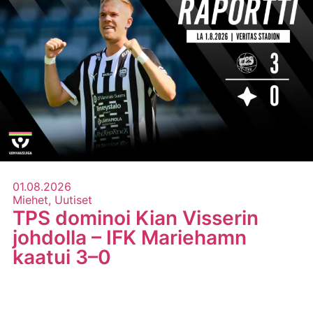
01.08.2026
Miehet, Uutiset
TPS dominoi Kian Visserin
johdolla – IFK Mariehamn
kaatui 3–0
LUE LISÄÄ