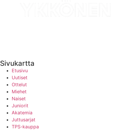
Medialle
Yhteystiedot
Uutisten RSS-syöte
Sivukartta
Etusivu
Uutiset
Ottelut
Miehet
Naiset
Juniorit
Akatemia
Juttusarjat
TPS-kauppa