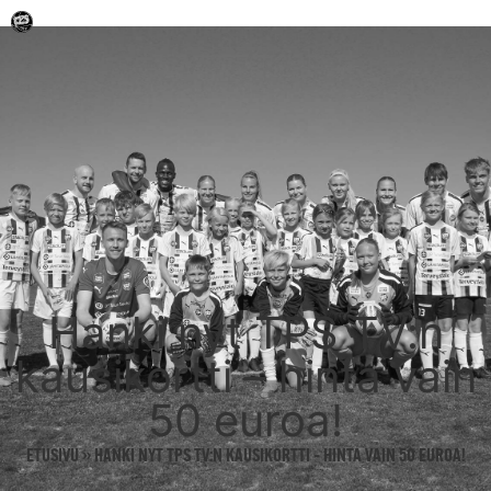
Hanki nyt TPS TV:n
kausikortti – hinta vain
50 euroa!
ETUSIVU
»
HANKI NYT TPS TV:N KAUSIKORTTI – HINTA VAIN 50 EUROA!