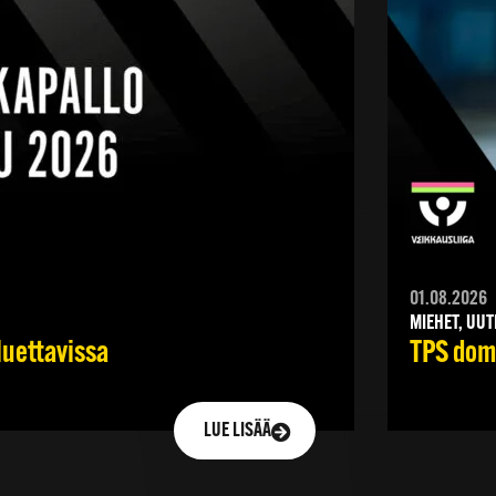
01.08.2026
MIEHET, UUT
luettavissa
TPS domi
LUE LISÄÄ