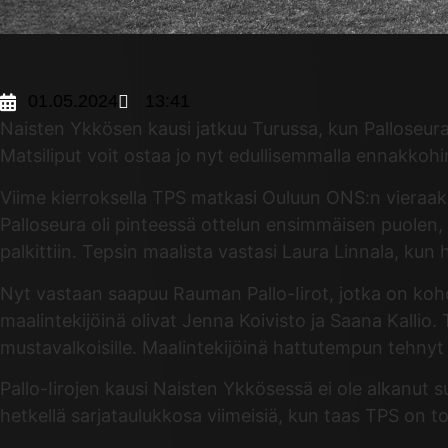
01.05.2024
13:41
Naisten Ykkösen kausi jatkuu Turussa, kun Palloseura 
Matsiliput voit ostaa jo nyt edullisemmalla ennakkoh
Viime kierroksella TPS matkasi Ouluun ONS:n vieraaksi.
Palloseura oli pinteessä ottelun ensimmäisen puolen, O
palkittiin. Tepsin maalista vastasi Laura Linnala, kun h
Nyt vastaan saapuu Rauman Pallo-Iirot, jotka on kohda
maalintekijöinä olivat Jenna Koivisto ja Saana Kallio. T
mustavalkoisille. Maalintekijöinä hattutempun tehnyt
Pallo-Iirojen kausi Naisten Ykkösessä ei ole alkanut s
hetkellä sarjataulukkosa viimeisiä, kun taas TPS on to