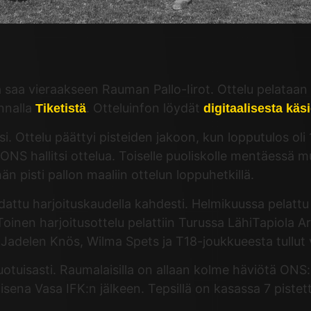
saa vieraakseen Rauman Pallo-Iirot. Ottelu pelataan p
innalla
. Otteluinfon löydät
Tiketistä
digitaalisesta käs
 Ottelu päättyi pisteiden jakoon, kun lopputulos oli 1-
NS hallitsi ottelua. Toiselle puoliskolle mentäessä mu
än pisti pallon maaliin ottelun loppuhetkillä.
ttu harjoituskaudella kahdesti. Helmikuussa pelattu o
oinen harjoitusottelu pelattiin Turussa LähiTapiola Aree
 Jadelen Knös, Wilma Spets ja T18-joukkueesta tullut
uotuisasti. Raumalaisilla on allaan kolme häviötä ONS:
isena Vasa IFK:n jälkeen. Tepsillä on kasassa 7 pistett