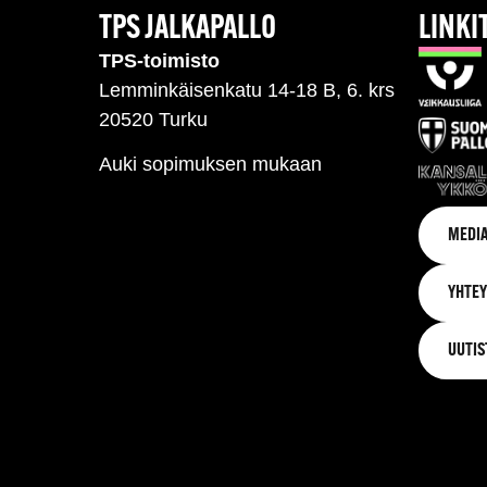
TPS JALKAPALLO
LINKI
TPS-toimisto
Lemminkäisenkatu 14-18 B, 6. krs
20520 Turku
Auki sopimuksen mukaan
MEDIA
YHTEY
UUTIS