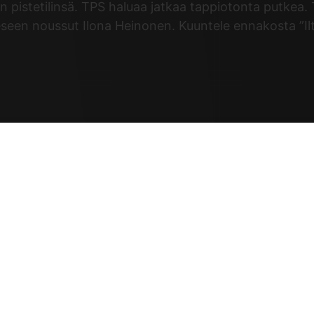
n pistetilinsä. TPS haluaa jatkaa tappiotonta putkea
en noussut Ilona Heinonen. Kuuntele ennakosta ”Iltsin