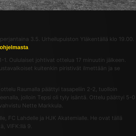
erjantaina 3.5. Urheilupuiston Yläkentällä klo 19.00.
.
iohjelmasta
1. Oululaiset johtivat ottelua 17 minuutin jälkeen.
stavalkoiset kuitenkin piristivät ilmettään ja se
ttelu Raumalla päättyi tasapeliin 2-2, tuolloin
nalla, jolloin Tepsi oli tyly isäntä. Ottelu päättyi 5-0
 vahvistu Nette Markkula.
lle, FC Lahdelle ja HJK Akatemialle. He ovat tällä
ä, VIFK:llä 9.