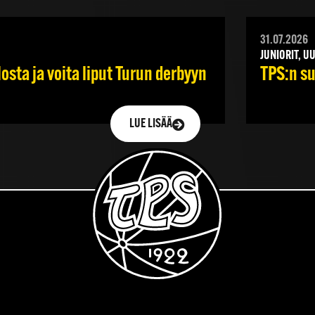
31.07.2026
JUNIORIT, U
sta ja voita liput Turun derbyyn
TPS:n su
LUE LISÄÄ