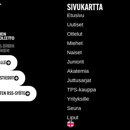
T
SIVUKARTTA
Etusivu
Uutiset
Ottelut
Miehet
Naiset
Juniorit
LLE
Akatemia
STIEDOT
Juttusarjat
TPS-kauppa
TEN RSS-SYÖTE
Yrityksille
Seura
Liput