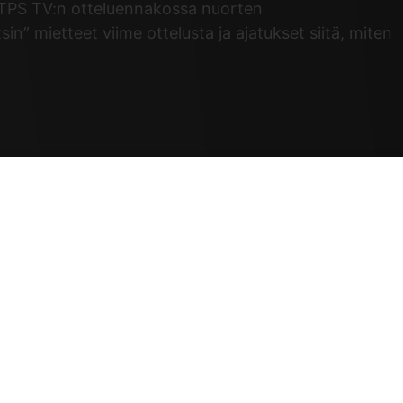
. TPS TV:n otteluennakossa nuorten
” mietteet viime ottelusta ja ajatukset siitä, miten