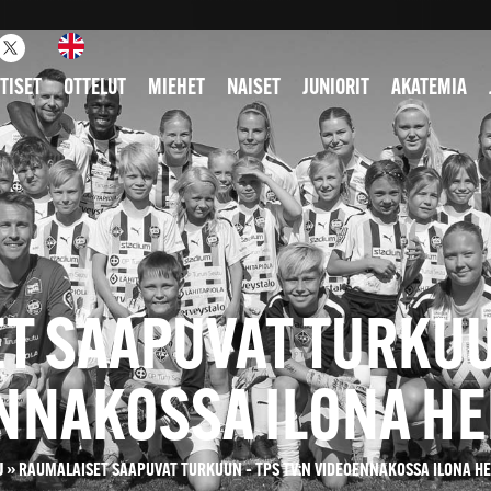
TISET
OTTELUT
MIEHET
NAISET
JUNIORIT
AKATEMIA
T SAAPUVAT TURKUUN
NNAKOSSA ILONA H
U
»
RAUMALAISET SAAPUVAT TURKUUN – TPS TV:N VIDEOENNAKOSSA ILONA H