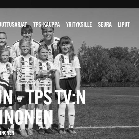
JUTTUSARJAT
TPS-KAUPPA
YRITYKSILLE
SEURA
LIPUT
 – TPS TV:N
EINONEN
EINONEN