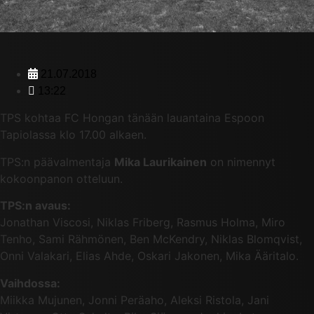
21.07.2018
13:22
TPS kohtaa FC Hongan tänään lauantaina Espoon
Tapiolassa klo 17.00 alkaen.
TPS:n päävalmentaja
Mika Laurikainen
on nimennyt
kokoonpanon otteluun.
TPS:n avaus:
Jonathan Viscosi, Niklas Friberg, Rasmus Holma, Miro
Tenho, Sami Rähmönen, Ben McKendry, Niklas Blomqvist,
Onni Valakari, Elias Ahde, Oskari Jakonen, Mika Ääritalo.
Vaihdossa:
Miikka Mujunen, Jonni Peräaho, Aleksi Ristola, Jani