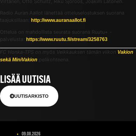
Virtanen, Otto Schultz, Riku Sjöroos, Joakim Latonen.
Radio Auran Aallot lähettää otteluselostuksen suorana
taajuksillaan:
http://www.auranaallot.fi
Ottelua on mahdollista seurata suorana Ruutu+ -
palvelusta:
https://www.ruutu.fi/stream/3258763
FC Honka-TPS on myös Veikkauksen tämän viikon
Vakion
pelikohteena.
sekä MiniVakion
LISÄÄ UUTISIA
UUTISARKISTO
09.08.2026