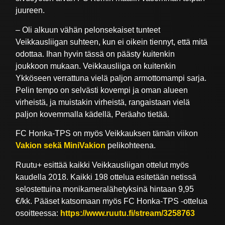
juureen.
– Oli alkuun vähän pelonsekaiset tunteet
Veikkausliigan suhteen, kun ei oikein tiennyt, että mitä
odottaa. Ihan hyvin tässä on päästy kuitenkin
joukkoon mukaan. Veikkausliiga on kuitenkin
Ykköseen verrattuna vielä paljon armottomampi sarja.
Pelin tempo on selvästi kovempi ja oman alueen
virheistä, ja muistakin virheistä, rangaistaan vielä
paljon kovemmalla kädellä, Peräaho tietää.
FC Honka-TPS on myös Veikkauksen tämän viikon
Vakion sekä MiniVakion
pelikohteena.
Ruutu+ esittää kaikki Veikkausliigan ottelut myös
kaudella 2018. Kaikki 198 ottelua esitetään netissä
selostettuina monikameralähetyksinä hintaan 9,95
€/kk. Pääset katsomaan myös FC Honka-TPS -ottelua
osoitteessa:
https://www.ruutu.fi/stream/3258763