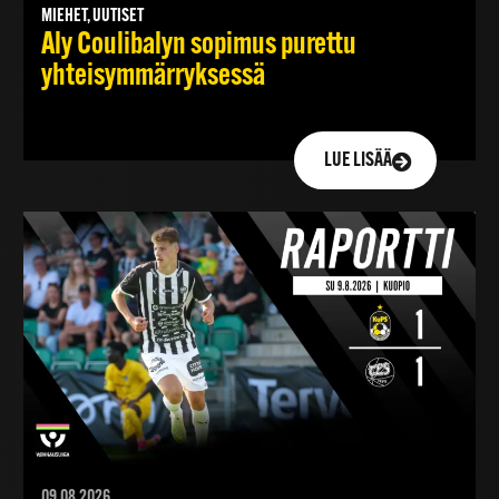
MIEHET, UUTISET
Aly Coulibalyn sopimus purettu
yhteisymmärryksessä
LUE LISÄÄ
09.08.2026