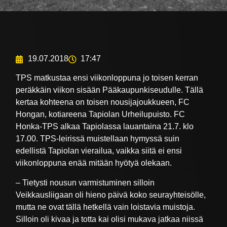
19.07.2018
17:47
TPS matkustaa ensi viikonloppuna jo toisen kerran
peräkkäin viikon sisään Pääkaupunkiseudulle. Tällä
kertaa kohteena on toisen nousijajoukkueen, FC
Hongan, kotiareena Tapiolan Urheilupuisto. FC
Honka-TPS alkaa Tapiolassa lauantaina 21.7. klo
17.00. TPS-leirissä muistellaan hymyssä suin
edellistä Tapiolan vierailua, vaikka siitä ei ensi
viikonloppuna enää mitään hyötyä olekaan.
– Tietysti nousun varmistuminen silloin
Veikkausliigaan oli hieno päivä koko seurayhteisölle,
mutta ne ovat tällä hetkellä vain loistavia muistoja.
Silloin oli kivaa ja totta kai olisi mukava jatkaa niissä