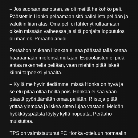
– Jos suoraan sanotaan, se oli meiltä heikohko peli.
Päästettiin Honka pelaamaan sitä pallollista peliään ja
valuttiin liian alas. Oma peli ei lähtenyt rullaamaan
oikein missään vaiheessa ja siltä pohjalta lopputulos
oli ihan ok, Peräaho arvioi.
Peräahon mukaan Honkaa ei saa päästää tällä kertaa
hääräämään mielensä mukaan. Espoolaisten ei pidä
antaa rakennella peliään, vaan miehiin pitää iskeä
kiinni tarpeeksi ylhäältä.
– Kyllä me hyvin tiedämme, missä Honka on hyvä ja
se etu pitää ottaa heiltä pois. Honkaa ei saa vaan
päästä pyöritttämään omaa peliään. Riistoja pitää
yrittää ylempää ja iskeä sitten lujaa vastaan. Meidän
hyökkäyspäästä löytyy kyllä nopeutta, Peräaho
muistuttaa.
TPS on valmistautunut FC Honka -otteluun normaalin