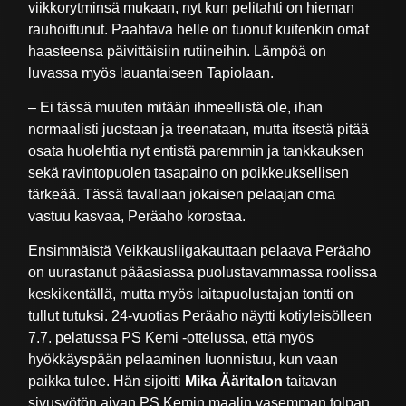
viikkorytminsä mukaan, nyt kun pelitahti on hieman
rauhoittunut. Paahtava helle on tuonut kuitenkin omat
haasteensa päivittäisiin rutiineihin. Lämpöä on
luvassa myös lauantaiseen Tapiolaan.
– Ei tässä muuten mitään ihmeellistä ole, ihan
normaalisti juostaan ja treenataan, mutta itsestä pitää
osata huolehtia nyt entistä paremmin ja tankkauksen
sekä ravintopuolen tasapaino on poikkeuksellisen
tärkeää. Tässä tavallaan jokaisen pelaajan oma
vastuu kasvaa, Peräaho korostaa.
Ensimmäistä Veikkausliigakauttaan pelaava Peräaho
on uurastanut pääasiassa puolustavammassa roolissa
keskikentällä, mutta myös laitapuolustajan tontti on
tullut tutuksi. 24-vuotias Peräaho näytti kotiyleisölleen
7.7. pelatussa PS Kemi -ottelussa, että myös
hyökkäyspään pelaaminen luonnistuu, kun vaan
paikka tulee. Hän sijoitti
Mika Ääritalon
taitavan
sivusyötön aivan PS Kemin maalin vasemman tolpan