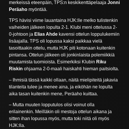
merkeissä eteenpäin, TPS:n keskikenttäpelaaja
Jonni
Peräaho
myöntää.
TPS hävisi viime lauantaina HJK:lle melko tulistenkin
vaiheiden jälkeen lopulta 2-1. Klubi meni ottelussa 2-
0-johtoon ja
Elias Ahde
kavensi ottelun loppulukemiin
lisäajalla. TPS oli lopussa kaksi paikkaa vielä
tasoittaakin ottelu, mutta HJK piti kotonaan kuitenkin
pintansa. Ottelun jälkeen oli jonkinlaista polemiikkiä
muutamista tuomioista. Esimerkiksi Klubin
Riku
Riskin
ohjaama 2-0-maali haiskahti hieman paitsiolta.
– Ihmisiä tässä kaikki ollaan, näitä mielipiteitä jakavia
tilanteita tulee ja menee aina, ja eiköhän ne lopulta
aika tasan kuitenkin mene, Peräaho kuittaa.
– Mutta muuten lopputulos olisi voinut olla
erilainenkin. Meilläkin oli mestoja ottelun aikana ja
sitten ihan lopussa myös, mutta toki niitä oli myös
HJK:lla.