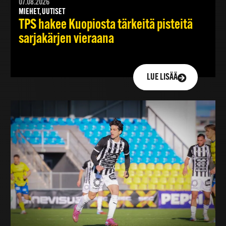
07.08.2026
MIEHET, UUTISET
TPS hakee Kuopiosta tärkeitä pisteitä
sarjakärjen vieraana
LUE LISÄÄ