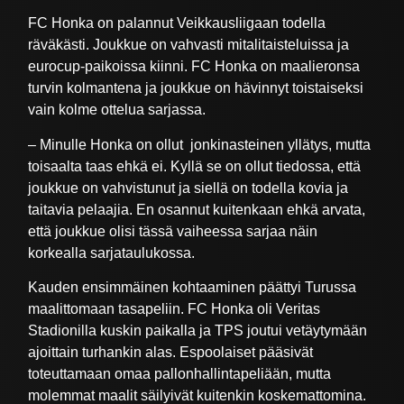
FC Honka on palannut Veikkausliigaan todella
räväkästi. Joukkue on vahvasti mitalitaisteluissa ja
eurocup-paikoissa kiinni. FC Honka on maalieronsa
turvin kolmantena ja joukkue on hävinnyt toistaiseksi
vain kolme ottelua sarjassa.
– Minulle Honka on ollut jonkinasteinen yllätys, mutta
toisaalta taas ehkä ei. Kyllä se on ollut tiedossa, että
joukkue on vahvistunut ja siellä on todella kovia ja
taitavia pelaajia. En osannut kuitenkaan ehkä arvata,
että joukkue olisi tässä vaiheessa sarjaa näin
korkealla sarjataulukossa.
Kauden ensimmäinen kohtaaminen päättyi Turussa
maalittomaan tasapeliin. FC Honka oli Veritas
Stadionilla kuskin paikalla ja TPS joutui vetäytymään
ajoittain turhankin alas. Espoolaiset pääsivät
toteuttamaan omaa pallonhallintapeliään, mutta
molemmat maalit säilyivät kuitenkin koskemattomina.