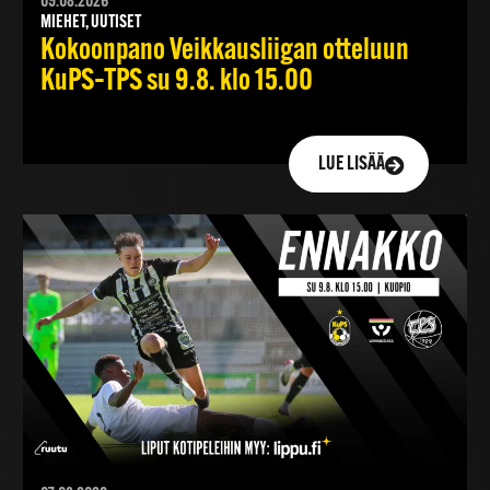
09.08.2026
MIEHET, UUTISET
Kokoonpano Veikkausliigan otteluun
KuPS–TPS su 9.8. klo 15.00
LUE LISÄÄ