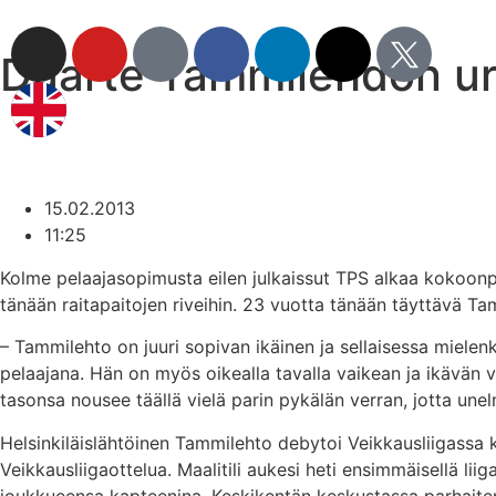
Duarte Tammilehdon ura
15.02.2013
11:25
Kolme pelaajasopimusta eilen julkaissut TPS alkaa kokoonp
tänään raitapaitojen riveihin. 23 vuotta tänään täyttävä T
– Tammilehto on juuri sopivan ikäinen ja sellaisessa mielen
pelaajana. Hän on myös oikealla tavalla vaikean ja ikävän 
tasonsa nousee täällä vielä parin pykälän verran, jotta un
Helsinkiläislähtöinen Tammilehto debytoi Veikkausliigass
Veikkausliigaottelua. Maalitili aukesi heti ensimmäisellä l
joukkueensa kapteenina. Keskikentän keskustassa parhaiten