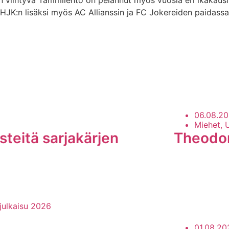
JK:n lisäksi myös AC Allianssin ja FC Jokereiden paidassa
06.08.2
Miehet, 
steitä sarjakärjen
Theodoro
LUE LISÄÄ
01.08.20