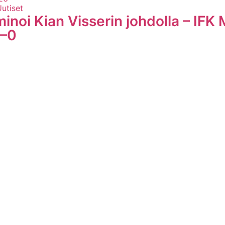
Uutiset
inoi Kian Visserin johdolla – IFK
3–0