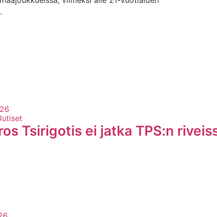
.
026
Uutiset
s Tsirigotis ei jatka TPS:n riveis
26