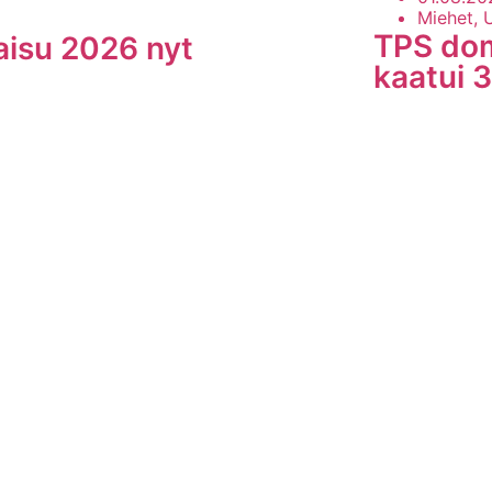
Miehet, 
TPS dom
kaisu 2026 nyt
kaatui 
LUE LISÄÄ