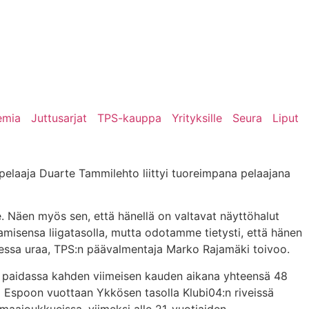
emia
Juttusarjat
TPS-kauppa
Yrityksille
Seura
Liput
pelaaja Duarte Tammilehto liittyi tuoreimpana pelaajana
le. Näen myös sen, että hänellä on valtavat näyttöhalut
amisensa liigatasolla, mutta odotamme tietysti, että hänen
heessa uraa, TPS:n päävalmentaja Marko Rajamäki toivoo.
n paidassa kahden viimeisen kauden aikana yhteensä 48
hta Espoon vuottaan Ykkösen tasolla Klubi04:n riveissä
maajoukkueissa, viimeksi alle 21-vuotiaiden