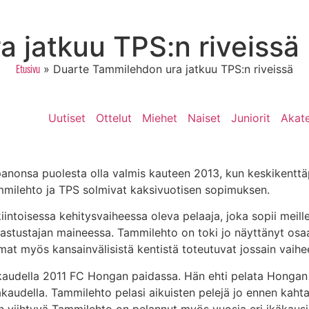
 jatkuu TPS:n riveissä
»
Duarte Tammilehdon ura jatkuu TPS:n riveissä
Etusivu
Uutiset
Ottelut
Miehet
Naiset
Juniorit
Akat
anonsa puolesta olla valmis kauteen 2013, kun keskikenttä
ammilehto ja TPS solmivat kaksivuotisen sopimuksen.
kiintoisessa kehitysvaiheessa oleva pelaaja, joka sopii meil
vastustajan maineessa. Tammilehto on toki jo näyttänyt osa
elmat myös kansainvälisistä kentistä toteutuvat jossain vai
a kaudella 2011 FC Hongan paidassa. Hän ehti pelata Honga
iigakaudella. Tammilehto pelasi aikuisten pelejä jo ennen ka
 viihtyvä Tammilehto on pelannut myös vuosia eri ikäkausi