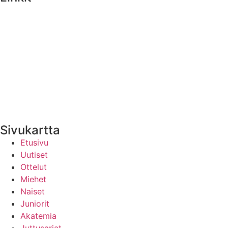
Medialle
Yhteystiedot
Uutisten RSS-syöte
Sivukartta
Etusivu
Uutiset
Ottelut
Miehet
Naiset
Juniorit
Akatemia